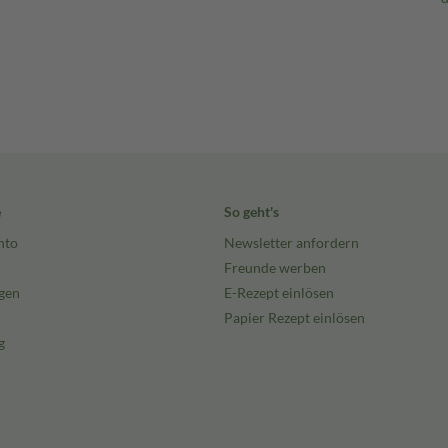
e
So geht's
nto
Newsletter anfordern
Freunde werben
gen
E-Rezept einlösen
Papier Rezept einlösen
g