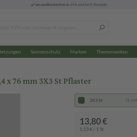
versandkostenfrei
ab 29 € und für E-Rezepte
letzungen
Sonnenschutz
Marken
Themenwelten
 x 76 mm 3X3 St Pflaster
3X3 St
(1,53 € 
13,80 €
1,53 € / 1 St