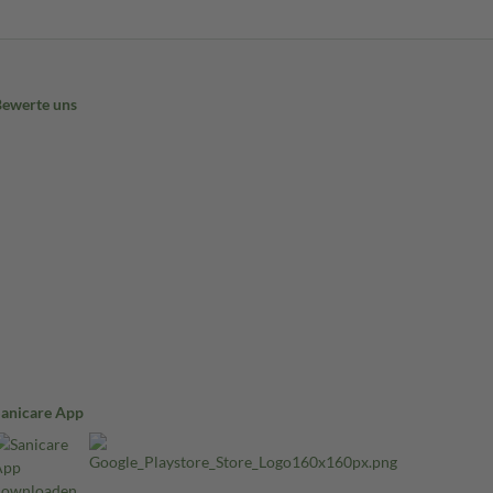
Bewerte uns
Sanicare App