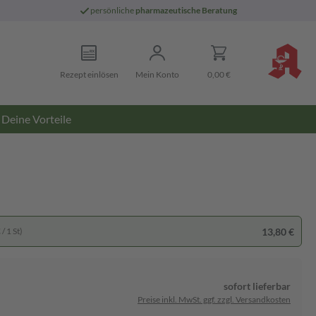
persönliche
pharmazeutische Beratung
Rezept einlösen
Mein Konto
0,00 €
Deine Vorteile
13,80 €
/ 1 St)
sofort lieferbar
Preise inkl. MwSt. ggf. zzgl. Versandkosten