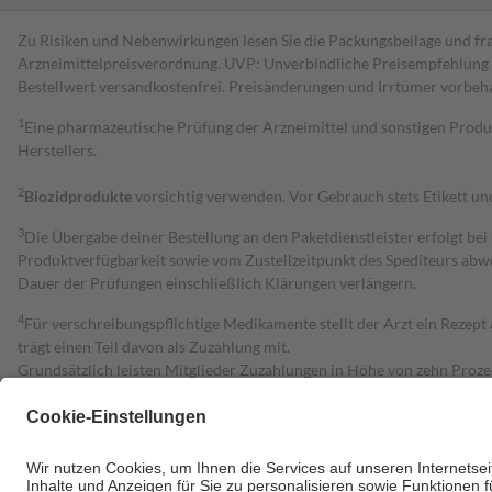
Zu Risiken und Nebenwirkungen lesen Sie die Packungsbeilage und fra
Arzneimittelpreisverordnung. UVP: Unverbindliche Preisempfehlung de
Bestell­wert versand­kosten­frei. Preisänderungen und Irrtümer vorbeh
1
Eine pharmazeutische Prüfung der Arzneimittel und sonstigen Pro
Herstellers.
2
Biozidprodukte
vorsichtig verwenden. Vor Gebrauch stets Etikett u
3
Die Übergabe deiner Bestellung an den Paketdienstleister erfolgt bei
Produktverfügbarkeit sowie vom Zustellzeitpunkt des Spediteurs abwe
Dauer der Prüfungen einschließlich Klärungen verlängern.
4
Für verschreibungspflichtige Medikamente stellt der Arzt ein Rezept 
trägt einen Teil davon als Zuzahlung mit.
Grundsätzlich leisten Mitglieder Zuzahlungen in Höhe von zehn Proz
zu entrichten.
Diese Regeln gelten grundsätzlich auch für Online-Apotheken.
Bei Heilmitteln und häuslicher Krankenpflege beträgt die Zuzahlung 
Um das Engagement der Versicherten für ihre eigene Gesundheit zu stä
• Kindern und Jugendlichen bis zum vollendeten 18. Lebensjahr mit