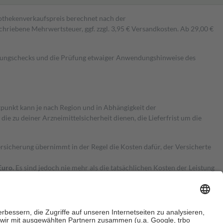
pothekenverkaufspreis berechnet nach der
hriebene Mehrwertsteuer, ggf. zzgl. 3,95 € Versandkosten. Ab 29,00 €
kungschecks und die Prüfung etwaiger Anwendungshinweise des
itpunkt kann je nach Region und in Abhängigkeit der
 zu deiner Arzneimittelsicherheit dienen, die Lieferfrist um die
ersicherung übernimmt in der Regel die Kosten dafür, der Versicherte
Euro.
Es sind jedoch nie mehr als die tatsächlichen Kosten der Leistung
e Zuzahlungen
an bei: