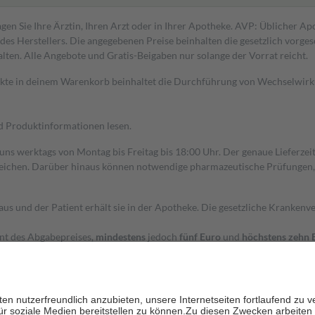
gen Sie Ihre Ärztin, Ihren Arzt oder in Ihrer Apotheke. AVP: Üblicher A
s Herstellers. Die angegebenen Preise beinhalten die gesetzlich vorgesc
alten. Alle Angebote und Gratis-Beigaben nur solange der Vorrat reicht.
dukte in deinem Warenkorb beinhaltet die Durchführung von Wechselwir
nd Produktinformationen lesen.
 uns werktags von Montag bis Freitag bis 18:00 Uhr. Der genaue Lieferze
ichen. Darüber hinaus können notwendige pharmazeutische Prüfungen, die
aus und der Patient erhält sie in der Apotheke. Die gesetzliche Krankenv
ent des Abgabepreises,
mindestens
jedoch
fünf Euro
und
höchstens zehn 
zehn Prozent der Kosten sowie zehn Euro je Verordnung.
rken und die besondere Stellung der Familie zu unterstützen, fallen
kein
 Ausnahme der Fahrkosten