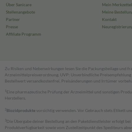
Über Sanicare
Mein Merkzettel
Stellenangebote
Meine Bestellun
Partner
Kontakt
Presse
Neuregistrierun
Affiliate Programm
Zu Risiken und Nebenwirkungen lesen Sie die Packungsbeilage und fra
Arzneimittelpreisverordnung. UVP: Unverbindliche Preisempfehlung de
Bestell­wert versand­kosten­frei. Preisänderungen und Irrtümer vorbeh
1
Eine pharmazeutische Prüfung der Arzneimittel und sonstigen Pro
Herstellers.
2
Biozidprodukte
vorsichtig verwenden. Vor Gebrauch stets Etikett u
3
Die Übergabe deiner Bestellung an den Paketdienstleister erfolgt bei
Produktverfügbarkeit sowie vom Zustellzeitpunkt des Spediteurs abwe