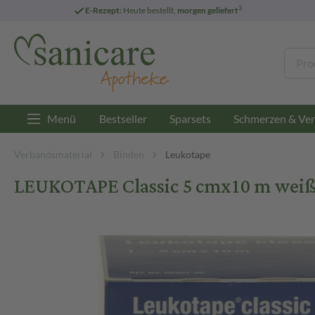
3
E-Rezept:
Heute bestellt,
morgen geliefert
Menü
Bestseller
Sparsets
Schmerzen & Ver
Verbandsmaterial
Binden
Leukotape
LEUKOTAPE Classic 5 cmx10 m weiß