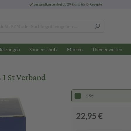
versandkostenfrei
ab 29 € und für E-Rezepte
letzungen
Sonnenschutz
Marken
Themenwelten
 1 St Verband
1 St
22,95 €