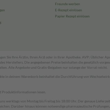
Freunde werben
gen
E-Rezept einlösen
Papier Rezept einlösen
g
gen Sie Ihre Ärztin, Ihren Arzt oder in Ihrer Apotheke. AVP: Üblicher A
s Herstellers. Die angegebenen Preise beinhalten die gesetzlich vorgesc
alten. Alle Angebote und Gratis-Beigaben nur solange der Vorrat reicht.
dukte in deinem Warenkorb beinhaltet die Durchführung von Wechselwir
nd Produktinformationen lesen.
 uns werktags von Montag bis Freitag bis 18:00 Uhr. Der genaue Lieferze
ichen. Darüber hinaus können notwendige pharmazeutische Prüfungen, die