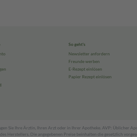
e
So geht's
nto
Newsletter anfordern
Freunde werben
gen
E-Rezept einlösen
Papier Rezept einlösen
g
gen Sie Ihre Ärztin, Ihren Arzt oder in Ihrer Apotheke. AVP: Üblicher A
s Herstellers. Die angegebenen Preise beinhalten die gesetzlich vorgesc