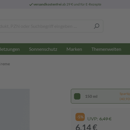
versandkostenfrei
ab 29 € und für E-Rezepte
letzungen
Sonnenschutz
Marken
Themenwelten
Creme
Sparti
150 ml
(40,93 €
-5%
UVP:
6,49 €
6,14 €