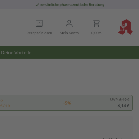
persönliche
pharmazeutische Beratung
Rezept einlösen
Mein Konto
0,00 €
Deine Vorteile
UVP:
6,49 €
pp
-5%
6,14 €
 / 1 l)