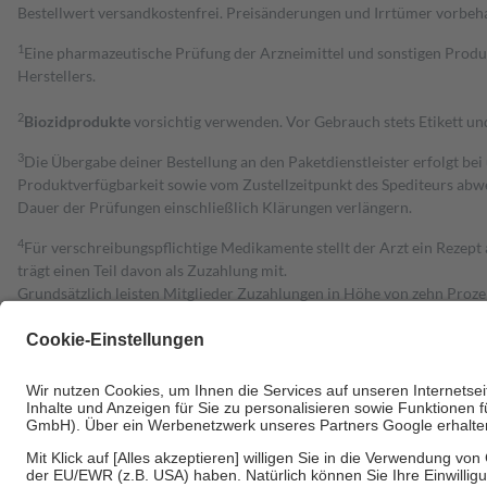
Bestell­wert versand­kosten­frei. Preisänderungen und Irrtümer vorbeh
1
Eine pharmazeutische Prüfung der Arzneimittel und sonstigen Pro
Herstellers.
2
Biozidprodukte
vorsichtig verwenden. Vor Gebrauch stets Etikett u
3
Die Übergabe deiner Bestellung an den Paketdienstleister erfolgt bei
Produktverfügbarkeit sowie vom Zustellzeitpunkt des Spediteurs abwe
Dauer der Prüfungen einschließlich Klärungen verlängern.
4
Für verschreibungspflichtige Medikamente stellt der Arzt ein Rezept 
trägt einen Teil davon als Zuzahlung mit.
Grundsätzlich leisten Mitglieder Zuzahlungen in Höhe von zehn Proz
zu entrichten.
Diese Regeln gelten grundsätzlich auch für Online-Apotheken.
Bei Heilmitteln und häuslicher Krankenpflege beträgt die Zuzahlung 
Um das Engagement der Versicherten für ihre eigene Gesundheit zu stä
• Kindern und Jugendlichen bis zum vollendeten 18. Lebensjahr mit
• Untersuchungen zur Vorsorge und Früherkennung, die von der GKV
• empfohlenen Schutzimpfungen
• Harn- und Blutteststreifen