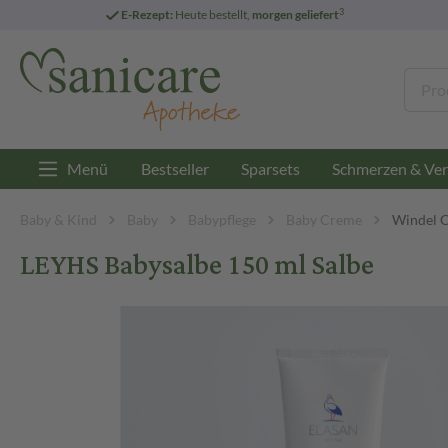
3
E-Rezept:
Heute bestellt,
morgen geliefert
Menü
Bestseller
Sparsets
Schmerzen & Ver
Baby & Kind
Baby
Babypflege
Baby Creme
Windel 
LEYHS Babysalbe 150 ml Salbe