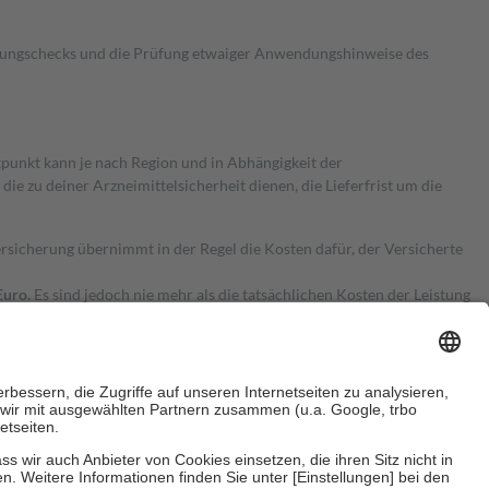
kungschecks und die Prüfung etwaiger Anwendungshinweise des
itpunkt kann je nach Region und in Abhängigkeit der
 zu deiner Arzneimittelsicherheit dienen, die Lieferfrist um die
ersicherung übernimmt in der Regel die Kosten dafür, der Versicherte
Euro.
Es sind jedoch nie mehr als die tatsächlichen Kosten der Leistung
e Zuzahlungen
an bei: