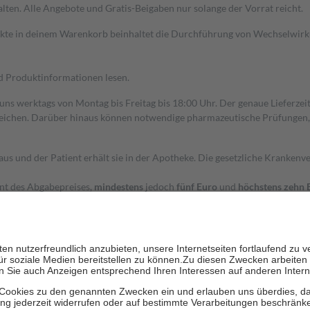
alten. Alle Angebote und Gratis-Beigaben nur solange der Vorrat reicht.
dukte in deinem Warenkorb beinhaltet die Durchführung von Wechselwir
nd Produktinformationen lesen.
 uns werktags von Montag bis Freitag bis 18:00 Uhr. Der genaue Lieferze
ichen. Darüber hinaus können notwendige pharmazeutische Prüfungen, die
aus und der Patient erhält sie in der Apotheke. Die gesetzliche Krankenv
ent des Abgabepreises,
mindestens
jedoch
fünf Euro
und
höchstens zehn 
zehn Prozent der Kosten sowie zehn Euro je Verordnung.
rken und die besondere Stellung der Familie zu unterstützen, fallen
kein
 Ausnahme der Fahrkosten
 getragen werden