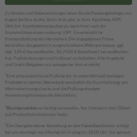
Zu Risiken und Nebenwirkungen lesen Sie die Packungsbeilage und
fragen Sie Ihre Ärztin, Ihren Arzt oder in Ihrer Apotheke. AVP:
Üblicher Apothekenverkaufspreis berechnet nach der
Arzneimittelpreisverordnung. UVP: Unverbindliche
Preisempfehlung des Herstellers. Die angegebenen Preise
beinhalten die gesetzlich vorgeschriebene Mehrwertsteuer, ggf.
zzgl. 3,95 € Versandkosten. Ab 29,00 € Bestell­wert versand­kosten­
frei. Preisänderungen und Irrtümer vorbehalten. Alle Angebote
und Gratis-Beigaben nur solange der Vorrat reicht.
1
Eine pharmazeutische Prüfung der Arzneimittel und sonstigen
Produkte in deinem Warenkorb beinhaltet die Durchführung von
Wechselwirkungschecks und die Prüfung etwaiger
Anwendungshinweise des Herstellers.
2
Biozidprodukte
vorsichtig verwenden. Vor Gebrauch stets Etikett
und Produktinformationen lesen.
3
Die Übergabe deiner Bestellung an den Paketdienstleister erfolgt
bei uns werktags von Montag bis Freitag bis 18:00 Uhr. Der genaue