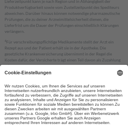
Lieferzeitpunkt kann je nach Region und in Abhängigkeit der
Produktverfügbarkeit sowie vom Zustellzeitpunkt des Spediteurs
abweichen. Darüber hinaus können notwendige pharmazeutische
Prüfungen, die zu deiner Arzneimittelsicherheit dienen, die
Lieferfrist um die Dauer der Prüfungen einschließlich Klärungen
verlängern.
4
Für verschreibungspflichtige Medikamente stellt der Arzt ein
Rezept aus und der Patient erhält sie in der Apotheke. Die
gesetzliche Krankenversicherung übernimmt in der Regel die
Kosten dafür, der Versicherte trägt einen Teil davon als Zuzahlung
mit.
Grundsätzlich leisten Mitglieder Zuzahlungen in Höhe von zehn
Prozent des Abgabepreises,
mindestens
jedoch
fünf Euro
und
höchstens zehn Euro.
Es sind jedoch nie mehr als die tatsächlichen
Kosten der Leistung zu entrichten.
Diese Regeln gelten grundsätzlich auch für Online-Apotheken.
Bei Heilmitteln und häuslicher Krankenpflege beträgt die
Zuzahlung zehn Prozent der Kosten sowie zehn Euro je
Verordnung.
Um das Engagement der Versicherten für ihre eigene Gesundheit zu
stärken und die besondere Stellung der Familie zu unterstützen,