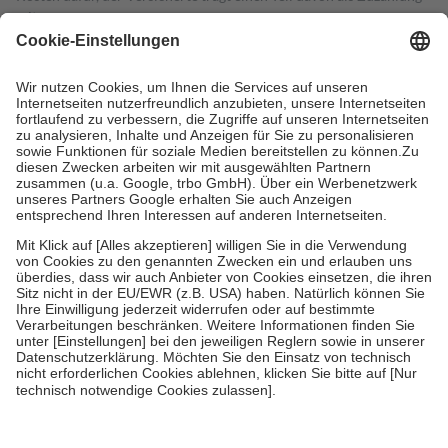
mit.
Grundsätzlich leisten Mitglieder Zuzahlungen in Höhe von zehn
Prozent des Abgabepreises,
mindestens
jedoch
fünf Euro
und
höchstens zehn Euro.
Es sind jedoch nie mehr als die tatsächlichen
Kosten der Leistung zu entrichten.
Diese Regeln gelten grundsätzlich auch für Online-Apotheken.
Bei Heilmitteln und häuslicher Krankenpflege beträgt die
Zuzahlung zehn Prozent der Kosten sowie zehn Euro je
Verordnung.
Um das Engagement der Versicherten für ihre eigene Gesundheit zu
stärken und die besondere Stellung der Familie zu unterstützen,
fallen
keine Zuzahlungen
an bei:
• Kindern und Jugendlichen bis zum vollendeten 18. Lebensjahr
mit Ausnahme der Fahrkosten
• Untersuchungen zur Vorsorge und Früherkennung, die von der
GKV getragen werden
• empfohlenen Schutzimpfungen
• Harn- und Blutteststreifen
Wir nutzen Trusted Shops als unabhängigen Dienstleister für die
Einholung von Bewertungen. Trusted Shops hat Maßnahmen