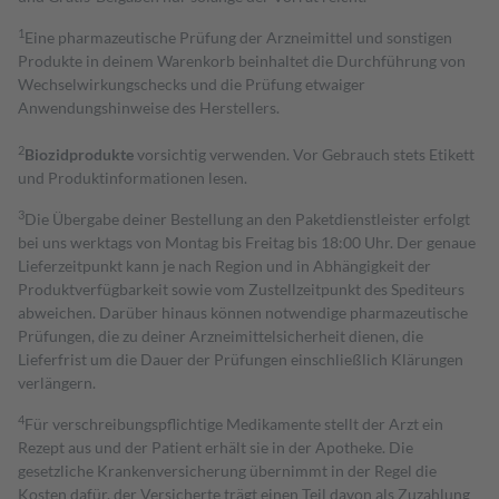
1
Eine pharmazeutische Prüfung der Arzneimittel und sonstigen
Produkte in deinem Warenkorb beinhaltet die Durchführung von
Wechselwirkungschecks und die Prüfung etwaiger
Anwendungshinweise des Herstellers.
2
Biozidprodukte
vorsichtig verwenden. Vor Gebrauch stets Etikett
und Produktinformationen lesen.
3
Die Übergabe deiner Bestellung an den Paketdienstleister erfolgt
bei uns werktags von Montag bis Freitag bis 18:00 Uhr. Der genaue
Lieferzeitpunkt kann je nach Region und in Abhängigkeit der
Produktverfügbarkeit sowie vom Zustellzeitpunkt des Spediteurs
abweichen. Darüber hinaus können notwendige pharmazeutische
Prüfungen, die zu deiner Arzneimittelsicherheit dienen, die
Lieferfrist um die Dauer der Prüfungen einschließlich Klärungen
verlängern.
4
Für verschreibungspflichtige Medikamente stellt der Arzt ein
Rezept aus und der Patient erhält sie in der Apotheke. Die
gesetzliche Krankenversicherung übernimmt in der Regel die
Kosten dafür, der Versicherte trägt einen Teil davon als Zuzahlung