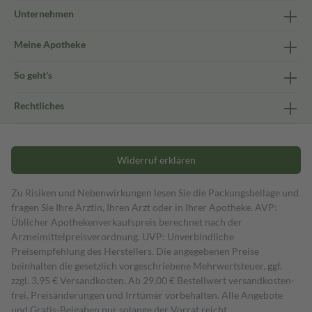
Unternehmen
Meine Apotheke
So geht's
Rechtliches
Widerruf erklären
Zu Risiken und Nebenwirkungen lesen Sie die Packungsbeilage und
fragen Sie Ihre Ärztin, Ihren Arzt oder in Ihrer Apotheke. AVP:
Üblicher Apothekenverkaufspreis berechnet nach der
Arzneimittelpreisverordnung. UVP: Unverbindliche
Preisempfehlung des Herstellers. Die angegebenen Preise
beinhalten die gesetzlich vorgeschriebene Mehrwertsteuer, ggf.
zzgl. 3,95 € Versandkosten. Ab 29,00 € Bestell­wert versand­kosten­
frei. Preisänderungen und Irrtümer vorbehalten. Alle Angebote
und Gratis-Beigaben nur solange der Vorrat reicht.