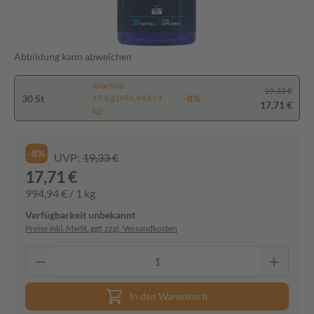
Abbildung kann abweichen
Spartipp
19,33 €
30 St
-8%
17,8 g (994,94 € / 1
17,71 €
kg)
-8%
UVP:
19,33 €
17,71 €
994,94 € / 1 kg
Verfügbarkeit unbekannt
Preise inkl. MwSt. ggf. zzgl. Versandkosten
In den Warenkorb