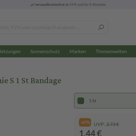
versandkostenfrei
ab 29 € und für E-Rezepte
letzungen
Sonnenschutz
Marken
Themenwelten
ie S 1 St Bandage
1 St
-47%
UVP:
2,73 €
1,44 €