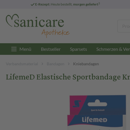
3
E-Rezept:
Heute bestellt,
morgen geliefert
Menü
Bestseller
Sparsets
Schmerzen & Ver
Verbandsmaterial
Bandagen
Kniebandagen
LifemeD Elastische Sportbandage Kn