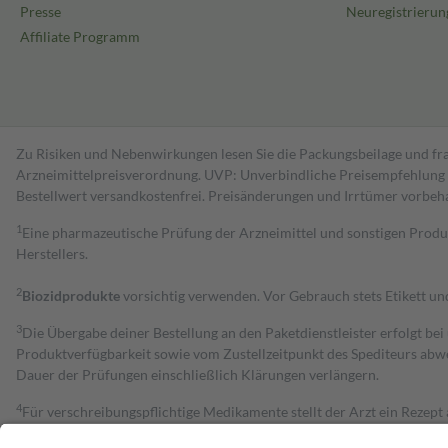
Presse
Neuregistrierun
Affiliate Programm
Zu Risiken und Nebenwirkungen lesen Sie die Packungsbeilage und fra
Arzneimittelpreisverordnung. UVP: Unverbindliche Preisempfehlung de
Bestell­wert versand­kosten­frei. Preisänderungen und Irrtümer vorbeh
1
Eine pharmazeutische Prüfung der Arzneimittel und sonstigen Pro
Herstellers.
2
Biozidprodukte
vorsichtig verwenden. Vor Gebrauch stets Etikett u
3
Die Übergabe deiner Bestellung an den Paketdienstleister erfolgt bei
Produktverfügbarkeit sowie vom Zustellzeitpunkt des Spediteurs abwe
Dauer der Prüfungen einschließlich Klärungen verlängern.
4
Für verschreibungspflichtige Medikamente stellt der Arzt ein Rezept 
trägt einen Teil davon als Zuzahlung mit.