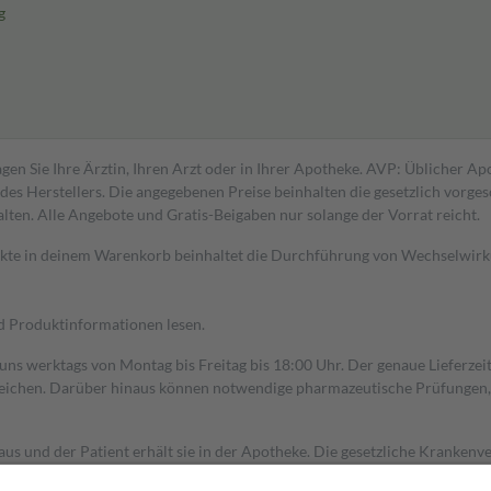
g
gen Sie Ihre Ärztin, Ihren Arzt oder in Ihrer Apotheke. AVP: Üblicher A
s Herstellers. Die angegebenen Preise beinhalten die gesetzlich vorgesc
alten. Alle Angebote und Gratis-Beigaben nur solange der Vorrat reicht.
dukte in deinem Warenkorb beinhaltet die Durchführung von Wechselwir
nd Produktinformationen lesen.
 uns werktags von Montag bis Freitag bis 18:00 Uhr. Der genaue Lieferze
ichen. Darüber hinaus können notwendige pharmazeutische Prüfungen, die
aus und der Patient erhält sie in der Apotheke. Die gesetzliche Krankenv