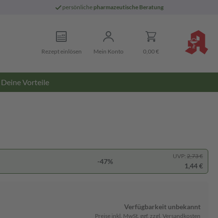
persönliche
pharmazeutische Beratung
Rezept einlösen
Mein Konto
0,00 €
Deine Vorteile
UVP:
2,73 €
-47%
1,44 €
Verfügbarkeit unbekannt
Preise inkl. MwSt. ggf. zzgl. Versandkosten