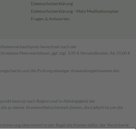
Datenschutzerklärung
Datenschutzerklärung - Mein Medikationsplan
Fragen & Antworten
pothekenverkaufspreis berechnet nach der
hriebene Mehrwertsteuer, ggf. zzgl. 3,95 € Versandkosten. Ab 29,00 €
kungschecks und die Prüfung etwaiger Anwendungshinweise des
itpunkt kann je nach Region und in Abhängigkeit der
 zu deiner Arzneimittelsicherheit dienen, die Lieferfrist um die
ersicherung übernimmt in der Regel die Kosten dafür, der Versicherte