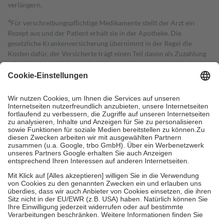
verlängern.
4
Für verschreibungspflichtige Medikamente stellt der Arzt ein
Rezept aus und der Patient erhält sie in der Apotheke. Die
gesetzliche Krankenversicherung übernimmt in der Regel die
Kosten dafür, der Versicherte trägt einen Teil davon als Zuzahlung
mit.
Grundsätzlich leisten Mitglieder Zuzahlungen in Höhe von zehn
Prozent des Abgabepreises,
mindestens
jedoch
fünf Euro
und
höchstens zehn Euro.
Es sind jedoch nie mehr als die tatsächlichen
Kosten der Leistung zu entrichten.
Diese Regeln gelten grundsätzlich auch für Online-Apotheken.
Bei Heilmitteln und häuslicher Krankenpflege beträgt die
Zuzahlung zehn Prozent der Kosten sowie zehn Euro je
Verordnung.
Um das Engagement der Versicherten für ihre eigene Gesundheit zu
stärken und die besondere Stellung der Familie zu unterstützen,
fallen
keine Zuzahlungen
an bei:
• Kindern und Jugendlichen bis zum vollendeten 18. Lebensjahr
mit Ausnahme der Fahrkosten
• Untersuchungen zur Vorsorge und Früherkennung, die von der
GKV getragen werden