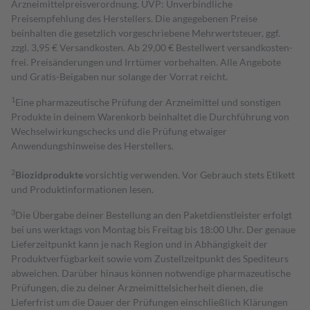
Arzneimittelpreisverordnung. UVP: Unverbindliche
Preisempfehlung des Herstellers. Die angegebenen Preise
beinhalten die gesetzlich vorgeschriebene Mehrwertsteuer, ggf.
zzgl. 3,95 € Versandkosten. Ab 29,00 € Bestell­wert versand­kosten­
frei. Preisänderungen und Irrtümer vorbehalten. Alle Angebote
und Gratis-Beigaben nur solange der Vorrat reicht.
1
Eine pharmazeutische Prüfung der Arzneimittel und sonstigen
Produkte in deinem Warenkorb beinhaltet die Durchführung von
Wechselwirkungschecks und die Prüfung etwaiger
Anwendungshinweise des Herstellers.
2
Biozidprodukte
vorsichtig verwenden. Vor Gebrauch stets Etikett
und Produktinformationen lesen.
3
Die Übergabe deiner Bestellung an den Paketdienstleister erfolgt
bei uns werktags von Montag bis Freitag bis 18:00 Uhr. Der genaue
Lieferzeitpunkt kann je nach Region und in Abhängigkeit der
Produktverfügbarkeit sowie vom Zustellzeitpunkt des Spediteurs
abweichen. Darüber hinaus können notwendige pharmazeutische
Prüfungen, die zu deiner Arzneimittelsicherheit dienen, die
Lieferfrist um die Dauer der Prüfungen einschließlich Klärungen