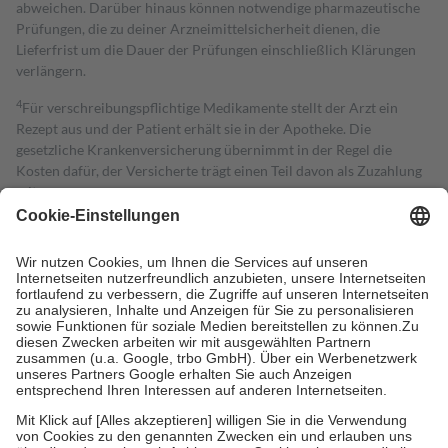
abweichen. Darüber hinaus können notwendige pharmazeutische
Prüfungen, die zu deiner Arzneimittelsicherheit dienen, die
Lieferfrist um die Dauer der Prüfungen einschließlich Klärungen
verlängern.
4
Für verschreibungspflichtige Medikamente stellt der Arzt ein
Rezept aus und der Patient erhält sie in der Apotheke. Die
gesetzliche Krankenversicherung übernimmt in der Regel die
Kosten dafür, der Versicherte trägt einen Teil davon als Zuzahlung
mit.
Grundsätzlich leisten Mitglieder Zuzahlungen in Höhe von zehn
Prozent des Abgabepreises,
mindestens
jedoch
fünf Euro
und
höchstens zehn Euro.
Es sind jedoch nie mehr als die tatsächlichen
Kosten der Leistung zu entrichten.
Diese Regeln gelten grundsätzlich auch für Online-Apotheken.
Bei Heilmitteln und häuslicher Krankenpflege beträgt die
Zuzahlung zehn Prozent der Kosten sowie zehn Euro je
Verordnung.
Um das Engagement der Versicherten für ihre eigene Gesundheit zu
stärken und die besondere Stellung der Familie zu unterstützen,
fallen
keine Zuzahlungen
an bei:
• Kindern und Jugendlichen bis zum vollendeten 18. Lebensjahr