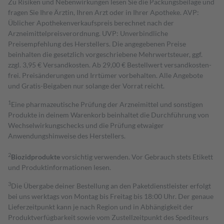
Zu Risiken und Nebenwirkungen lesen Sie die Packungsbeilage und
fragen Sie Ihre Ärztin, Ihren Arzt oder in Ihrer Apotheke. AVP:
Üblicher Apothekenverkaufspreis berechnet nach der
Arzneimittelpreisverordnung. UVP: Unverbindliche
Preisempfehlung des Herstellers. Die angegebenen Preise
beinhalten die gesetzlich vorgeschriebene Mehrwertsteuer, ggf.
zzgl. 3,95 € Versandkosten. Ab 29,00 € Bestell­wert versand­kosten­
frei. Preisänderungen und Irrtümer vorbehalten. Alle Angebote
und Gratis-Beigaben nur solange der Vorrat reicht.
1
Eine pharmazeutische Prüfung der Arzneimittel und sonstigen
Produkte in deinem Warenkorb beinhaltet die Durchführung von
Wechselwirkungschecks und die Prüfung etwaiger
Anwendungshinweise des Herstellers.
2
Biozidprodukte
vorsichtig verwenden. Vor Gebrauch stets Etikett
und Produktinformationen lesen.
3
Die Übergabe deiner Bestellung an den Paketdienstleister erfolgt
bei uns werktags von Montag bis Freitag bis 18:00 Uhr. Der genaue
Lieferzeitpunkt kann je nach Region und in Abhängigkeit der
Produktverfügbarkeit sowie vom Zustellzeitpunkt des Spediteurs