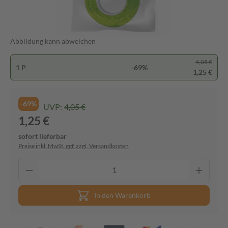
Abbildung kann abweichen
4,05 €
1 P
-69%
1,25 €
-69%
UVP:
4,05 €
1,25 €
sofort lieferbar
Preise inkl. MwSt. ggf. zzgl. Versandkosten
In den Warenkorb