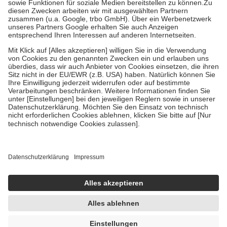
Zuzahlung zehn Prozent der Kosten sowie zehn Euro je
Verordnung.
Um das Engagement der Versicherten für ihre eigene Gesundheit zu
stärken und die besondere Stellung der Familie zu unterstützen,
fallen
keine Zuzahlungen
an bei:
• Kindern und Jugendlichen bis zum vollendeten 18. Lebensjahr
mit Ausnahme der Fahrkosten
• Untersuchungen zur Vorsorge und Früherkennung, die von der
GKV getragen werden
• empfohlenen Schutzimpfungen
• Harn- und Blutteststreifen
Wir nutzen Trusted Shops als unabhängigen Dienstleister für die
Einholung von Bewertungen. Trusted Shops hat Maßnahmen
getroffen, um sicherzustellen, dass es sich um echte Bewertungen
handelt. Mehr Informationen findest du hier:
https://help.etrusted.com/hc/de/articles/4419944605341
Einige Bilder und Inhalte wurden unter Zuhilfenahme künstlicher
Intelligenz erstellt.