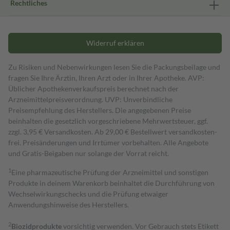
Rechtliches
Widerruf erklären
Zu Risiken und Nebenwirkungen lesen Sie die Packungsbeilage und
fragen Sie Ihre Ärztin, Ihren Arzt oder in Ihrer Apotheke. AVP:
Üblicher Apothekenverkaufspreis berechnet nach der
Arzneimittelpreisverordnung. UVP: Unverbindliche
Preisempfehlung des Herstellers. Die angegebenen Preise
beinhalten die gesetzlich vorgeschriebene Mehrwertsteuer, ggf.
zzgl. 3,95 € Versandkosten. Ab 29,00 € Bestell­wert versand­kosten­
frei. Preisänderungen und Irrtümer vorbehalten. Alle Angebote
und Gratis-Beigaben nur solange der Vorrat reicht.
1
Eine pharmazeutische Prüfung der Arzneimittel und sonstigen
Produkte in deinem Warenkorb beinhaltet die Durchführung von
Wechselwirkungschecks und die Prüfung etwaiger
Anwendungshinweise des Herstellers.
2
Biozidprodukte
vorsichtig verwenden. Vor Gebrauch stets Etikett