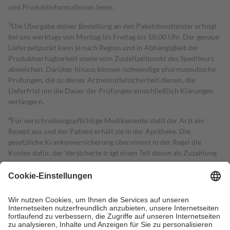
und Produktinformationen lesen.
3
Die Übergabe deiner Bestellung an den Paketdienstleister erfolgt
bei uns werktags von Montag bis Freitag bis 18:00 Uhr. Der genaue
Lieferzeitpunkt kann je nach Region und in Abhängigkeit der
Produktverfügbarkeit sowie vom Zustellzeitpunkt des Spediteurs
abweichen. Darüber hinaus können notwendige pharmazeutische
Prüfungen, die zu deiner Arzneimittelsicherheit dienen, die
Lieferfrist um die Dauer der Prüfungen einschließlich Klärungen
verlängern.
4
Für verschreibungspflichtige Medikamente stellt der Arzt ein
Rezept aus und der Patient erhält sie in der Apotheke. Die
gesetzliche Krankenversicherung übernimmt in der Regel die
Kosten dafür, der Versicherte trägt einen Teil davon als Zuzahlung
mit.
Grundsätzlich leisten Mitglieder Zuzahlungen in Höhe von zehn
Prozent des Abgabepreises,
mindestens
jedoch
fünf Euro
und
höchstens zehn Euro.
Es sind jedoch nie mehr als die tatsächlichen
Kosten der Leistung zu entrichten.
Diese Regeln gelten grundsätzlich auch für Online-Apotheken.
Bei Heilmitteln und häuslicher Krankenpflege beträgt die