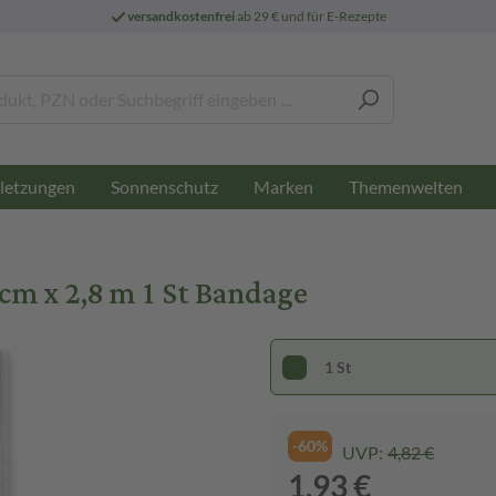
versandkostenfrei
ab 29 € und für E-Rezepte
letzungen
Sonnenschutz
Marken
Themenwelten
cm x 2,8 m 1 St Bandage
1 St
-60%
UVP:
4,82 €
1,93 €