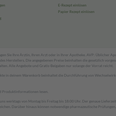
gen
E-Rezept einlösen
Papier Rezept einlösen
g
gen Sie Ihre Ärztin, Ihren Arzt oder in Ihrer Apotheke. AVP: Üblicher A
s Herstellers. Die angegebenen Preise beinhalten die gesetzlich vorgesc
alten. Alle Angebote und Gratis-Beigaben nur solange der Vorrat reicht.
dukte in deinem Warenkorb beinhaltet die Durchführung von Wechselwir
nd Produktinformationen lesen.
 uns werktags von Montag bis Freitag bis 18:00 Uhr. Der genaue Lieferze
ichen. Darüber hinaus können notwendige pharmazeutische Prüfungen, die