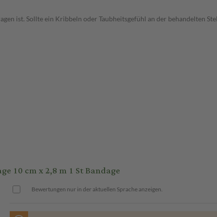
agen ist. Sollte ein Kribbeln oder Taubheitsgefühl an der behandelten St
e 10 cm x 2,8 m 1 St Bandage
Bewertungen nur in der aktuellen Sprache anzeigen.