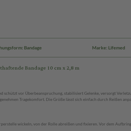
hungsform: Bandage
Marke: Lifemed
sthaftende Bandage 10 cm x 2,8 m
med schützt vor Überbeanspruchung, stabilisiert Gelenke, versorgt Verle
 angenehmen Tragekomfort. Die Größe lässt sich einfach durch Reißen anp
erstelle wickeln, von der Rolle abreißen und fixieren. Vor dem Aufbrin