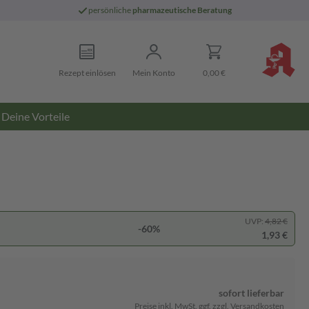
persönliche
pharmazeutische Beratung
Rezept einlösen
Mein Konto
0,00 €
Deine Vorteile
UVP:
4,82 €
-60%
1,93 €
sofort lieferbar
Preise inkl. MwSt. ggf. zzgl. Versandkosten