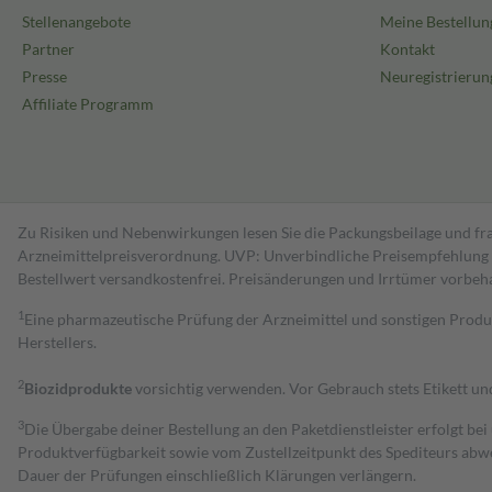
Stellenangebote
Meine Bestellun
Partner
Kontakt
Presse
Neuregistrierun
Affiliate Programm
Zu Risiken und Nebenwirkungen lesen Sie die Packungsbeilage und fra
Arzneimittelpreisverordnung. UVP: Unverbindliche Preisempfehlung de
Bestell­wert versand­kosten­frei. Preisänderungen und Irrtümer vorbeh
1
Eine pharmazeutische Prüfung der Arzneimittel und sonstigen Pro
Herstellers.
2
Biozidprodukte
vorsichtig verwenden. Vor Gebrauch stets Etikett u
3
Die Übergabe deiner Bestellung an den Paketdienstleister erfolgt bei
Produktverfügbarkeit sowie vom Zustellzeitpunkt des Spediteurs abwe
Dauer der Prüfungen einschließlich Klärungen verlängern.