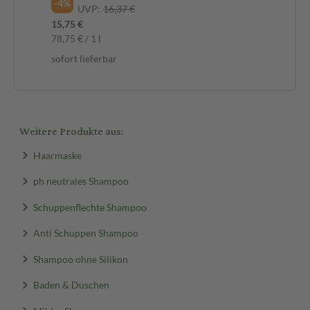
-4%
-4
UVP:
16,37 €
15,75 €
15,
78,75 € / 1 l
158
sofort lieferbar
sof
Weitere Produkte aus:
Haarmaske
ph neutrales Shampoo
Schuppenflechte Shampoo
Anti Schuppen Shampoo
Shampoo ohne Silikon
Baden & Duschen