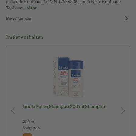
juckende Kopfhaut 1x PZN 17556836 Linola Forte Kopfhaut-
Tonikum…
Mehr
Bewertungen
Im Set enthalten
Linola Forte Shampoo 200 ml Shampoo
Lin
To
200 ml
10
Shampoo
To