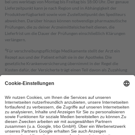
bei uns werktags von Montag bis Freitag bis 18:00 Uhr. Der genaue
Lieferzeitpunkt kann je nach Region und in Abhängigkeit der
Produktverfügbarkeit sowie vom Zustellzeitpunkt des Spediteurs
abweichen. Darüber hinaus können notwendige pharmazeutische
Prüfungen, die zu deiner Arzneimittelsicherheit dienen, die
Lieferfrist um die Dauer der Prüfungen einschließlich Klärungen
verlängern.
4
Für verschreibungspflichtige Medikamente stellt der Arzt ein
Rezept aus und der Patient erhält sie in der Apotheke. Die
gesetzliche Krankenversicherung übernimmt in der Regel die
Kosten dafür, der Versicherte trägt einen Teil davon als Zuzahlung
mit.
Grundsätzlich leisten Mitglieder Zuzahlungen in Höhe von zehn
Prozent des Abgabepreises,
mindestens
jedoch
fünf Euro
und
höchstens zehn Euro.
Es sind jedoch nie mehr als die tatsächlichen
Kosten der Leistung zu entrichten.
Diese Regeln gelten grundsätzlich auch für Online-Apotheken.
Bei Heilmitteln und häuslicher Krankenpflege beträgt die
Zuzahlung zehn Prozent der Kosten sowie zehn Euro je
Verordnung.
Um das Engagement der Versicherten für ihre eigene Gesundheit zu