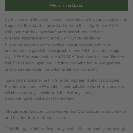
Widerruf erklären
Zu Risiken und Nebenwirkungen lesen Sie die Packungsbeilage und
fragen Sie Ihre Ärztin, Ihren Arzt oder in Ihrer Apotheke. AVP:
Üblicher Apothekenverkaufspreis berechnet nach der
Arzneimittelpreisverordnung. UVP: Unverbindliche
Preisempfehlung des Herstellers. Die angegebenen Preise
beinhalten die gesetzlich vorgeschriebene Mehrwertsteuer, ggf.
zzgl. 3,95 € Versandkosten. Ab 29,00 € Bestell­wert versand­kosten­
frei. Preisänderungen und Irrtümer vorbehalten. Alle Angebote
und Gratis-Beigaben nur solange der Vorrat reicht.
1
Eine pharmazeutische Prüfung der Arzneimittel und sonstigen
Produkte in deinem Warenkorb beinhaltet die Durchführung von
Wechselwirkungschecks und die Prüfung etwaiger
Anwendungshinweise des Herstellers.
2
Biozidprodukte
vorsichtig verwenden. Vor Gebrauch stets Etikett
und Produktinformationen lesen.
3
Die Übergabe deiner Bestellung an den Paketdienstleister erfolgt