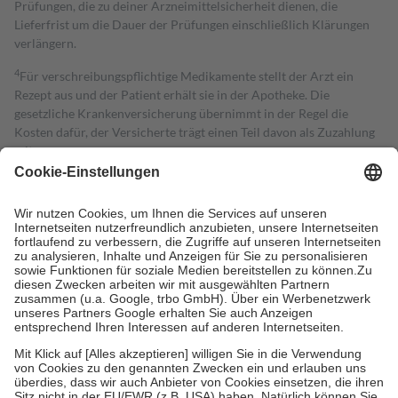
Prüfungen, die zu deiner Arzneimittelsicherheit dienen, die
Lieferfrist um die Dauer der Prüfungen einschließlich Klärungen
verlängern.
4
Für verschreibungspflichtige Medikamente stellt der Arzt ein
Rezept aus und der Patient erhält sie in der Apotheke. Die
gesetzliche Krankenversicherung übernimmt in der Regel die
Kosten dafür, der Versicherte trägt einen Teil davon als Zuzahlung
mit.
Grundsätzlich leisten Mitglieder Zuzahlungen in Höhe von zehn
Prozent des Abgabepreises,
mindestens
jedoch
fünf Euro
und
höchstens zehn Euro.
Es sind jedoch nie mehr als die tatsächlichen
Kosten der Leistung zu entrichten.
Diese Regeln gelten grundsätzlich auch für Online-Apotheken.
Bei Heilmitteln und häuslicher Krankenpflege beträgt die
Zuzahlung zehn Prozent der Kosten sowie zehn Euro je
Verordnung.
Um das Engagement der Versicherten für ihre eigene Gesundheit zu
stärken und die besondere Stellung der Familie zu unterstützen,
fallen
keine Zuzahlungen
an bei:
• Kindern und Jugendlichen bis zum vollendeten 18. Lebensjahr
mit Ausnahme der Fahrkosten