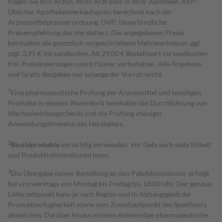
fragen Sie Ihre Ärztin, Ihren Arzt oder in Ihrer Apotheke. AVP:
Üblicher Apothekenverkaufspreis berechnet nach der
Arzneimittelpreisverordnung. UVP: Unverbindliche
Preisempfehlung des Herstellers. Die angegebenen Preise
beinhalten die gesetzlich vorgeschriebene Mehrwertsteuer, ggf.
zzgl. 3,95 € Versandkosten. Ab 29,00 € Bestell­wert versand­kosten­
frei. Preisänderungen und Irrtümer vorbehalten. Alle Angebote
und Gratis-Beigaben nur solange der Vorrat reicht.
1
Eine pharmazeutische Prüfung der Arzneimittel und sonstigen
Produkte in deinem Warenkorb beinhaltet die Durchführung von
Wechselwirkungschecks und die Prüfung etwaiger
Anwendungshinweise des Herstellers.
2
Biozidprodukte
vorsichtig verwenden. Vor Gebrauch stets Etikett
und Produktinformationen lesen.
3
Die Übergabe deiner Bestellung an den Paketdienstleister erfolgt
bei uns werktags von Montag bis Freitag bis 18:00 Uhr. Der genaue
Lieferzeitpunkt kann je nach Region und in Abhängigkeit der
Produktverfügbarkeit sowie vom Zustellzeitpunkt des Spediteurs
abweichen. Darüber hinaus können notwendige pharmazeutische