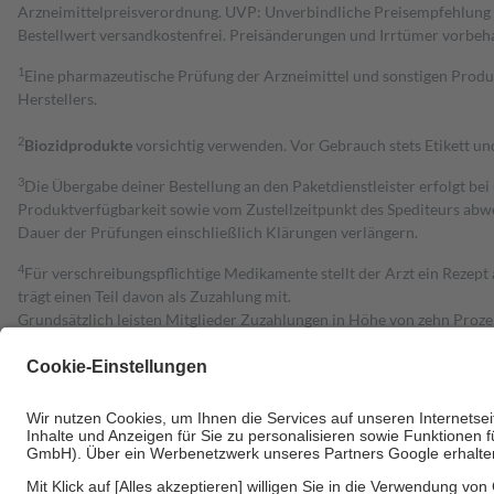
Arzneimittelpreisverordnung. UVP: Unverbindliche Preisempfehlung de
Bestell­wert versand­kosten­frei. Preisänderungen und Irrtümer vorbeh
1
Eine pharmazeutische Prüfung der Arzneimittel und sonstigen Pro
Herstellers.
2
Biozidprodukte
vorsichtig verwenden. Vor Gebrauch stets Etikett u
3
Die Übergabe deiner Bestellung an den Paketdienstleister erfolgt bei
Produktverfügbarkeit sowie vom Zustellzeitpunkt des Spediteurs abwe
Dauer der Prüfungen einschließlich Klärungen verlängern.
4
Für verschreibungspflichtige Medikamente stellt der Arzt ein Rezept 
trägt einen Teil davon als Zuzahlung mit.
Grundsätzlich leisten Mitglieder Zuzahlungen in Höhe von zehn Proz
zu entrichten.
Diese Regeln gelten grundsätzlich auch für Online-Apotheken.
Bei Heilmitteln und häuslicher Krankenpflege beträgt die Zuzahlung 
Um das Engagement der Versicherten für ihre eigene Gesundheit zu stä
• Kindern und Jugendlichen bis zum vollendeten 18. Lebensjahr mit
• Untersuchungen zur Vorsorge und Früherkennung, die von der GKV
• empfohlenen Schutzimpfungen