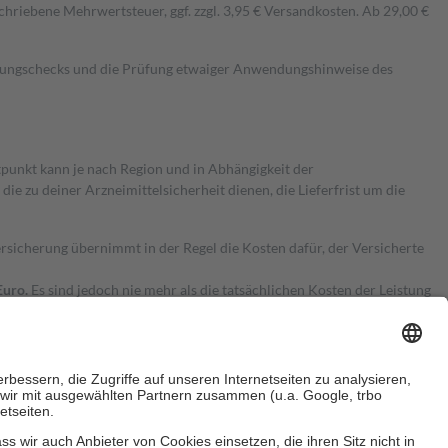
hriebene Mehrwertsteuer, ggf. zzgl. 3,95 € Versandkosten. Ab 29,00 €
kungschecks und die Prüfung etwaiger Anwendungshinweise des
itpunkt kann je nach Region und in Abhängigkeit der
 zu deiner Arzneimittelsicherheit dienen, die Lieferfrist um die
ersicherung übernimmt in der Regel die Kosten dafür, der Versicherte
Euro.
Es sind jedoch nie mehr als die tatsächlichen Kosten der Leistung
e Zuzahlungen
an bei: