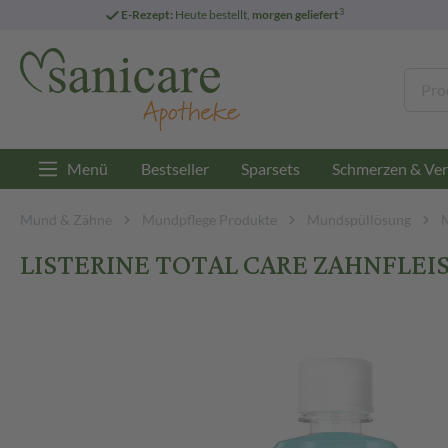
3
E-Rezept:
Heute bestellt,
morgen geliefert
Menü
Bestseller
Sparsets
Schmerzen & Ver
Mund & Zähne
Mundpflege Produkte
Mundspüllösung
LISTERINE TOTAL CARE ZAHNFLEIS