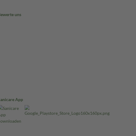
Bewerte uns
Sanicare App