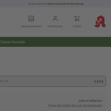
persönliche
pharmazeutische Beratung
Rezept einlösen
Mein Konto
0,00 €
Deine Vorteile
1,93 €
 / 1 l)
sofort lieferbar
Preise inkl. MwSt. ggf. zzgl. Versandkosten