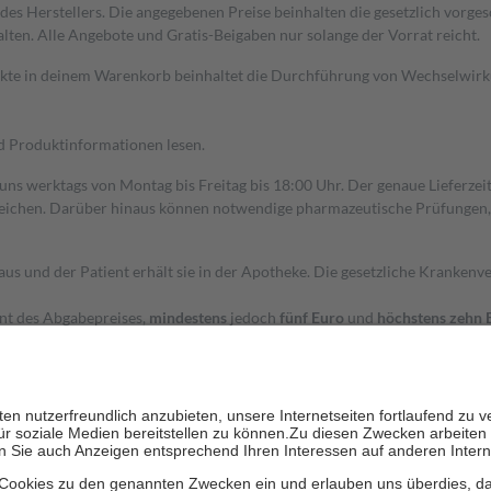
s Herstellers. Die angegebenen Preise beinhalten die gesetzlich vorgesc
alten. Alle Angebote und Gratis-Beigaben nur solange der Vorrat reicht.
dukte in deinem Warenkorb beinhaltet die Durchführung von Wechselwir
nd Produktinformationen lesen.
 uns werktags von Montag bis Freitag bis 18:00 Uhr. Der genaue Lieferze
ichen. Darüber hinaus können notwendige pharmazeutische Prüfungen, die
aus und der Patient erhält sie in der Apotheke. Die gesetzliche Krankenv
ent des Abgabepreises,
mindestens
jedoch
fünf Euro
und
höchstens zehn 
zehn Prozent der Kosten sowie zehn Euro je Verordnung.
rken und die besondere Stellung der Familie zu unterstützen, fallen
kein
 Ausnahme der Fahrkosten
 getragen werden