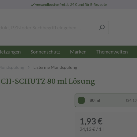
versandkostenfrei
ab 29 € und für E-Rezepte
letzungen
Sonnenschutz
Marken
Themenwelten
Mundspülung
Listerine Mundspülung
CH-SCHUTZ 80 ml Lösung
80 ml
(24,13 €
1,93 €
24,13 € / 1 l