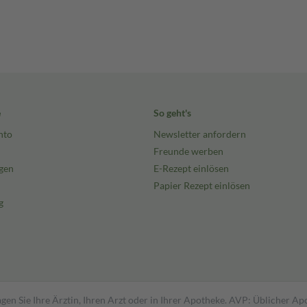
e
So geht's
nto
Newsletter anfordern
Freunde werben
gen
E-Rezept einlösen
Papier Rezept einlösen
g
gen Sie Ihre Ärztin, Ihren Arzt oder in Ihrer Apotheke. AVP: Üblicher A