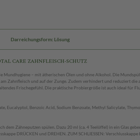
Darreichungsform: Lösung
 TOTAL CARE ZAHNFLEISCH-SCHUTZ
ie Mundhygiene – mit ätherischen Ölen und ohne Alkohol. Die Mundspül
am Zahnfleisch und auf der Zunge. Zudem verhindert und reduziert die 
endes Frischegefühl. Die praktische Probiergröße ist auch ideal für Flu
ate, Eucalyptol, Benzoic Acid, Sodium Benzoate, Methyl Salicylate, Thym
ach dem Zähneputzen spülen. Dazu 20 ml (ca. 4 Teelöffel) in ein Glas ge
lusskappe DRÜCKEN und DREHEN. ZUM SCHLIESSEN: Verschlusskappe bi