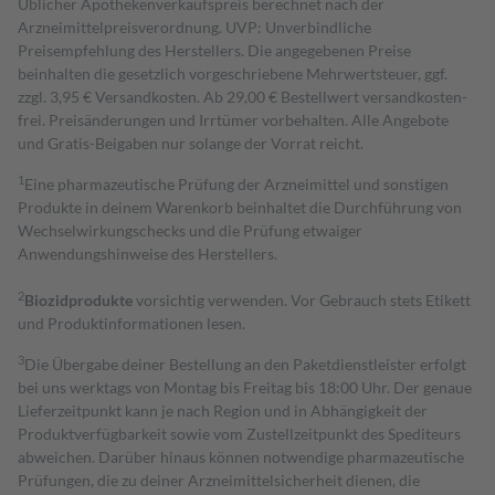
Üblicher Apothekenverkaufspreis berechnet nach der
Arzneimittelpreisverordnung. UVP: Unverbindliche
Preisempfehlung des Herstellers. Die angegebenen Preise
beinhalten die gesetzlich vorgeschriebene Mehrwertsteuer, ggf.
zzgl. 3,95 € Versandkosten. Ab 29,00 € Bestell­wert versand­kosten­
frei. Preisänderungen und Irrtümer vorbehalten. Alle Angebote
und Gratis-Beigaben nur solange der Vorrat reicht.
1
Eine pharmazeutische Prüfung der Arzneimittel und sonstigen
Produkte in deinem Warenkorb beinhaltet die Durchführung von
Wechselwirkungschecks und die Prüfung etwaiger
Anwendungshinweise des Herstellers.
2
Biozidprodukte
vorsichtig verwenden. Vor Gebrauch stets Etikett
und Produktinformationen lesen.
3
Die Übergabe deiner Bestellung an den Paketdienstleister erfolgt
bei uns werktags von Montag bis Freitag bis 18:00 Uhr. Der genaue
Lieferzeitpunkt kann je nach Region und in Abhängigkeit der
Produktverfügbarkeit sowie vom Zustellzeitpunkt des Spediteurs
abweichen. Darüber hinaus können notwendige pharmazeutische
Prüfungen, die zu deiner Arzneimittelsicherheit dienen, die