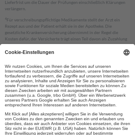
Lieferfrist um die Dauer der Prüfungen einschließlich Klärungen
verlängern.
4
Für verschreibungspflichtige Medikamente stellt der Arzt ein
Rezept aus und der Patient erhält sie in der Apotheke. Die
gesetzliche Krankenversicherung übernimmt in der Regel die
Kosten dafür, der Versicherte trägt einen Teil davon als Zuzahlung
mit.
Grundsätzlich leisten Mitglieder Zuzahlungen in Höhe von zehn
Prozent des Abgabepreises,
mindestens
jedoch
fünf Euro
und
höchstens zehn Euro.
Es sind jedoch nie mehr als die tatsächlichen
Kosten der Leistung zu entrichten.
Diese Regeln gelten grundsätzlich auch für Online-Apotheken.
Bei Heilmitteln und häuslicher Krankenpflege beträgt die
Zuzahlung zehn Prozent der Kosten sowie zehn Euro je
Verordnung.
Um das Engagement der Versicherten für ihre eigene Gesundheit zu
stärken und die besondere Stellung der Familie zu unterstützen,
fallen
keine Zuzahlungen
an bei:
• Kindern und Jugendlichen bis zum vollendeten 18. Lebensjahr
mit Ausnahme der Fahrkosten
• Untersuchungen zur Vorsorge und Früherkennung, die von der