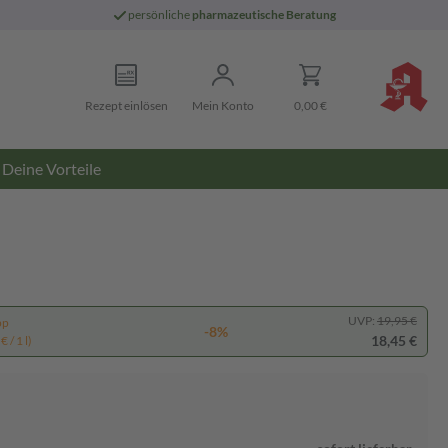
persönliche
pharmazeutische Beratung
Rezept einlösen
Mein Konto
0,00 €
Deine Vorteile
UVP:
19,95 €
pp
-8%
18,45 €
 / 1 l)