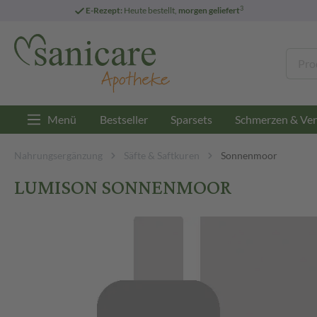
3
E-Rezept:
Heute bestellt,
morgen geliefert
Menü
Bestseller
Sparsets
Schmerzen & Ver
Nahrungsergänzung
Säfte & Saftkuren
Sonnenmoor
LUMISON SONNENMOOR