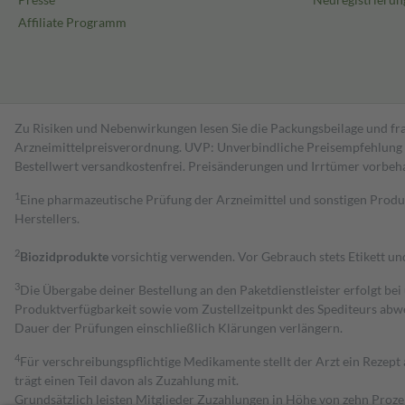
Affiliate Programm
Zu Risiken und Nebenwirkungen lesen Sie die Packungsbeilage und fra
Arzneimittelpreisverordnung. UVP: Unverbindliche Preisempfehlung de
Bestell­wert versand­kosten­frei. Preisänderungen und Irrtümer vorbeh
1
Eine pharmazeutische Prüfung der Arzneimittel und sonstigen Pro
Herstellers.
2
Biozidprodukte
vorsichtig verwenden. Vor Gebrauch stets Etikett u
3
Die Übergabe deiner Bestellung an den Paketdienstleister erfolgt bei
Produktverfügbarkeit sowie vom Zustellzeitpunkt des Spediteurs abwe
Dauer der Prüfungen einschließlich Klärungen verlängern.
4
Für verschreibungspflichtige Medikamente stellt der Arzt ein Rezept 
trägt einen Teil davon als Zuzahlung mit.
Grundsätzlich leisten Mitglieder Zuzahlungen in Höhe von zehn Proz