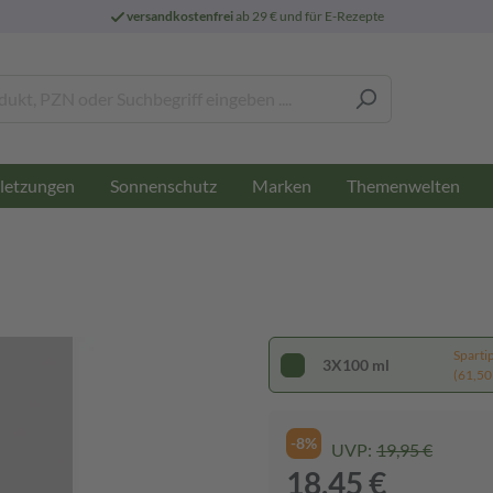
versandkostenfrei
ab 29 € und für E-Rezepte
letzungen
Sonnenschutz
Marken
Themenwelten
Sparti
3X100 ml
(61,50 €
-8%
UVP:
19,95 €
18,45 €