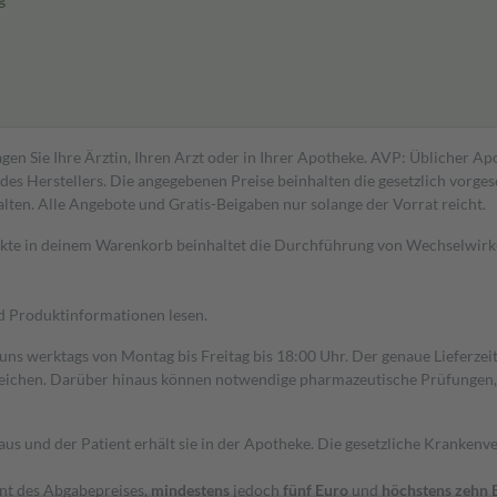
gen Sie Ihre Ärztin, Ihren Arzt oder in Ihrer Apotheke. AVP: Üblicher A
s Herstellers. Die angegebenen Preise beinhalten die gesetzlich vorgesc
alten. Alle Angebote und Gratis-Beigaben nur solange der Vorrat reicht.
dukte in deinem Warenkorb beinhaltet die Durchführung von Wechselwir
nd Produktinformationen lesen.
 uns werktags von Montag bis Freitag bis 18:00 Uhr. Der genaue Lieferze
ichen. Darüber hinaus können notwendige pharmazeutische Prüfungen, die
aus und der Patient erhält sie in der Apotheke. Die gesetzliche Krankenv
ent des Abgabepreises,
mindestens
jedoch
fünf Euro
und
höchstens zehn 