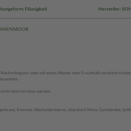
hungsform: Flüssigkeit
Hersteller: S
 SONNENMOOR
Nachmittag pur oder mit etwas Wasser oder Fruchtsaft verdünnt trinken
eranteile.
nicht überschritten werden.
ngenkraut, Kümmel, Wacholderbeeren, Isländisch Moos, Gundelrebe, Süßh