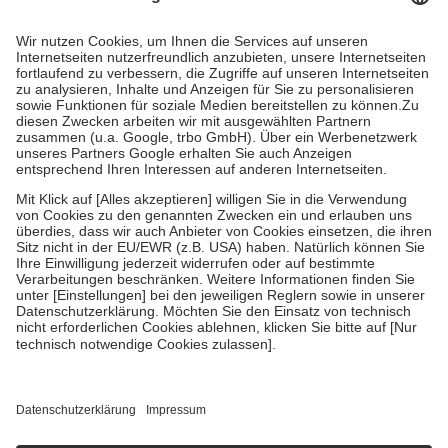
mit.
Grundsätzlich leisten Mitglieder Zuzahlungen in Höhe von zehn
Prozent des Abgabepreises,
mindestens
jedoch
fünf Euro
und
höchstens zehn Euro.
Es sind jedoch nie mehr als die tatsächlichen
Kosten der Leistung zu entrichten.
Diese Regeln gelten grundsätzlich auch für Online-Apotheken.
Bei Heilmitteln und häuslicher Krankenpflege beträgt die
Zuzahlung zehn Prozent der Kosten sowie zehn Euro je
Verordnung.
Um das Engagement der Versicherten für ihre eigene Gesundheit zu
stärken und die besondere Stellung der Familie zu unterstützen,
fallen
keine Zuzahlungen
an bei:
• Kindern und Jugendlichen bis zum vollendeten 18. Lebensjahr
mit Ausnahme der Fahrkosten
• Untersuchungen zur Vorsorge und Früherkennung, die von der
GKV getragen werden
• empfohlenen Schutzimpfungen
• Harn- und Blutteststreifen
Wir nutzen Trusted Shops als unabhängigen Dienstleister für die
Einholung von Bewertungen. Trusted Shops hat Maßnahmen