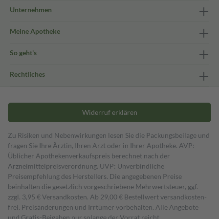
Unternehmen
Meine Apotheke
So geht's
Rechtliches
Widerruf erklären
Zu Risiken und Nebenwirkungen lesen Sie die Packungsbeilage und
fragen Sie Ihre Ärztin, Ihren Arzt oder in Ihrer Apotheke. AVP:
Üblicher Apothekenverkaufspreis berechnet nach der
Arzneimittelpreisverordnung. UVP: Unverbindliche
Preisempfehlung des Herstellers. Die angegebenen Preise
beinhalten die gesetzlich vorgeschriebene Mehrwertsteuer, ggf.
zzgl. 3,95 € Versandkosten. Ab 29,00 € Bestell­wert versand­kosten­
frei. Preisänderungen und Irrtümer vorbehalten. Alle Angebote
und Gratis-Beigaben nur solange der Vorrat reicht.