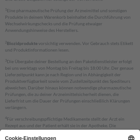
1
Eine pharmazeutische Prüfung der Arzneimittel und sonstigen
Produkte in deinem Warenkorb beinhaltet die Durchführung von
Wechselwirkungschecks und die Prüfung etwaiger
Anwendungshinweise des Herstellers.
2
Biozidprodukte
vorsichtig verwenden. Vor Gebrauch stets Etikett
und Produktinformationen lesen.
3
Die Übergabe deiner Bestellung an den Paketdienstleister erfolgt
bei uns werktags von Montag bis Freitag bis 18:00 Uhr. Der genaue
Lieferzeitpunkt kann je nach Region und in Abhängigkeit der
Produktverfügbarkeit sowie vom Zustellzeitpunkt des Spediteurs
abweichen. Darüber hinaus können notwendige pharmazeutische
Prüfungen, die zu deiner Arzneimittelsicherheit dienen, die
Lieferfrist um die Dauer der Prüfungen einschließlich Klärungen
verlängern.
4
Für verschreibungspflichtige Medikamente stellt der Arzt ein
Rezept aus und der Patient erhält sie in der Apotheke. Die
gesetzliche Krankenversicherung übernimmt in der Regel die
Kosten dafür, der Versicherte trägt einen Teil davon als Zuzahlung