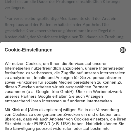
Lieferfrist um die Dauer der Prüfungen einschließlich Klärungen
verlängern.
4
Für verschreibungspflichtige Medikamente stellt der Arzt ein
Rezept aus und der Patient erhält sie in der Apotheke. Die
gesetzliche Krankenversicherung übernimmt in der Regel die
Kosten dafür, der Versicherte trägt einen Teil davon als Zuzahlung
mit.
Grundsätzlich leisten Mitglieder Zuzahlungen in Höhe von zehn
Prozent des Abgabepreises,
mindestens
jedoch
fünf Euro
und
höchstens zehn Euro.
Es sind jedoch nie mehr als die tatsächlichen
Kosten der Leistung zu entrichten.
Diese Regeln gelten grundsätzlich auch für Online-Apotheken.
Bei Heilmitteln und häuslicher Krankenpflege beträgt die
Zuzahlung zehn Prozent der Kosten sowie zehn Euro je
Verordnung.
Um das Engagement der Versicherten für ihre eigene Gesundheit zu
stärken und die besondere Stellung der Familie zu unterstützen,
fallen
keine Zuzahlungen
an bei:
• Kindern und Jugendlichen bis zum vollendeten 18. Lebensjahr
mit Ausnahme der Fahrkosten
• Untersuchungen zur Vorsorge und Früherkennung, die von der