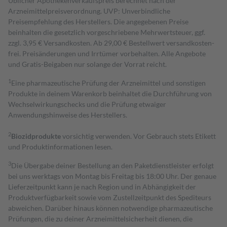
Üblicher Apothekenverkaufspreis berechnet nach der
Arzneimittelpreisverordnung. UVP: Unverbindliche
Preisempfehlung des Herstellers. Die angegebenen Preise
beinhalten die gesetzlich vorgeschriebene Mehrwertsteuer, ggf.
zzgl. 3,95 € Versandkosten. Ab 29,00 € Bestell­wert versand­kosten­
frei. Preisänderungen und Irrtümer vorbehalten. Alle Angebote
und Gratis-Beigaben nur solange der Vorrat reicht.
1
Eine pharmazeutische Prüfung der Arzneimittel und sonstigen
Produkte in deinem Warenkorb beinhaltet die Durchführung von
Wechselwirkungschecks und die Prüfung etwaiger
Anwendungshinweise des Herstellers.
2
Biozidprodukte
vorsichtig verwenden. Vor Gebrauch stets Etikett
und Produktinformationen lesen.
3
Die Übergabe deiner Bestellung an den Paketdienstleister erfolgt
bei uns werktags von Montag bis Freitag bis 18:00 Uhr. Der genaue
Lieferzeitpunkt kann je nach Region und in Abhängigkeit der
Produktverfügbarkeit sowie vom Zustellzeitpunkt des Spediteurs
abweichen. Darüber hinaus können notwendige pharmazeutische
Prüfungen, die zu deiner Arzneimittelsicherheit dienen, die