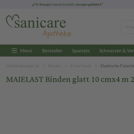
3
E-Rezept:
Heute bestellt,
morgen geliefert
Menü
Bestseller
Sparsets
Schmerzen & Ver
Verbandsmaterial
Binden
Fixierbinde
Elastische Fixierb
MAIELAST Binden glatt 10 cmx4 m 2