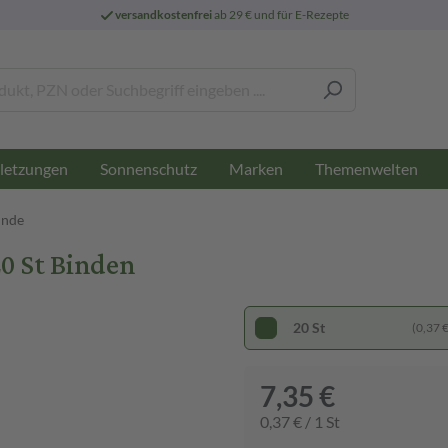
versandkostenfrei
ab 29 € und für E-Rezepte
letzungen
Sonnenschutz
Marken
Themenwelten
inde
0 St Binden
20 St
(0,37 € 
7,35 €
0,37 € / 1 St