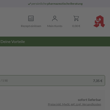
persönliche
pharmazeutische Beratung
Rezept einlösen
Mein Konto
0,00 €
Deine Vorteile
7,35 €
/ 1 St)
sofort lieferbar
Preise inkl. MwSt. ggf. zzgl. Versandkosten