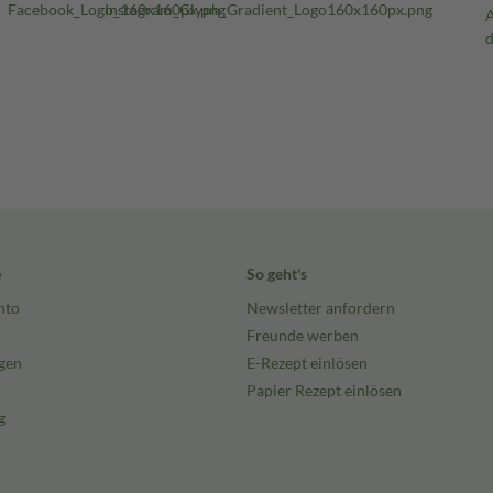
e
So geht's
nto
Newsletter anfordern
Freunde werben
gen
E-Rezept einlösen
Papier Rezept einlösen
g