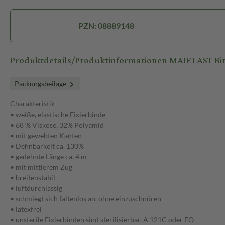
PZN: 08889148
Produktdetails/Produktinformationen MAIELAST Bi
Packungsbeilage
Charakteristik
• weiße, elastische Fixierbinde
• 68 % Viskose, 32% Polyamid
• mit gewebten Kanten
• Dehnbarkeit ca. 130%
• gedehnte Länge ca. 4 m
• mit mittlerem Zug
• breitenstabil
• luftdurchlässig
• schmiegt sich faltenlos an, ohne einzuschnüren
• latexfrei
• unsterile Fixierbinden sind sterilisierbar, A 121C oder EO