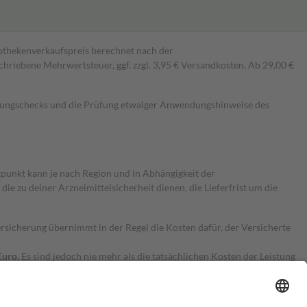
pothekenverkaufspreis berechnet nach der
hriebene Mehrwertsteuer, ggf. zzgl. 3,95 € Versandkosten. Ab 29,00 €
kungschecks und die Prüfung etwaiger Anwendungshinweise des
itpunkt kann je nach Region und in Abhängigkeit der
 zu deiner Arzneimittelsicherheit dienen, die Lieferfrist um die
ersicherung übernimmt in der Regel die Kosten dafür, der Versicherte
Euro.
Es sind jedoch nie mehr als die tatsächlichen Kosten der Leistung