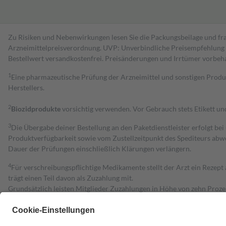
Zu Risiken und Nebenwirkungen lesen Sie die Packungsbeilage und fra
Arzneimittelpreisverordnung. UVP: Unverbindliche Preisempfehlung de
Bestell­wert versand­kosten­frei. Preisänderungen und Irrtümer vorbeh
1
Eine pharmazeutische Prüfung der Arzneimittel und sonstigen Pro
Herstellers.
2
Biozidprodukte
vorsichtig verwenden. Vor Gebrauch stets Etikett u
3
Die Übergabe deiner Bestellung an den Paketdienstleister erfolgt bei
Produktverfügbarkeit sowie vom Zustellzeitpunkt des Spediteurs abwe
Dauer der Prüfungen einschließlich Klärungen verlängern.
4
Für verschreibungspflichtige Medikamente stellt der Arzt ein Rezept 
trägt einen Teil davon als Zuzahlung mit.
Grundsätzlich leisten Mitglieder Zuzahlungen in Höhe von zehn Proz
zu entrichten.
Diese Regeln gelten grundsätzlich auch für Online-Apotheken.
Bei Heilmitteln und häuslicher Krankenpflege beträgt die Zuzahlung 