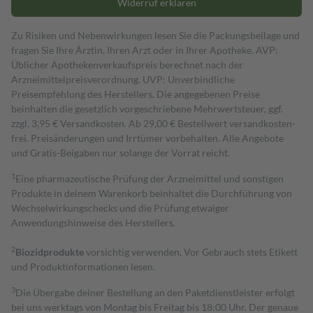
Widerruf erklären
Zu Risiken und Nebenwirkungen lesen Sie die Packungsbeilage und
fragen Sie Ihre Ärztin, Ihren Arzt oder in Ihrer Apotheke. AVP:
Üblicher Apothekenverkaufspreis berechnet nach der
Arzneimittelpreisverordnung. UVP: Unverbindliche
Preisempfehlung des Herstellers. Die angegebenen Preise
beinhalten die gesetzlich vorgeschriebene Mehrwertsteuer, ggf.
zzgl. 3,95 € Versandkosten. Ab 29,00 € Bestell­wert versand­kosten­
frei. Preisänderungen und Irrtümer vorbehalten. Alle Angebote
und Gratis-Beigaben nur solange der Vorrat reicht.
1
Eine pharmazeutische Prüfung der Arzneimittel und sonstigen
Produkte in deinem Warenkorb beinhaltet die Durchführung von
Wechselwirkungschecks und die Prüfung etwaiger
Anwendungshinweise des Herstellers.
2
Biozidprodukte
vorsichtig verwenden. Vor Gebrauch stets Etikett
und Produktinformationen lesen.
3
Die Übergabe deiner Bestellung an den Paketdienstleister erfolgt
bei uns werktags von Montag bis Freitag bis 18:00 Uhr. Der genaue