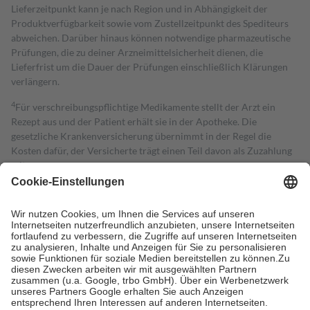
Lieferzeitpunkt kann je nach Region und in Abhängigkeit der
Produktverfügbarkeit sowie vom Zustellzeitpunkt des Spediteurs
abweichen. Darüber hinaus können notwendige pharmazeutische
Prüfungen, die zu deiner Arzneimittelsicherheit dienen, die
Lieferfrist um die Dauer der Prüfungen einschließlich Klärungen
verlängern.
4
Für verschreibungspflichtige Medikamente stellt der Arzt ein
Rezept aus und der Patient erhält sie in der Apotheke. Die
gesetzliche Krankenversicherung übernimmt in der Regel die
Kosten dafür, der Versicherte trägt einen Teil davon als Zuzahlung
mit.
Grundsätzlich leisten Mitglieder Zuzahlungen in Höhe von zehn
Prozent des Abgabepreises,
mindestens
jedoch
fünf Euro
und
höchstens zehn Euro.
Es sind jedoch nie mehr als die tatsächlichen
Kosten der Leistung zu entrichten.
Diese Regeln gelten grundsätzlich auch für Online-Apotheken.
Bei Heilmitteln und häuslicher Krankenpflege beträgt die
Zuzahlung zehn Prozent der Kosten sowie zehn Euro je
Verordnung.
Um das Engagement der Versicherten für ihre eigene Gesundheit zu