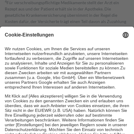
4
Für verschreibungspflichtige Medikamente stellt der Arzt ein
Rezept aus und der Patient erhält sie in der Apotheke. Die
gesetzliche Krankenversicherung übernimmt in der Regel die
Kosten dafür, der Versicherte trägt einen Teil davon als Zuzahlung
mit.
Grundsätzlich leisten Mitglieder Zuzahlungen in Höhe von zehn
Prozent des Abgabepreises,
mindestens
jedoch
fünf Euro
und
höchstens zehn Euro.
Es sind jedoch nie mehr als die tatsächlichen
Kosten der Leistung zu entrichten.
Diese Regeln gelten grundsätzlich auch für Online-Apotheken.
Bei Heilmitteln und häuslicher Krankenpflege beträgt die
Zuzahlung zehn Prozent der Kosten sowie zehn Euro je
Verordnung.
Um das Engagement der Versicherten für ihre eigene Gesundheit zu
stärken und die besondere Stellung der Familie zu unterstützen,
fallen
keine Zuzahlungen
an bei:
• Kindern und Jugendlichen bis zum vollendeten 18. Lebensjahr
mit Ausnahme der Fahrkosten
• Untersuchungen zur Vorsorge und Früherkennung, die von der
GKV getragen werden
• empfohlenen Schutzimpfungen