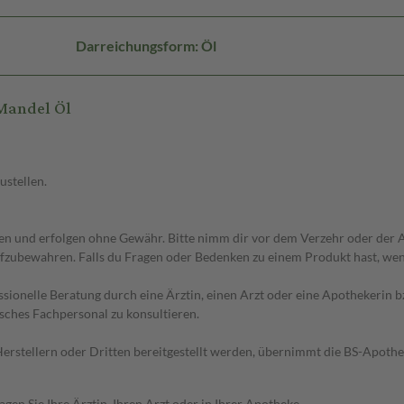
Darreichungsform: Öl
Mandel Öl
ustellen.
 und erfolgen ohne Gewähr. Bitte nimm dir vor dem Verzehr oder der An
fzubewahren. Falls du Fragen oder Bedenken zu einem Produkt hast, wende
essionelle Beratung durch eine Ärztin, einen Arzt oder eine Apothekerin
sches Fachpersonal zu konsultieren.
n Herstellern oder Dritten bereitgestellt werden, übernimmt die BS-Apot
en Sie Ihre Ärztin, Ihren Arzt oder in Ihrer Apotheke.