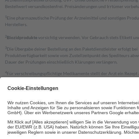
Bestell­wert versand­kosten­frei. Preisänderungen und Irrtümer vorbeh
1
Eine pharmazeutische Prüfung der Arzneimittel und sonstigen Pro
Herstellers.
2
Biozidprodukte
vorsichtig verwenden. Vor Gebrauch stets Etikett u
3
Die Übergabe deiner Bestellung an den Paketdienstleister erfolgt bei
Produktverfügbarkeit sowie vom Zustellzeitpunkt des Spediteurs abwe
Dauer der Prüfungen einschließlich Klärungen verlängern.
4
Für verschreibungspflichtige Medikamente stellt der Arzt ein Rezept 
trägt einen Teil davon als Zuzahlung mit.
Grundsätzlich leisten Mitglieder Zuzahlungen in Höhe von zehn Proz
zu entrichten.
Diese Regeln gelten grundsätzlich auch für Online-Apotheken.
Bei Heilmitteln und häuslicher Krankenpflege beträgt die Zuzahlung 
Um das Engagement der Versicherten für ihre eigene Gesundheit zu stä
• Kindern und Jugendlichen bis zum vollendeten 18. Lebensjahr mit
• Untersuchungen zur Vorsorge und Früherkennung, die von der GKV
• empfohlenen Schutzimpfungen
• Harn- und Blutteststreifen