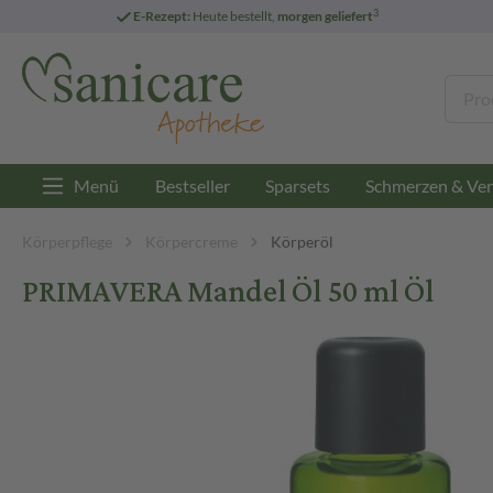
3
E-Rezept:
Heute bestellt,
morgen geliefert
Menü
Bestseller
Sparsets
Schmerzen & Ver
Körperpflege
Körpercreme
Körperöl
PRIMAVERA Mandel Öl 50 ml Öl