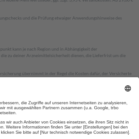
kungschecks und die Prüfung etwaiger Anwendungshinweise des
itpunkt kann je nach Region und in Abhängigkeit der
 zu deiner Arzneimittelsicherheit dienen, die Lieferfrist um die
ersicherung übernimmt in der Regel die Kosten dafür, der Versicherte
Euro.
Es sind jedoch nie mehr als die tatsächlichen Kosten der Leistung
e Zuzahlungen
an bei: