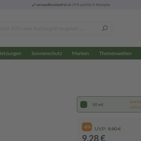
versandkostenfrei
ab 29 € und für E-Rezepte
letzungen
Sonnenschutz
Marken
Themenwelten
Sparti
50 ml
(185,60
-6%
UVP:
9,90 €
9,28 €