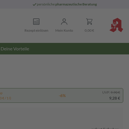
persönliche
pharmazeutische Beratung
Rezept einlösen
Mein Konto
0,00 €
Deine Vorteile
UVP:
9,90 €
pp
-6%
9,28 €
 € / 1 l)