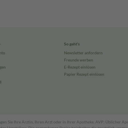
e
So geht's
nto
Newsletter anfordern
Freunde werben
gen
E-Rezept einlösen
Papier Rezept einlösen
g
gen Sie Ihre Ärztin, Ihren Arzt oder in Ihrer Apotheke. AVP: Üblicher A
s Herstellers. Die angegebenen Preise beinhalten die gesetzlich vorgesc