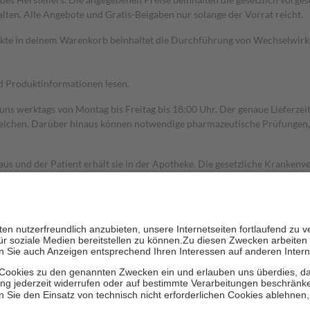
alten. Alle Angebote und Gratis-Beigaben nur solange der Vorrat reicht.
dukte in deinem Warenkorb beinhaltet die Durchführung von Wechselwir
nd Produktinformationen lesen.
 uns werktags von Montag bis Freitag bis 18:00 Uhr. Der genaue Lieferze
ichen. Darüber hinaus können notwendige pharmazeutische Prüfungen, die
aus und der Patient erhält sie in der Apotheke. Die gesetzliche Krankenv
ent des Abgabepreises,
mindestens
jedoch
fünf Euro
und
höchstens zehn 
zehn Prozent der Kosten sowie zehn Euro je Verordnung.
rken und die besondere Stellung der Familie zu unterstützen, fallen
kein
 Ausnahme der Fahrkosten
 getragen werden