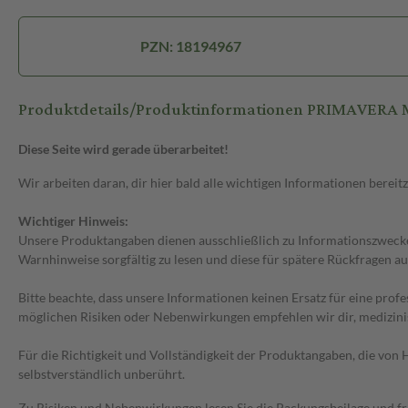
PZN: 18194967
Produktdetails/Produktinformationen PRIMAVERA 
Diese Seite wird gerade überarbeitet!
Wir arbeiten daran, dir hier bald alle wichtigen Informationen bereitz
Wichtiger Hinweis:
Unsere Produktangaben dienen ausschließlich zu Informationszwecken
Warnhinweise sorgfältig zu lesen und diese für spätere Rückfragen au
Bitte beachte, dass unsere Informationen keinen Ersatz für eine prof
möglichen Risiken oder Nebenwirkungen empfehlen wir dir, medizini
Für die Richtigkeit und Vollständigkeit der Produktangaben, die vo
selbstverständlich unberührt.
Zu Risiken und Nebenwirkungen lesen Sie die Packungsbeilage und frag