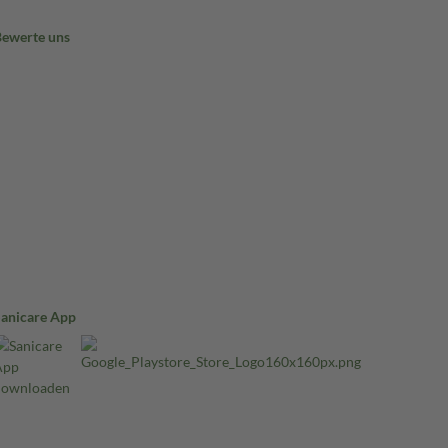
Bewerte uns
Sanicare App