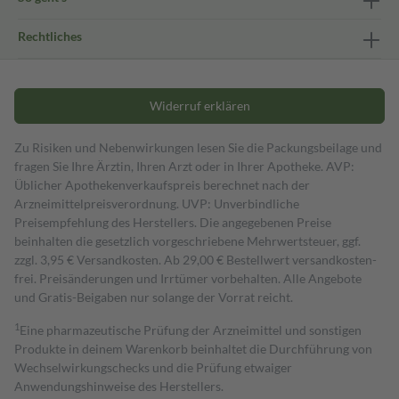
Rechtliches
Widerruf erklären
Zu Risiken und Nebenwirkungen lesen Sie die Packungsbeilage und
fragen Sie Ihre Ärztin, Ihren Arzt oder in Ihrer Apotheke. AVP:
Üblicher Apothekenverkaufspreis berechnet nach der
Arzneimittelpreisverordnung. UVP: Unverbindliche
Preisempfehlung des Herstellers. Die angegebenen Preise
beinhalten die gesetzlich vorgeschriebene Mehrwertsteuer, ggf.
zzgl. 3,95 € Versandkosten. Ab 29,00 € Bestell­wert versand­kosten­
frei. Preisänderungen und Irrtümer vorbehalten. Alle Angebote
und Gratis-Beigaben nur solange der Vorrat reicht.
1
Eine pharmazeutische Prüfung der Arzneimittel und sonstigen
Produkte in deinem Warenkorb beinhaltet die Durchführung von
Wechselwirkungschecks und die Prüfung etwaiger
Anwendungshinweise des Herstellers.