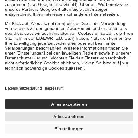
Diese Regeln gelten grundsätzlich auch für Online-Apotheken.
Bei Heilmitteln und häuslicher Krankenpflege beträgt die
Zuzahlung zehn Prozent der Kosten sowie zehn Euro je
Verordnung.
Um das Engagement der Versicherten für ihre eigene Gesundheit zu
stärken und die besondere Stellung der Familie zu unterstützen,
fallen
keine Zuzahlungen
an bei:
• Kindern und Jugendlichen bis zum vollendeten 18. Lebensjahr
mit Ausnahme der Fahrkosten
• Untersuchungen zur Vorsorge und Früherkennung, die von der
GKV getragen werden
• empfohlenen Schutzimpfungen
• Harn- und Blutteststreifen
Wir nutzen Trusted Shops als unabhängigen Dienstleister für die
Einholung von Bewertungen. Trusted Shops hat Maßnahmen
getroffen, um sicherzustellen, dass es sich um echte Bewertungen
handelt. Mehr Informationen findest du hier:
https://help.etrusted.com/hc/de/articles/4419944605341
UVP:
14,95 €