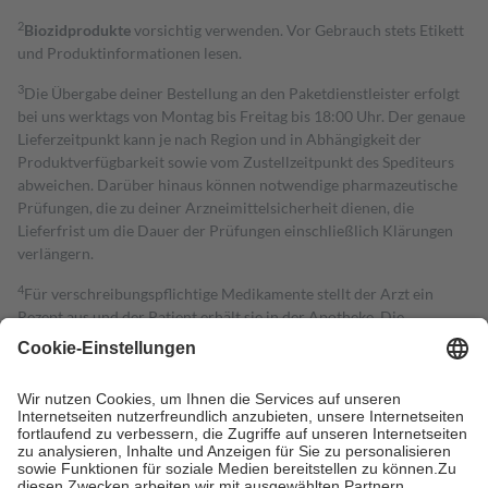
2
Biozidprodukte
vorsichtig verwenden. Vor Gebrauch stets Etikett
und Produktinformationen lesen.
3
Die Übergabe deiner Bestellung an den Paketdienstleister erfolgt
bei uns werktags von Montag bis Freitag bis 18:00 Uhr. Der genaue
Lieferzeitpunkt kann je nach Region und in Abhängigkeit der
Produktverfügbarkeit sowie vom Zustellzeitpunkt des Spediteurs
abweichen. Darüber hinaus können notwendige pharmazeutische
Prüfungen, die zu deiner Arzneimittelsicherheit dienen, die
Lieferfrist um die Dauer der Prüfungen einschließlich Klärungen
verlängern.
4
Für verschreibungspflichtige Medikamente stellt der Arzt ein
Rezept aus und der Patient erhält sie in der Apotheke. Die
gesetzliche Krankenversicherung übernimmt in der Regel die
Kosten dafür, der Versicherte trägt einen Teil davon als Zuzahlung
mit.
Grundsätzlich leisten Mitglieder Zuzahlungen in Höhe von zehn
Prozent des Abgabepreises,
mindestens
jedoch
fünf Euro
und
höchstens zehn Euro.
Es sind jedoch nie mehr als die tatsächlichen
Kosten der Leistung zu entrichten.