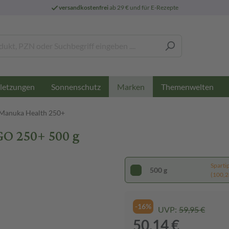
versandkostenfrei
ab 29 € und für E-Rezepte
letzungen
Sonnenschutz
Themenwelten
Marken
Manuka Health 250+
 250+ 500 g
Sparti
500 g
(100,28
-16%
UVP:
59,95 €
50,14 €