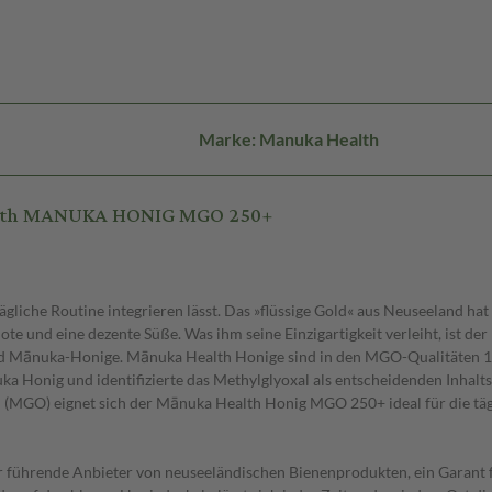
Marke: Manuka Health
ealth MANUKA HONIG MGO 250+
tägliche Routine integrieren lässt. Das »flüssige Gold« aus Neuseeland 
Note und eine dezente Süße. Was ihm seine Einzigartigkeit verleiht, ist de
ind Mānuka-Honige. Mānuka Health Honige sind in den MGO-Qualitäten 1
 Honig und identifizierte das Methylglyoxal als entscheidenden Inhalts
al (MGO) eignet sich der Mānuka Health Honig MGO 250+ ideal für die tä
ührende Anbieter von neuseeländischen Bienenprodukten, ein Garant für