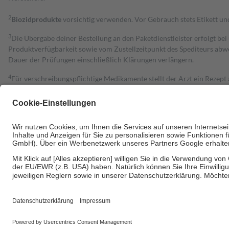
2
Biozidprodukte
vorsichtig verwenden. Vor Gebrauch stets Etikett u
3
Die Übergabe deiner Bestellung an den Paketdienstleister erfolgt bei
Produktverfügbarkeit sowie vom Zustellzeitpunkt des Spediteurs abwe
Dauer der Prüfungen einschließlich Klärungen verlängern.
4
Für verschreibungspflichtige Medikamente stellt der Arzt ein Rezept 
trägt einen Teil davon als Zuzahlung mit.
Grundsätzlich leisten Mitglieder Zuzahlungen in Höhe von zehn Proz
zu entrichten.
Diese Regeln gelten grundsätzlich auch für Online-Apotheken.
Bei Heilmitteln und häuslicher Krankenpflege beträgt die Zuzahlung 
Um das Engagement der Versicherten für ihre eigene Gesundheit zu stä
• Kindern und Jugendlichen bis zum vollendeten 18. Lebensjahr mit
• Untersuchungen zur Vorsorge und Früherkennung, die von der GKV
• empfohlenen Schutzimpfungen
• Harn- und Blutteststreifen
Wir nutzen Trusted Shops als unabhängigen Dienstleister für die Ein
Informationen findest du hier: https://help.etrusted.com/hc/de/arti