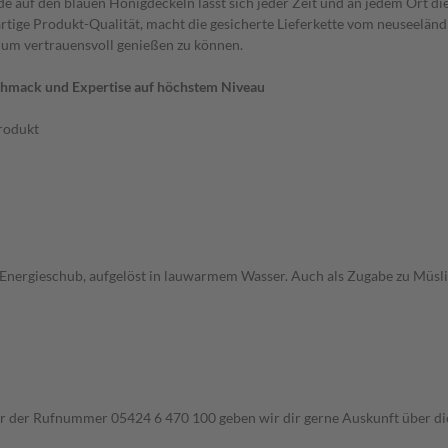
auf den blauen Honigdeckeln lässt sich jeder Zeit und an jedem Ort di
gartige Produkt-Qualität, macht die gesicherte Lieferkette vom neuseelä
, um vertrauensvoll genießen zu können.
schmack und Expertise auf höchstem Niveau
rodukt
 Energieschub, aufgelöst in lauwarmem Wasser. Auch als Zugabe zu Müsli 
ter der Rufnummer 05424 6 470 100 geben wir dir gerne Auskunft über di