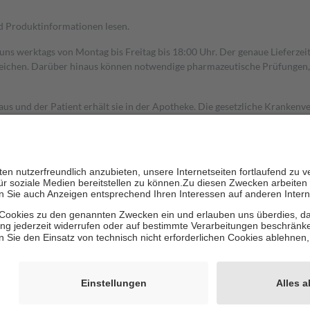
nd Produktinformationen lesen.
 uns werktags von Montag bis Freitag bis 18:00 Uhr. Der genaue Lieferze
ichen. Darüber hinaus können notwendige pharmazeutische Prüfungen, die
aus und der Patient erhält sie in der Apotheke. Die gesetzliche Krankenv
ent des Abgabepreises,
mindestens
jedoch
fünf Euro
und
höchstens zehn 
zehn Prozent der Kosten sowie zehn Euro je Verordnung.
rken und die besondere Stellung der Familie zu unterstützen, fallen
kein
 Ausnahme der Fahrkosten
 getragen werden
holung von Bewertungen. Trusted Shops hat Maßnahmen getroffen, um sic
cles/4419944605341