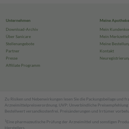
Unternehmen
Meine Apothek
Download-Archiv
Mein Kundenko
Über Sanicare
Mein Merkzettel
Stellenangebote
Meine Bestellun
Partner
Kontakt
Presse
Neuregistrierun
Affiliate Programm
Zu Risiken und Nebenwirkungen lesen Sie die Packungsbeilage und fra
Arzneimittelpreisverordnung. UVP: Unverbindliche Preisempfehlung de
Bestell­wert versand­kosten­frei. Preisänderungen und Irrtümer vorbeh
1
Eine pharmazeutische Prüfung der Arzneimittel und sonstigen Pro
Herstellers.