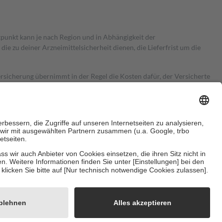
itpunkt kann je nach Region und in Abhängigkeit der
 zu deiner Arzneimittelsicherheit dienen, die Lieferfrist um die
ersicherung übernimmt in der Regel die Kosten dafür, der Versicherte
Euro.
Es sind jedoch nie mehr als die tatsächlichen Kosten der Leistung
e Zuzahlungen
an bei:
herzustellen, dass es sich um echte Bewertungen handelt. Mehr