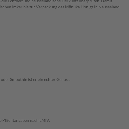
e die Echtheit und neuseeländische Herkunft überprüfen. Damit
ndischen Imker bis zur Verpackung des Mānuka Honigs in Neuseeland
oder Smoothie ist er ein echter Genuss.
e Pflichtangaben nach LMIV.