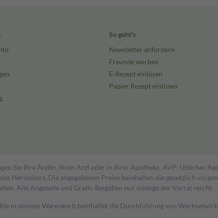
e
So geht's
nto
Newsletter anfordern
Freunde werben
gen
E-Rezept einlösen
Papier Rezept einlösen
g
gen Sie Ihre Ärztin, Ihren Arzt oder in Ihrer Apotheke. AVP: Üblicher A
s Herstellers. Die angegebenen Preise beinhalten die gesetzlich vorgesc
alten. Alle Angebote und Gratis-Beigaben nur solange der Vorrat reicht.
dukte in deinem Warenkorb beinhaltet die Durchführung von Wechselwir