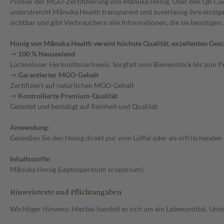
Pionier der MGO-Zertifizierung von Mānuka Honig. Über den QR Code 
unterstreicht Mānuka Health transparent und zuverlässig ihre einzi
sichtbar und gibt Verbrauchern alle Informationen, die sie benötigen
Honig von Mānuka Health vereint höchste Qualität, exzellenten Ge
-> 100 % Neuseeland
Lückenloser Herkunftsnachweis. Sorgfalt vom Bienenstock bis zum P
-> Garantierter MGO-Gehalt
Zertifiziert auf natürlichen MGO-Gehalt
-> Kontrollierte Premium-Qualität
Getestet und bestätigt auf Reinheit und Qualität
Anwendung
:
Genießen Sie den Honig direkt pur vom Löffel oder als erfrischenden
Inhaltsstoffe
:
Mānuka Honig (Leptospermum scoparium).
Hinweistexte und Pflichtangaben
Wichtiger Hinweis: Hierbei handelt es sich um ein Lebensmittel. Un