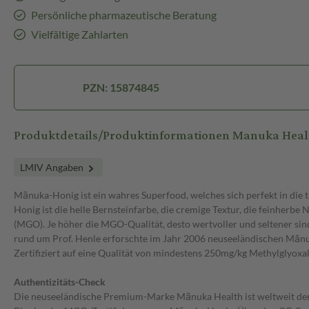
Persönliche pharmazeutische Beratung
Vielfältige Zahlarten
PZN: 15874845
Produktdetails/Produktinformationen Manuka H
LMIV Angaben
Mānuka-Honig ist ein wahres Superfood, welches sich perfekt in die 
Honig ist die helle Bernsteinfarbe, die cremige Textur, die feinherbe 
(MGO). Je höher die MGO-Qualität, desto wertvoller und seltener s
rund um Prof. Henle erforschte im Jahr 2006 neuseeländischen Mānuka
Zertifiziert auf eine Qualität von mindestens 250mg/kg Methylglyox
Authentizitäts-Check
Die neuseeländische Premium-Marke Mānuka Health ist weltweit der f