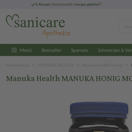
3
E-Rezept:
Heute bestellt,
morgen geliefert
Menü
Bestseller
Sparsets
Schmerzen & Ver
Markenshop
MANUKA HEALTH
Manuka Health Honig
Manuka Health MANUKA HONIG MGO