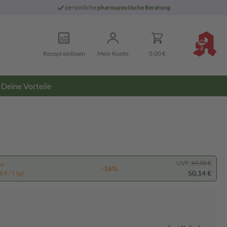
persönliche
pharmazeutische Beratung
Rezept einlösen
Mein Konto
0,00 €
Deine Vorteile
UVP:
59,95 €
pp
-16%
50,14 €
 € / 1 kg)