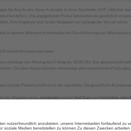
gen Sie Ihre Ärztin, Ihren Arzt oder in Ihrer Apotheke. AVP: Üblicher A
s Herstellers. Die angegebenen Preise beinhalten die gesetzlich vorgesc
alten. Alle Angebote und Gratis-Beigaben nur solange der Vorrat reicht.
dukte in deinem Warenkorb beinhaltet die Durchführung von Wechselwir
nd Produktinformationen lesen.
 uns werktags von Montag bis Freitag bis 18:00 Uhr. Der genaue Lieferze
ichen. Darüber hinaus können notwendige pharmazeutische Prüfungen, die
aus und der Patient erhält sie in der Apotheke. Die gesetzliche Krankenv
ent des Abgabepreises,
mindestens
jedoch
fünf Euro
und
höchstens zehn 
zehn Prozent der Kosten sowie zehn Euro je Verordnung.
rken und die besondere Stellung der Familie zu unterstützen, fallen
kein
 Ausnahme der Fahrkosten