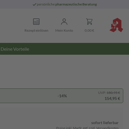
persönliche
pharmazeutische Beratung
Rezept einlösen
Mein Konto
0,00 €
Deine Vorteile
UVP:
180,95 €
-14%
154,95 €
sofort lieferbar
Preise inkl. MwSt. ggf. zzgl. Versandkosten