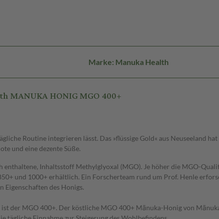
Marke: Manuka Health
ealth MANUKA HONIG MGO 400+
tägliche Routine integrieren lässt. Das »flüssige Gold« aus Neuseeland 
Note und eine dezente Süße.
lich enthaltene, Inhaltsstoff Methylglyoxal (MGO). Je höher die MGO-Qua
50+ und 1000+ erhältlich. Ein Forscherteam rund um Prof. Henle erfors
en Eigenschaften des Honigs.
 ist der MGO 400+. Der köstliche MGO 400+ Mānuka-Honig von Mānuka Heal
die tägliche Einnahme zur Steigerung des Wohlbefindens.