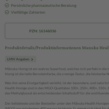
Persönliche pharmazeutische Beratung
Vielfältige Zahlarten
PZN: 16146036
Produktdetails/Produktinformationen Manuka H
LMIV Angaben
Mānuka-Honig ist ein wahres Superfood, welches sich perfekt in die 
Honig ist die helle Bernsteinfarbe, die cremige Textur, die feinherbe 
Was ihm seine Einzigartigkeit verleiht, ist der besondere, und natür
Health Honige sind in den MGO-Qualitäten 100+, 250+, 400+, 550+, 8
das Methylglyoxal als entscheidenden Inhaltsstoff für die wohltuend
Der beliebteste und der Bestseller unter den Mānuka Health Honigen
(MGO) von mindestens 400 mg pro kg Honig. Er eignet sich ideal für 