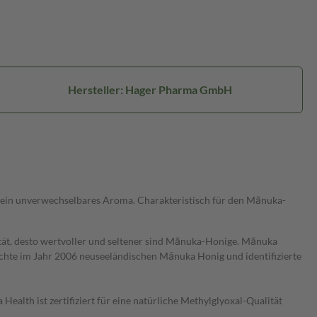
Hersteller: Hager Pharma GmbH
hat ein unverwechselbares Aroma. Charakteristisch für den Mānuka-
lität, desto wertvoller und seltener sind Mānuka-Honige. Mānuka
chte im Jahr 2006 neuseeländischen Mānuka Honig und identifizierte
th ist zertifiziert für eine natürliche Methylglyoxal-Qualität