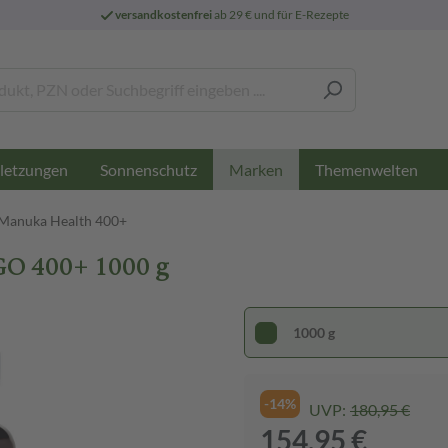
versandkostenfrei
ab 29 € und für E-Rezepte
letzungen
Sonnenschutz
Themenwelten
Marken
Manuka Health 400+
 400+ 1000 g
1000 g
-14%
UVP:
180,95 €
154,95 €