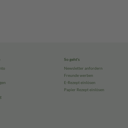
e
So geht's
nto
Newsletter anfordern
Freunde werben
gen
E-Rezept einlösen
Papier Rezept einlösen
g