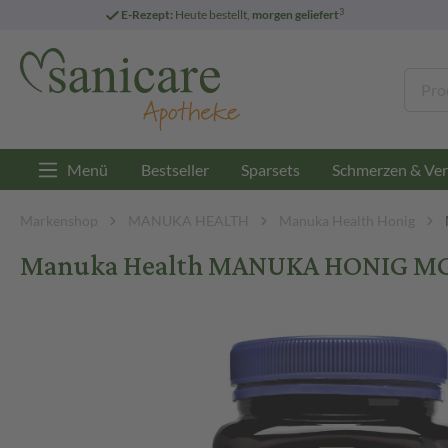
3
E-Rezept:
Heute bestellt,
morgen geliefert
Menü
Bestseller
Sparsets
Schmerzen & Ver
Markenshop
MANUKA HEALTH
Manuka Health Honig
Manuka Health MANUKA HONIG MGO