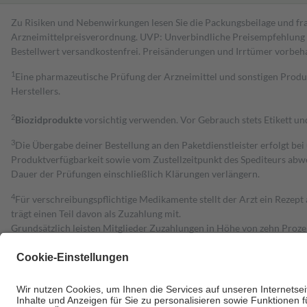
Zu Risiken und Nebenwirkungen lesen Sie die Packungsbeilage und fra
Arzneimittelpreisverordnung. UVP: Unverbindliche Preisempfehlung de
Bestell­wert versand­kosten­frei. Preisänderungen und Irrtümer vorbeh
1
Eine pharmazeutische Prüfung der Arzneimittel und sonstigen Pro
Herstellers.
2
Biozidprodukte
vorsichtig verwenden. Vor Gebrauch stets Etikett u
3
Die Übergabe deiner Bestellung an den Paketdienstleister erfolgt bei
Produktverfügbarkeit sowie vom Zustellzeitpunkt des Spediteurs abwe
Dauer der Prüfungen einschließlich Klärungen verlängern.
4
Für verschreibungspflichtige Medikamente stellt der Arzt ein Rezept 
trägt einen Teil davon als Zuzahlung mit.
Grundsätzlich leisten Mitglieder Zuzahlungen in Höhe von zehn Proz
zu entrichten.
Diese Regeln gelten grundsätzlich auch für Online-Apotheken.
Bei Heilmitteln und häuslicher Krankenpflege beträgt die Zuzahlung 
Um das Engagement der Versicherten für ihre eigene Gesundheit zu stä
• Kindern und Jugendlichen bis zum vollendeten 18. Lebensjahr mit