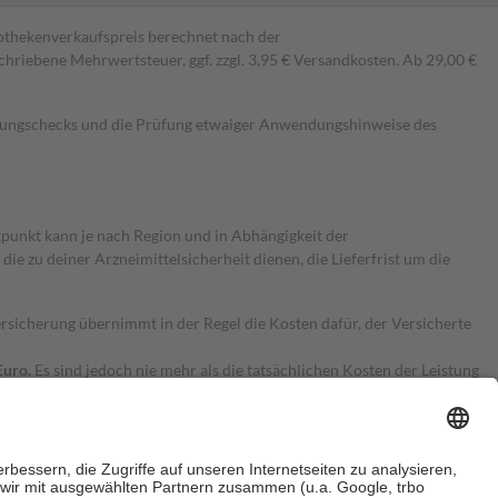
pothekenverkaufspreis berechnet nach der
hriebene Mehrwertsteuer, ggf. zzgl. 3,95 € Versandkosten. Ab 29,00 €
kungschecks und die Prüfung etwaiger Anwendungshinweise des
itpunkt kann je nach Region und in Abhängigkeit der
 zu deiner Arzneimittelsicherheit dienen, die Lieferfrist um die
ersicherung übernimmt in der Regel die Kosten dafür, der Versicherte
Euro.
Es sind jedoch nie mehr als die tatsächlichen Kosten der Leistung
e Zuzahlungen
an bei: