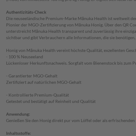
Authentizitäts-Check
Die neuseeländische Premium-Marke Mānuka Health ist weltweit der f
Pionier der MGO-Zertifizierung von Mānuka Honig. Über den QR Code 
unterstreicht Mānuka Health transparent und zuverlässig ihre einzi
sichtbar und gibt Verbrauchern alle Informationen, die sie benötigen
Honig von Mānuka Health vereint höchste Qualität, exzellenten Ges
- 100 % Neuseeland
Lückenloser Herkunftsnachweis. Sorgfalt vom Bienenstock bis zum P
- Garantierter MGO-Gehalt
Zertifiziert auf natürlichen MGO-Gehalt
- Kontrollierte Premium-Qualität
Getestet und bestätigt auf Reinheit und Qualität
Anwendung:
Genießen Sie den Honig direkt pur vom Löffel oder als erfrischenden
Inhaltsstoffe: