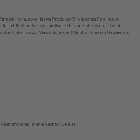
 natürliche, zuverlässige Produkte für die ganze Familie und
e die Echtheit und neuseeländische Herkunft überprüfen. Damit
ndischen Imker bis zur Verpackung des Mānuka Honigs in Neuseeland
oder Smoothie ist er ein echter Genuss.