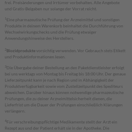
frei. Preisänderungen und Irrtümer vorbehalten. Alle Angebote
und Gratis-Beigaben nur solange der Vorrat reicht.
1
Eine pharmazeutische Prüfung der Arzneimittel und sonstigen
Produkte in deinem Warenkorb beinhaltet die Durchführung von
Wechselwirkungschecks und die Prüfung etwaiger
Anwendungshinweise des Herstellers.
2
Biozidprodukte
vorsichtig verwenden. Vor Gebrauch stets Etikett
und Produktinformationen lesen.
3
Die Übergabe deiner Bestellung an den Paketdienstleister erfolgt
bei uns werktags von Montag bis Freitag bis 18:00 Uhr. Der genaue
Lieferzeitpunkt kann je nach Region und in Abhängigkeit der
Produktverfügbarkeit sowie vom Zustellzeitpunkt des Spediteurs
abweichen. Darüber hinaus können notwendige pharmazeutische
Prüfungen, die zu deiner Arzneimittelsicherheit dienen, die
Lieferfrist um die Dauer der Prüfungen einschließlich Klärungen
verlängern.
4
Für verschreibungspflichtige Medikamente stellt der Arzt ein
Rezept aus und der Patient erhält sie in der Apotheke. Die