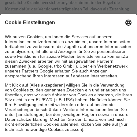
gesetzliche Krankenversicherung übernimmt in der Regel die
Kosten dafür, der Versicherte trägt einen Teil davon als Zuzahlung
mit.
Grundsätzlich leisten Mitglieder Zuzahlungen in Höhe von zehn
Prozent des Abgabepreises,
mindestens
jedoch
fünf Euro
und
höchstens zehn Euro.
Es sind jedoch nie mehr als die tatsächlichen
Kosten der Leistung zu entrichten.
Diese Regeln gelten grundsätzlich auch für Online-Apotheken.
Bei Heilmitteln und häuslicher Krankenpflege beträgt die
Zuzahlung zehn Prozent der Kosten sowie zehn Euro je
Verordnung.
Um das Engagement der Versicherten für ihre eigene Gesundheit zu
stärken und die besondere Stellung der Familie zu unterstützen,
fallen
keine Zuzahlungen
an bei:
• Kindern und Jugendlichen bis zum vollendeten 18. Lebensjahr
mit Ausnahme der Fahrkosten
• Untersuchungen zur Vorsorge und Früherkennung, die von der
GKV getragen werden
• empfohlenen Schutzimpfungen
• Harn- und Blutteststreifen
Wir nutzen Trusted Shops als unabhängigen Dienstleister für die