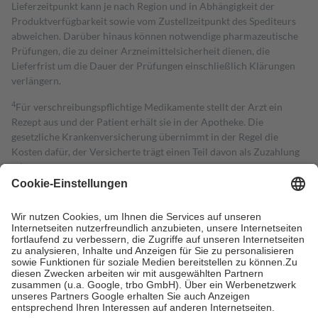
Lieferzeitpunkt kann je nach Region und in Abhängigkeit der
Produktverfügbarkeit sowie vom Zustellzeitpunkt des Spediteurs
abweichen. Darüber hinaus können notwendige pharmazeutische
Prüfungen, die zu deiner Arzneimittelsicherheit dienen, die
Lieferfrist um die Dauer der Prüfungen einschließlich Klärungen
verlängern.
4
Für verschreibungspflichtige Medikamente stellt der Arzt ein
Rezept aus und der Patient erhält sie in der Apotheke. Die
gesetzliche Krankenversicherung übernimmt in der Regel die
Kosten dafür, der Versicherte trägt einen Teil davon als Zuzahlung
mit.
Grundsätzlich leisten Mitglieder Zuzahlungen in Höhe von zehn
Prozent des Abgabepreises,
mindestens
jedoch
fünf Euro
und
höchstens zehn Euro.
Es sind jedoch nie mehr als die tatsächlichen
Kosten der Leistung zu entrichten.
Diese Regeln gelten grundsätzlich auch für Online-Apotheken.
Bei Heilmitteln und häuslicher Krankenpflege beträgt die
Zuzahlung zehn Prozent der Kosten sowie zehn Euro je
Verordnung.
Um das Engagement der Versicherten für ihre eigene Gesundheit zu
stärken und die besondere Stellung der Familie zu unterstützen,