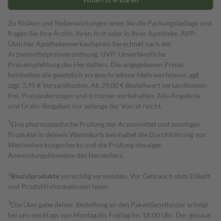
Zu Risiken und Nebenwirkungen lesen Sie die Packungsbeilage und
fragen Sie Ihre Ärztin, Ihren Arzt oder in Ihrer Apotheke. AVP:
Üblicher Apothekenverkaufspreis berechnet nach der
Arzneimittelpreisverordnung. UVP: Unverbindliche
Preisempfehlung des Herstellers. Die angegebenen Preise
beinhalten die gesetzlich vorgeschriebene Mehrwertsteuer, ggf.
zzgl. 3,95 € Versandkosten. Ab 29,00 € Bestell­wert versand­kosten­
frei. Preisänderungen und Irrtümer vorbehalten. Alle Angebote
und Gratis-Beigaben nur solange der Vorrat reicht.
1
Eine pharmazeutische Prüfung der Arzneimittel und sonstigen
Produkte in deinem Warenkorb beinhaltet die Durchführung von
Wechselwirkungschecks und die Prüfung etwaiger
Anwendungshinweise des Herstellers.
2
Biozidprodukte
vorsichtig verwenden. Vor Gebrauch stets Etikett
und Produktinformationen lesen.
3
Die Übergabe deiner Bestellung an den Paketdienstleister erfolgt
bei uns werktags von Montag bis Freitag bis 18:00 Uhr. Der genaue