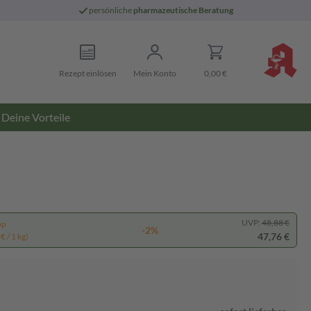
persönliche
pharmazeutische Beratung
Rezept einlösen
Mein Konto
0,00 €
Deine Vorteile
UVP:
48,88 €
pp
-2%
47,76 €
€ / 1 kg)