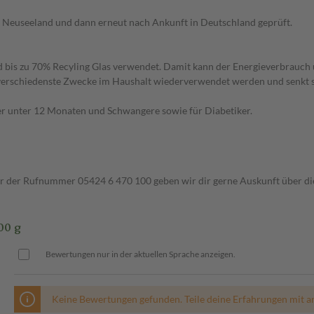
 Neuseeland und dann erneut nach Ankunft in Deutschland geprüft.
ird bis zu 70% Recyling Glas verwendet. Damit kann der Energieverbrauc
ür verschiedenste Zwecke im Haushalt wiederverwendet werden und senkt
der unter 12 Monaten und Schwangere sowie für Diabetiker.
ter der Rufnummer 05424 6 470 100 geben wir dir gerne Auskunft über di
00 g
Bewertungen nur in der aktuellen Sprache anzeigen.
Keine Bewertungen gefunden. Teile deine Erfahrungen mit a