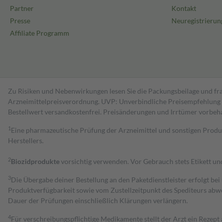
Partner
Kontakt
Presse
Neuregistrierun
Affiliate Programm
Zu Risiken und Nebenwirkungen lesen Sie die Packungsbeilage und fra
Arzneimittelpreisverordnung. UVP: Unverbindliche Preisempfehlung de
Bestell­wert versand­kosten­frei. Preisänderungen und Irrtümer vorbeh
1
Eine pharmazeutische Prüfung der Arzneimittel und sonstigen Pro
Herstellers.
2
Biozidprodukte
vorsichtig verwenden. Vor Gebrauch stets Etikett u
3
Die Übergabe deiner Bestellung an den Paketdienstleister erfolgt bei
Produktverfügbarkeit sowie vom Zustellzeitpunkt des Spediteurs abwe
Dauer der Prüfungen einschließlich Klärungen verlängern.
4
Für verschreibungspflichtige Medikamente stellt der Arzt ein Rezept 