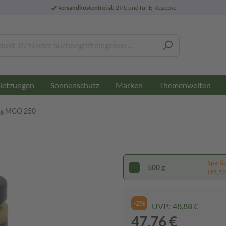
versandkostenfrei
ab 29 € und für E-Rezepte
letzungen
Sonnenschutz
Marken
Themenwelten
ig MGO 250
Sparti
500 g
(95,52 
-2%
UVP:
48,88 €
47,76 €