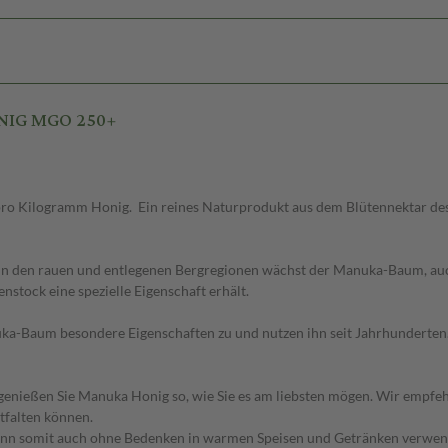
ONIG MGO 250+
o Kilogramm Honig. Ein reines Naturprodukt aus dem Blütennektar des
In den rauen und entlegenen Bergregionen wächst der Manuka-Baum, auch
stock eine spezielle Eigenschaft erhält.
-Baum besondere Eigenschaften zu und nutzen ihn seit Jahrhunderten. D
e, genießen Sie Manuka Honig so, wie Sie es am liebsten mögen. Wir empfe
tfalten können.
ann somit auch ohne Bedenken in warmen Speisen und Getränken verwen