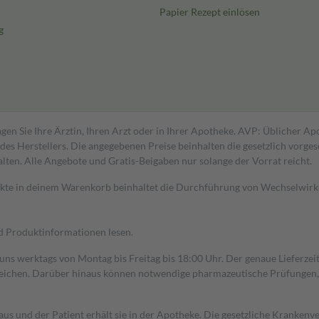
Papier Rezept einlösen
g
gen Sie Ihre Ärztin, Ihren Arzt oder in Ihrer Apotheke. AVP: Üblicher A
s Herstellers. Die angegebenen Preise beinhalten die gesetzlich vorgesc
alten. Alle Angebote und Gratis-Beigaben nur solange der Vorrat reicht.
dukte in deinem Warenkorb beinhaltet die Durchführung von Wechselwir
nd Produktinformationen lesen.
 uns werktags von Montag bis Freitag bis 18:00 Uhr. Der genaue Lieferze
ichen. Darüber hinaus können notwendige pharmazeutische Prüfungen, die
aus und der Patient erhält sie in der Apotheke. Die gesetzliche Krankenv