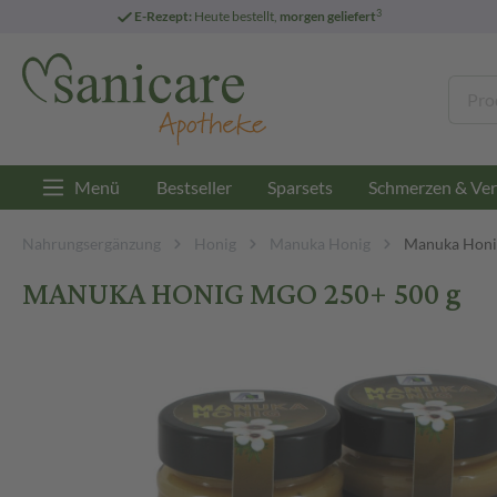
3
E-Rezept:
Heute bestellt,
morgen geliefert
Menü
Bestseller
Sparsets
Schmerzen & Ver
Nahrungsergänzung
Honig
Manuka Honig
Manuka Hon
MANUKA HONIG MGO 250+ 500 g