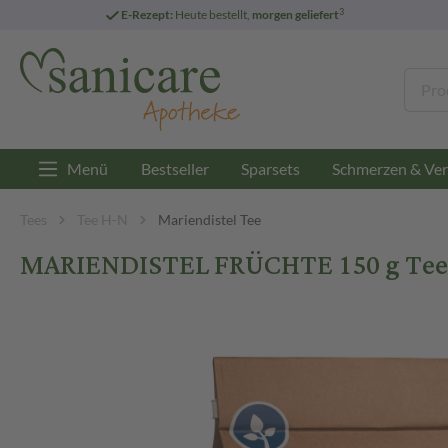
3
E-Rezept:
Heute bestellt,
morgen geliefert
Menü
Bestseller
Sparsets
Schmerzen & Ver
Tees
Tee H-N
Mariendistel Tee
MARIENDISTEL FRÜCHTE 150 g Tee