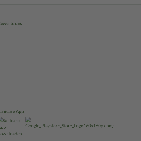
Bewerte uns
Sanicare App