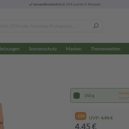
versandkostenfrei
ab 29 € und für E-Rezepte
letzungen
Sonnenschutz
Marken
Themenwelten
Sparti
150 g
(29,67 
-10%
UVP:
4,95 €
4,45 €