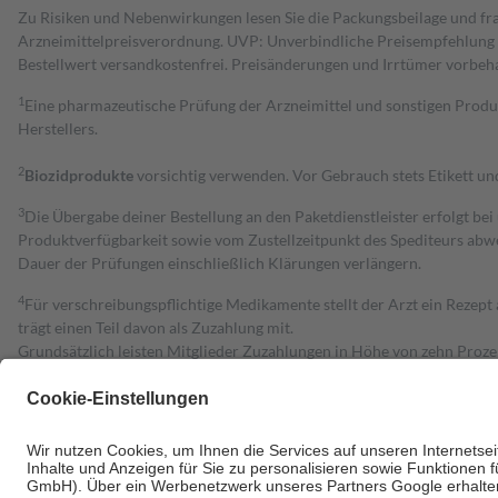
Zu Risiken und Nebenwirkungen lesen Sie die Packungsbeilage und fra
Arzneimittelpreisverordnung. UVP: Unverbindliche Preisempfehlung de
Bestell­wert versand­kosten­frei. Preisänderungen und Irrtümer vorbeh
1
Eine pharmazeutische Prüfung der Arzneimittel und sonstigen Pro
Herstellers.
2
Biozidprodukte
vorsichtig verwenden. Vor Gebrauch stets Etikett u
3
Die Übergabe deiner Bestellung an den Paketdienstleister erfolgt bei
Produktverfügbarkeit sowie vom Zustellzeitpunkt des Spediteurs abwe
Dauer der Prüfungen einschließlich Klärungen verlängern.
4
Für verschreibungspflichtige Medikamente stellt der Arzt ein Rezept 
trägt einen Teil davon als Zuzahlung mit.
Grundsätzlich leisten Mitglieder Zuzahlungen in Höhe von zehn Proz
zu entrichten.
Diese Regeln gelten grundsätzlich auch für Online-Apotheken.
Bei Heilmitteln und häuslicher Krankenpflege beträgt die Zuzahlung 
Um das Engagement der Versicherten für ihre eigene Gesundheit zu stä
• Kindern und Jugendlichen bis zum vollendeten 18. Lebensjahr mit
• Untersuchungen zur Vorsorge und Früherkennung, die von der GKV