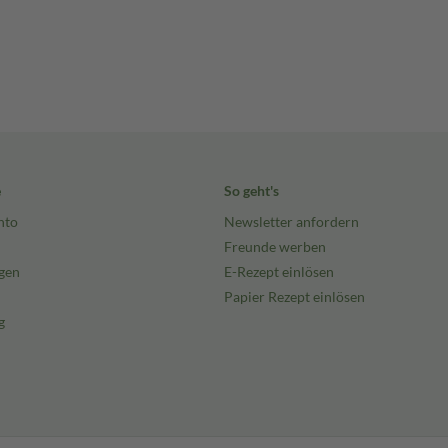
e
So geht's
nto
Newsletter anfordern
Freunde werben
gen
E-Rezept einlösen
Papier Rezept einlösen
g