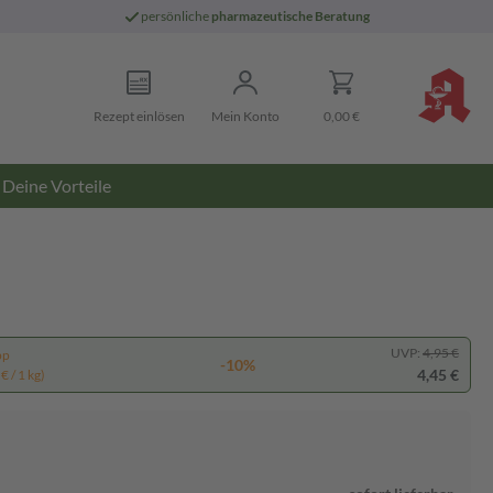
persönliche
pharmazeutische Beratung
Rezept einlösen
Mein Konto
0,00 €
Deine Vorteile
UVP:
4,95 €
pp
-10%
4,45 €
€ / 1 kg)