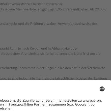
pothekenverkaufspreis berechnet nach der
hriebene Mehrwertsteuer, ggf. zzgl. 3,95 € Versandkosten. Ab 29,00 €
kungschecks und die Prüfung etwaiger Anwendungshinweise des
itpunkt kann je nach Region und in Abhängigkeit der
 zu deiner Arzneimittelsicherheit dienen, die Lieferfrist um die
ersicherung übernimmt in der Regel die Kosten dafür, der Versicherte
Euro.
Es sind jedoch nie mehr als die tatsächlichen Kosten der Leistung
e Zuzahlungen
an bei: