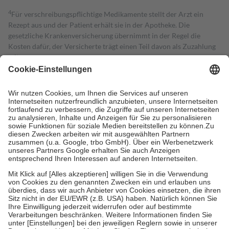
4
Für verschreibungspflichtige Medikamente stellt der Arzt ein
Rezept aus und der Patient erhält sie in der Apotheke. Die
gesetzliche Krankenversicherung übernimmt in der Regel die
Kosten dafür, der Versicherte trägt einen Teil davon als Zuzahlung
mit.
Grundsätzlich leisten Mitglieder Zuzahlungen in Höhe von zehn
Prozent des Abgabepreises,
mindestens
jedoch
fünf Euro
und
höchstens zehn Euro.
Es sind jedoch nie mehr als die tatsächlichen
Kosten der Leistung zu entrichten.
Diese Regeln gelten grundsätzlich auch für Online-Apotheken.
Bei Heilmitteln und häuslicher Krankenpflege beträgt die
Zuzahlung zehn Prozent der Kosten sowie zehn Euro je
Verordnung.
Um das Engagement der Versicherten für ihre eigene Gesundheit zu
stärken und die besondere Stellung der Familie zu unterstützen,
fallen
keine Zuzahlungen
an bei:
• Kindern und Jugendlichen bis zum vollendeten 18. Lebensjahr
mit Ausnahme der Fahrkosten
• Untersuchungen zur Vorsorge und Früherkennung, die von der
GKV getragen werden
• empfohlenen Schutzimpfungen