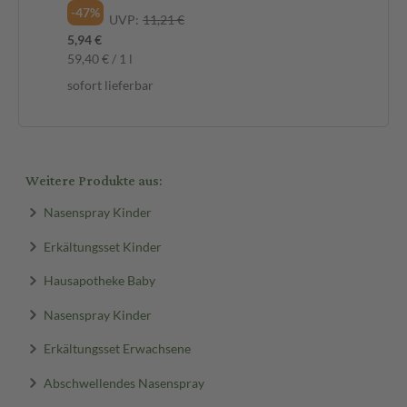
-47%
-2
UVP:
11,21 €
5,94 €
7,9
59,40 € / 1 l
79,
sofort lieferbar
sof
Weitere Produkte aus:
Nasenspray Kinder
Erkältungsset Kinder
Hausapotheke Baby
Nasenspray Kinder
Erkältungsset Erwachsene
Abschwellendes Nasenspray