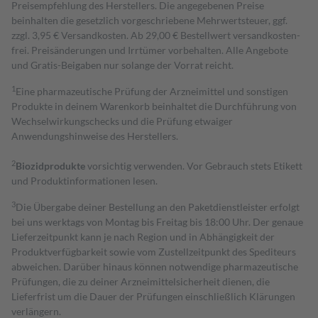
Preisempfehlung des Herstellers. Die angegebenen Preise
beinhalten die gesetzlich vorgeschriebene Mehrwertsteuer, ggf.
zzgl. 3,95 € Versandkosten. Ab 29,00 € Bestell­wert versand­kosten­
frei. Preisänderungen und Irrtümer vorbehalten. Alle Angebote
und Gratis-Beigaben nur solange der Vorrat reicht.
1
Eine pharmazeutische Prüfung der Arzneimittel und sonstigen
Produkte in deinem Warenkorb beinhaltet die Durchführung von
Wechselwirkungschecks und die Prüfung etwaiger
Anwendungshinweise des Herstellers.
2
Biozidprodukte
vorsichtig verwenden. Vor Gebrauch stets Etikett
und Produktinformationen lesen.
3
Die Übergabe deiner Bestellung an den Paketdienstleister erfolgt
bei uns werktags von Montag bis Freitag bis 18:00 Uhr. Der genaue
Lieferzeitpunkt kann je nach Region und in Abhängigkeit der
Produktverfügbarkeit sowie vom Zustellzeitpunkt des Spediteurs
abweichen. Darüber hinaus können notwendige pharmazeutische
Prüfungen, die zu deiner Arzneimittelsicherheit dienen, die
Lieferfrist um die Dauer der Prüfungen einschließlich Klärungen
verlängern.