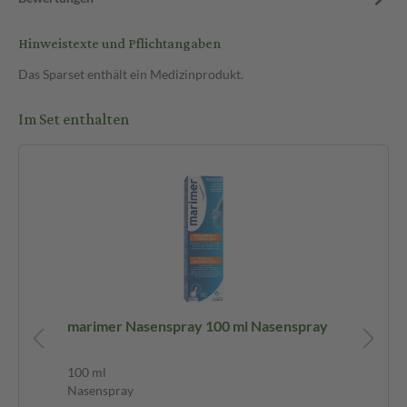
Hinweistexte und Pflichtangaben
Das Sparset enthält ein Medizinprodukt.
Im Set enthalten
marimer Nasenspray 100 ml Nasenspray
mar
Na
100 ml
10
Nasenspray
Na