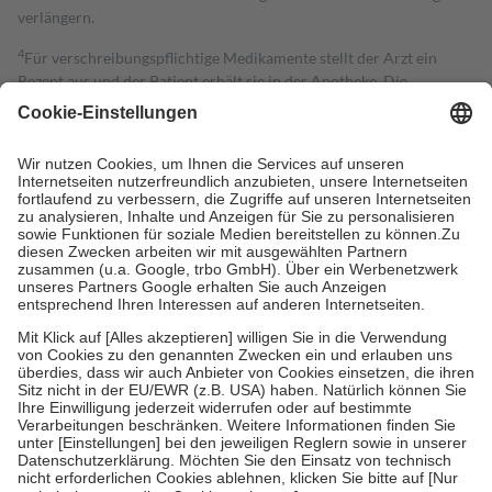
verlängern.
4
Für verschreibungspflichtige Medikamente stellt der Arzt ein
Rezept aus und der Patient erhält sie in der Apotheke. Die
gesetzliche Krankenversicherung übernimmt in der Regel die
Kosten dafür, der Versicherte trägt einen Teil davon als Zuzahlung
mit.
Grundsätzlich leisten Mitglieder Zuzahlungen in Höhe von zehn
Prozent des Abgabepreises,
mindestens
jedoch
fünf Euro
und
höchstens zehn Euro.
Es sind jedoch nie mehr als die tatsächlichen
Kosten der Leistung zu entrichten.
Diese Regeln gelten grundsätzlich auch für Online-Apotheken.
Bei Heilmitteln und häuslicher Krankenpflege beträgt die
Zuzahlung zehn Prozent der Kosten sowie zehn Euro je
Verordnung.
Um das Engagement der Versicherten für ihre eigene Gesundheit zu
stärken und die besondere Stellung der Familie zu unterstützen,
fallen
keine Zuzahlungen
an bei:
• Kindern und Jugendlichen bis zum vollendeten 18. Lebensjahr
mit Ausnahme der Fahrkosten
• Untersuchungen zur Vorsorge und Früherkennung, die von der