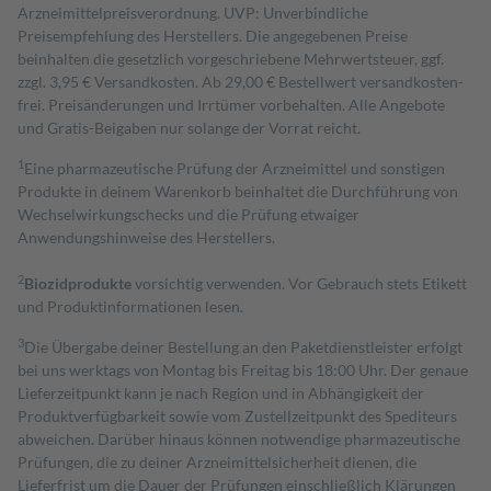
Arzneimittelpreisverordnung. UVP: Unverbindliche
Preisempfehlung des Herstellers. Die angegebenen Preise
beinhalten die gesetzlich vorgeschriebene Mehrwertsteuer, ggf.
zzgl. 3,95 € Versandkosten. Ab 29,00 € Bestell­wert versand­kosten­
frei. Preisänderungen und Irrtümer vorbehalten. Alle Angebote
und Gratis-Beigaben nur solange der Vorrat reicht.
1
Eine pharmazeutische Prüfung der Arzneimittel und sonstigen
Produkte in deinem Warenkorb beinhaltet die Durchführung von
Wechselwirkungschecks und die Prüfung etwaiger
Anwendungshinweise des Herstellers.
2
Biozidprodukte
vorsichtig verwenden. Vor Gebrauch stets Etikett
und Produktinformationen lesen.
3
Die Übergabe deiner Bestellung an den Paketdienstleister erfolgt
bei uns werktags von Montag bis Freitag bis 18:00 Uhr. Der genaue
Lieferzeitpunkt kann je nach Region und in Abhängigkeit der
Produktverfügbarkeit sowie vom Zustellzeitpunkt des Spediteurs
abweichen. Darüber hinaus können notwendige pharmazeutische
Prüfungen, die zu deiner Arzneimittelsicherheit dienen, die
Lieferfrist um die Dauer der Prüfungen einschließlich Klärungen