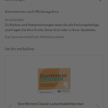
Hinweistexte und Pflichtangaben
Arzneimittel
Zu Risiken und Nebenwirkungen lesen Sie die Packungsbeilage
und fragen Sie Ihre Ärztin, Ihren Arzt oder in Ihrer Apotheke.
Das Sparset enthält ein Medizinprodukt.
Im Set enthalten
Ve
Dorithricin Classic Lutschtabletten bei