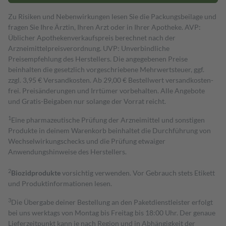
Zu Risiken und Nebenwirkungen lesen Sie die Packungsbeilage und
fragen Sie Ihre Ärztin, Ihren Arzt oder in Ihrer Apotheke. AVP:
Üblicher Apothekenverkaufspreis berechnet nach der
Arzneimittelpreisverordnung. UVP: Unverbindliche
Preisempfehlung des Herstellers. Die angegebenen Preise
beinhalten die gesetzlich vorgeschriebene Mehrwertsteuer, ggf.
zzgl. 3,95 € Versandkosten. Ab 29,00 € Bestell­wert versand­kosten­
frei. Preisänderungen und Irrtümer vorbehalten. Alle Angebote
und Gratis-Beigaben nur solange der Vorrat reicht.
1
Eine pharmazeutische Prüfung der Arzneimittel und sonstigen
Produkte in deinem Warenkorb beinhaltet die Durchführung von
Wechselwirkungschecks und die Prüfung etwaiger
Anwendungshinweise des Herstellers.
2
Biozidprodukte
vorsichtig verwenden. Vor Gebrauch stets Etikett
und Produktinformationen lesen.
3
Die Übergabe deiner Bestellung an den Paketdienstleister erfolgt
bei uns werktags von Montag bis Freitag bis 18:00 Uhr. Der genaue
Lieferzeitpunkt kann je nach Region und in Abhängigkeit der