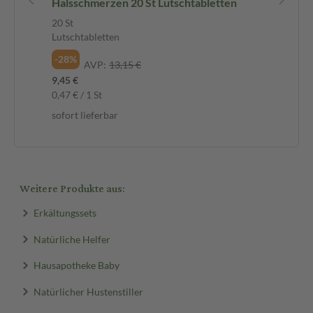
Halsschmerzen 20 St Lutschtabletten
20 St
35 
Lutschtabletten
Mi
-28%
-2
AVP:
13,15 €
9,45 €
11,
0,47 € / 1 St
340
sofort lieferbar
sof
Weitere Produkte aus:
Erkältungssets
Natürliche Helfer
Hausapotheke Baby
Natürlicher Hustenstiller