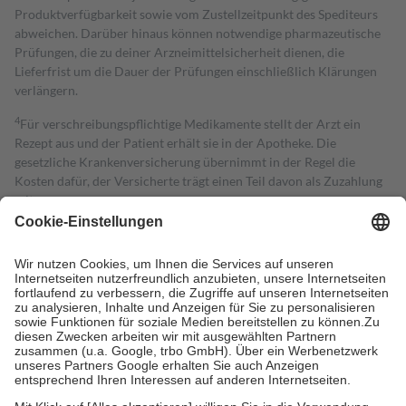
Produktverfügbarkeit sowie vom Zustellzeitpunkt des Spediteurs
abweichen. Darüber hinaus können notwendige pharmazeutische
Prüfungen, die zu deiner Arzneimittelsicherheit dienen, die
Lieferfrist um die Dauer der Prüfungen einschließlich Klärungen
verlängern.
4
Für verschreibungspflichtige Medikamente stellt der Arzt ein
Rezept aus und der Patient erhält sie in der Apotheke. Die
gesetzliche Krankenversicherung übernimmt in der Regel die
Kosten dafür, der Versicherte trägt einen Teil davon als Zuzahlung
mit.
Grundsätzlich leisten Mitglieder Zuzahlungen in Höhe von zehn
Prozent des Abgabepreises,
mindestens
jedoch
fünf Euro
und
höchstens zehn Euro.
Es sind jedoch nie mehr als die tatsächlichen
Kosten der Leistung zu entrichten.
Diese Regeln gelten grundsätzlich auch für Online-Apotheken.
Bei Heilmitteln und häuslicher Krankenpflege beträgt die
Zuzahlung zehn Prozent der Kosten sowie zehn Euro je
Verordnung.
Um das Engagement der Versicherten für ihre eigene Gesundheit zu
stärken und die besondere Stellung der Familie zu unterstützen,