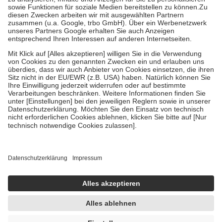
Bei Heilmitteln und häuslicher Krankenpflege beträgt die
Zuzahlung zehn Prozent der Kosten sowie zehn Euro je
Verordnung.
Um das Engagement der Versicherten für ihre eigene Gesundheit zu
stärken und die besondere Stellung der Familie zu unterstützen,
fallen
keine Zuzahlungen
an bei:
• Kindern und Jugendlichen bis zum vollendeten 18. Lebensjahr
mit Ausnahme der Fahrkosten
• Untersuchungen zur Vorsorge und Früherkennung, die von der
GKV getragen werden
• empfohlenen Schutzimpfungen
• Harn- und Blutteststreifen
Wir nutzen Trusted Shops als unabhängigen Dienstleister für die
Einholung von Bewertungen. Trusted Shops hat Maßnahmen
getroffen, um sicherzustellen, dass es sich um echte Bewertungen
handelt. Mehr Informationen findest du hier:
https://help.etrusted.com/hc/de/articles/4419944605341
Einige Bilder und Inhalte wurden unter Zuhilfenahme künstlicher
Intelligenz erstellt.