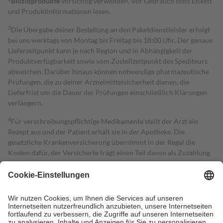
Biozidprodukte
vorsichtig verwenden. Vor Gebrauch stets Etikett
und Produktinformationen lesen.
3
Die Übergabe deiner Bestellung an den Paketdienstleister erfolgt
bei uns werktags von Montag bis Freitag bis 18:00 Uhr. Der genaue
Lieferzeitpunkt kann je nach Region und in Abhängigkeit der
Produktverfügbarkeit sowie vom Zustellzeitpunkt des Spediteurs
abweichen. Darüber hinaus können notwendige pharmazeutische
Prüfungen, die zu deiner Arzneimittelsicherheit dienen, die
Lieferfrist um die Dauer der Prüfungen einschließlich Klärungen
verlängern.
4
Für verschreibungspflichtige Medikamente stellt der Arzt ein
Rezept aus und der Patient erhält sie in der Apotheke. Die
gesetzliche Krankenversicherung übernimmt in der Regel die
Kosten dafür, der Versicherte trägt einen Teil davon als Zuzahlung
mit.
Grundsätzlich leisten Mitglieder Zuzahlungen in Höhe von zehn
Prozent des Abgabepreises,
mindestens
jedoch
fünf Euro
und
höchstens zehn Euro.
Es sind jedoch nie mehr als die tatsächlichen
Kosten der Leistung zu entrichten.
Diese Regeln gelten grundsätzlich auch für Online-Apotheken.