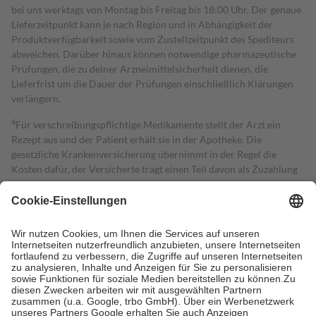
bei uns werktags von Montag bis Freitag bis 18:00 Uhr. Der genaue
Lieferzeitpunkt kann je nach Region und in Abhängigkeit der
Produktverfügbarkeit sowie vom Zustellzeitpunkt des Spediteurs
abweichen. Darüber hinaus können notwendige pharmazeutische
Prüfungen, die zu deiner Arzneimittelsicherheit dienen, die
Lieferfrist um die Dauer der Prüfungen einschließlich Klärungen
verlängern.
4
Für verschreibungspflichtige Medikamente stellt der Arzt ein
Rezept aus und der Patient erhält sie in der Apotheke. Die
gesetzliche Krankenversicherung übernimmt in der Regel die
Kosten dafür, der Versicherte trägt einen Teil davon als Zuzahlung
mit.
Grundsätzlich leisten Mitglieder Zuzahlungen in Höhe von zehn
Prozent des Abgabepreises,
mindestens
jedoch
fünf Euro
und
höchstens zehn Euro.
Es sind jedoch nie mehr als die tatsächlichen
Kosten der Leistung zu entrichten.
Diese Regeln gelten grundsätzlich auch für Online-Apotheken.
Bei Heilmitteln und häuslicher Krankenpflege beträgt die
Zuzahlung zehn Prozent der Kosten sowie zehn Euro je
Verordnung.