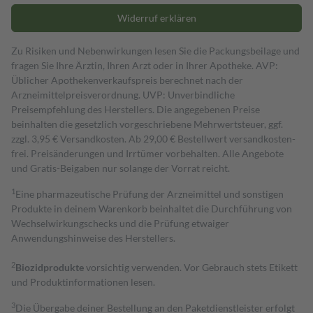
Widerruf erklären
Zu Risiken und Nebenwirkungen lesen Sie die Packungsbeilage und
fragen Sie Ihre Ärztin, Ihren Arzt oder in Ihrer Apotheke. AVP:
Üblicher Apothekenverkaufspreis berechnet nach der
Arzneimittelpreisverordnung. UVP: Unverbindliche
Preisempfehlung des Herstellers. Die angegebenen Preise
beinhalten die gesetzlich vorgeschriebene Mehrwertsteuer, ggf.
zzgl. 3,95 € Versandkosten. Ab 29,00 € Bestell­wert versand­kosten­
frei. Preisänderungen und Irrtümer vorbehalten. Alle Angebote
und Gratis-Beigaben nur solange der Vorrat reicht.
1
Eine pharmazeutische Prüfung der Arzneimittel und sonstigen
Produkte in deinem Warenkorb beinhaltet die Durchführung von
Wechselwirkungschecks und die Prüfung etwaiger
Anwendungshinweise des Herstellers.
2
Biozidprodukte
vorsichtig verwenden. Vor Gebrauch stets Etikett
und Produktinformationen lesen.
3
Die Übergabe deiner Bestellung an den Paketdienstleister erfolgt