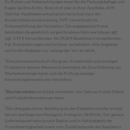
Zu Risiken und Nebenwirkungen lesen Sie die Packungsbeilage und
fragen Sie Ihre Ärztin, Ihren Arzt oder in Ihrer Apotheke. AVP:
Üblicher Apothekenverkaufspreis berechnet nach der
Arzneimittelpreisverordnung. UVP: Unverbindliche
Preisempfehlung des Herstellers. Die angegebenen Preise
beinhalten die gesetzlich vorgeschriebene Mehrwertsteuer, ggf.
zzgl. 3,95 € Versandkosten. Ab 29,00 € Bestell­wert versand­kosten­
frei. Preisänderungen und Irrtümer vorbehalten. Alle Angebote
und Gratis-Beigaben nur solange der Vorrat reicht.
1
Eine pharmazeutische Prüfung der Arzneimittel und sonstigen
Produkte in deinem Warenkorb beinhaltet die Durchführung von
Wechselwirkungschecks und die Prüfung etwaiger
Anwendungshinweise des Herstellers.
2
Biozidprodukte
vorsichtig verwenden. Vor Gebrauch stets Etikett
und Produktinformationen lesen.
3
Die Übergabe deiner Bestellung an den Paketdienstleister erfolgt
bei uns werktags von Montag bis Freitag bis 18:00 Uhr. Der genaue
Lieferzeitpunkt kann je nach Region und in Abhängigkeit der
Produktverfügbarkeit sowie vom Zustellzeitpunkt des Spediteurs