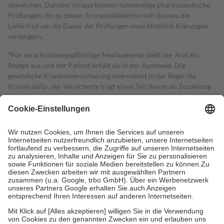
abweichen. Darüber hinaus können notwendige pharmazeutische
Prüfungen, die zu deiner Arzneimittelsicherheit dienen, die
Lieferfrist um die Dauer der Prüfungen einschließlich Klärungen
verlängern.
4
Für verschreibungspflichtige Medikamente stellt der Arzt ein
Rezept aus und der Patient erhält sie in der Apotheke. Die
gesetzliche Krankenversicherung übernimmt in der Regel die
Kosten dafür, der Versicherte trägt einen Teil davon als Zuzahlung
mit.
Grundsätzlich leisten Mitglieder Zuzahlungen in Höhe von zehn
Prozent des Abgabepreises,
mindestens
jedoch
fünf Euro
und
höchstens zehn Euro.
Es sind jedoch nie mehr als die tatsächlichen
Kosten der Leistung zu entrichten.
Diese Regeln gelten grundsätzlich auch für Online-Apotheken.
Bei Heilmitteln und häuslicher Krankenpflege beträgt die
Zuzahlung zehn Prozent der Kosten sowie zehn Euro je
Verordnung.
Um das Engagement der Versicherten für ihre eigene Gesundheit zu
stärken und die besondere Stellung der Familie zu unterstützen,
fallen
keine Zuzahlungen
an bei:
• Kindern und Jugendlichen bis zum vollendeten 18. Lebensjahr