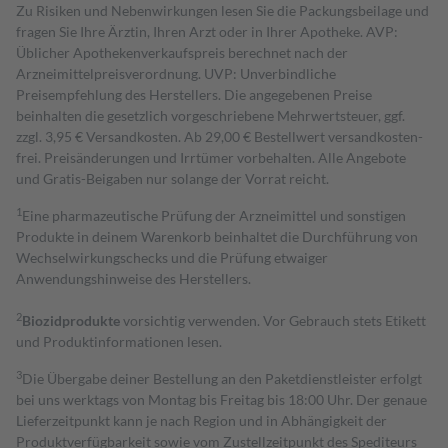
Zu Risiken und Nebenwirkungen lesen Sie die Packungsbeilage und
fragen Sie Ihre Ärztin, Ihren Arzt oder in Ihrer Apotheke. AVP:
Üblicher Apothekenverkaufspreis berechnet nach der
Arzneimittelpreisverordnung. UVP: Unverbindliche
Preisempfehlung des Herstellers. Die angegebenen Preise
beinhalten die gesetzlich vorgeschriebene Mehrwertsteuer, ggf.
zzgl. 3,95 € Versandkosten. Ab 29,00 € Bestell­wert versand­kosten­
frei. Preisänderungen und Irrtümer vorbehalten. Alle Angebote
und Gratis-Beigaben nur solange der Vorrat reicht.
1
Eine pharmazeutische Prüfung der Arzneimittel und sonstigen
Produkte in deinem Warenkorb beinhaltet die Durchführung von
Wechselwirkungschecks und die Prüfung etwaiger
Anwendungshinweise des Herstellers.
2
Biozidprodukte
vorsichtig verwenden. Vor Gebrauch stets Etikett
und Produktinformationen lesen.
3
Die Übergabe deiner Bestellung an den Paketdienstleister erfolgt
bei uns werktags von Montag bis Freitag bis 18:00 Uhr. Der genaue
Lieferzeitpunkt kann je nach Region und in Abhängigkeit der
Produktverfügbarkeit sowie vom Zustellzeitpunkt des Spediteurs