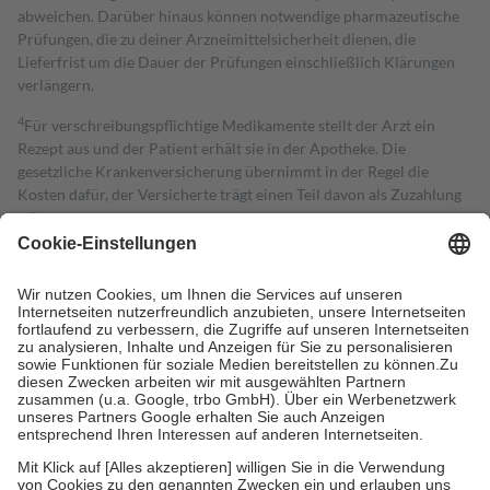
abweichen. Darüber hinaus können notwendige pharmazeutische
Prüfungen, die zu deiner Arzneimittelsicherheit dienen, die
Lieferfrist um die Dauer der Prüfungen einschließlich Klärungen
verlängern.
4
Für verschreibungspflichtige Medikamente stellt der Arzt ein
Rezept aus und der Patient erhält sie in der Apotheke. Die
gesetzliche Krankenversicherung übernimmt in der Regel die
Kosten dafür, der Versicherte trägt einen Teil davon als Zuzahlung
mit.
Grundsätzlich leisten Mitglieder Zuzahlungen in Höhe von zehn
Prozent des Abgabepreises,
mindestens
jedoch
fünf Euro
und
höchstens zehn Euro.
Es sind jedoch nie mehr als die tatsächlichen
Kosten der Leistung zu entrichten.
Diese Regeln gelten grundsätzlich auch für Online-Apotheken.
Bei Heilmitteln und häuslicher Krankenpflege beträgt die
Zuzahlung zehn Prozent der Kosten sowie zehn Euro je
Verordnung.
Um das Engagement der Versicherten für ihre eigene Gesundheit zu
stärken und die besondere Stellung der Familie zu unterstützen,
fallen
keine Zuzahlungen
an bei: