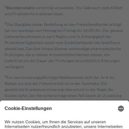
2
Biozidprodukte
vorsichtig verwenden. Vor Gebrauch stets Etikett
und Produktinformationen lesen.
3
Die Übergabe deiner Bestellung an den Paketdienstleister erfolgt
bei uns werktags von Montag bis Freitag bis 18:00 Uhr. Der genaue
Lieferzeitpunkt kann je nach Region und in Abhängigkeit der
Produktverfügbarkeit sowie vom Zustellzeitpunkt des Spediteurs
abweichen. Darüber hinaus können notwendige pharmazeutische
Prüfungen, die zu deiner Arzneimittelsicherheit dienen, die
Lieferfrist um die Dauer der Prüfungen einschließlich Klärungen
verlängern.
4
Für verschreibungspflichtige Medikamente stellt der Arzt ein
Rezept aus und der Patient erhält sie in der Apotheke. Die
gesetzliche Krankenversicherung übernimmt in der Regel die
Kosten dafür, der Versicherte trägt einen Teil davon als Zuzahlung
mit.
Grundsätzlich leisten Mitglieder Zuzahlungen in Höhe von zehn
Prozent des Abgabepreises,
mindestens
jedoch
fünf Euro
und
höchstens zehn Euro.
Es sind jedoch nie mehr als die tatsächlichen
Kosten der Leistung zu entrichten.