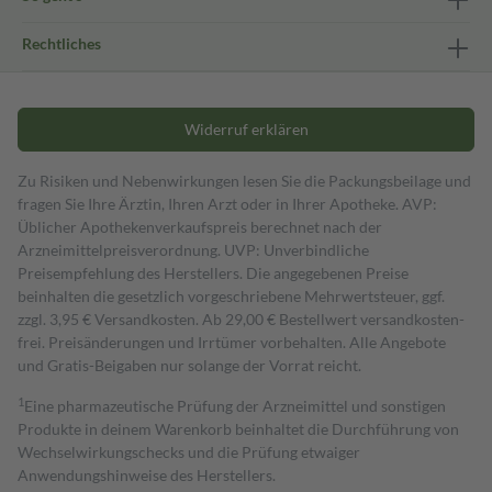
Rechtliches
Widerruf erklären
Zu Risiken und Nebenwirkungen lesen Sie die Packungsbeilage und
fragen Sie Ihre Ärztin, Ihren Arzt oder in Ihrer Apotheke. AVP:
Üblicher Apothekenverkaufspreis berechnet nach der
Arzneimittelpreisverordnung. UVP: Unverbindliche
Preisempfehlung des Herstellers. Die angegebenen Preise
beinhalten die gesetzlich vorgeschriebene Mehrwertsteuer, ggf.
zzgl. 3,95 € Versandkosten. Ab 29,00 € Bestell­wert versand­kosten­
frei. Preisänderungen und Irrtümer vorbehalten. Alle Angebote
und Gratis-Beigaben nur solange der Vorrat reicht.
1
Eine pharmazeutische Prüfung der Arzneimittel und sonstigen
Produkte in deinem Warenkorb beinhaltet die Durchführung von
Wechselwirkungschecks und die Prüfung etwaiger
Anwendungshinweise des Herstellers.