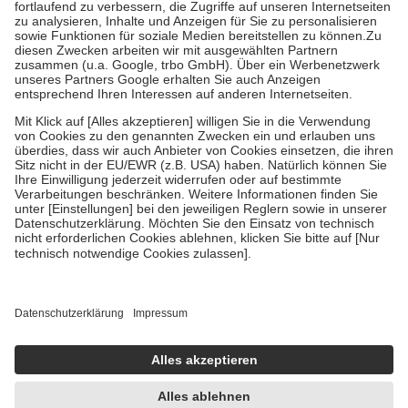
Diese Regeln gelten grundsätzlich auch für Online-Apotheken.
Bei Heilmitteln und häuslicher Krankenpflege beträgt die
Zuzahlung zehn Prozent der Kosten sowie zehn Euro je
Verordnung.
Um das Engagement der Versicherten für ihre eigene Gesundheit zu
stärken und die besondere Stellung der Familie zu unterstützen,
fallen
keine Zuzahlungen
an bei:
• Kindern und Jugendlichen bis zum vollendeten 18. Lebensjahr
mit Ausnahme der Fahrkosten
• Untersuchungen zur Vorsorge und Früherkennung, die von der
GKV getragen werden
• empfohlenen Schutzimpfungen
• Harn- und Blutteststreifen
Wir nutzen Trusted Shops als unabhängigen Dienstleister für die
Einholung von Bewertungen. Trusted Shops hat Maßnahmen
getroffen, um sicherzustellen, dass es sich um echte Bewertungen
handelt. Mehr Informationen findest du hier:
https://help.etrusted.com/hc/de/articles/4419944605341
Einige Bilder und Inhalte wurden unter Zuhilfenahme künstlicher
Intelligenz erstellt.