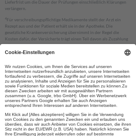
Lieferfrist um die Dauer der Prüfungen einschließlich Klärungen
verlängern.
4
Für verschreibungspflichtige Medikamente stellt der Arzt ein
Rezept aus und der Patient erhält sie in der Apotheke. Die
gesetzliche Krankenversicherung übernimmt in der Regel die
Kosten dafür, der Versicherte trägt einen Teil davon als Zuzahlung
mit.
Grundsätzlich leisten Mitglieder Zuzahlungen in Höhe von zehn
Prozent des Abgabepreises,
mindestens
jedoch
fünf Euro
und
höchstens zehn Euro.
Es sind jedoch nie mehr als die tatsächlichen
Kosten der Leistung zu entrichten.
Diese Regeln gelten grundsätzlich auch für Online-Apotheken.
Bei Heilmitteln und häuslicher Krankenpflege beträgt die
Zuzahlung zehn Prozent der Kosten sowie zehn Euro je
Verordnung.
Um das Engagement der Versicherten für ihre eigene Gesundheit zu
stärken und die besondere Stellung der Familie zu unterstützen,
fallen
keine Zuzahlungen
an bei:
• Kindern und Jugendlichen bis zum vollendeten 18. Lebensjahr
mit Ausnahme der Fahrkosten
• Untersuchungen zur Vorsorge und Früherkennung, die von der