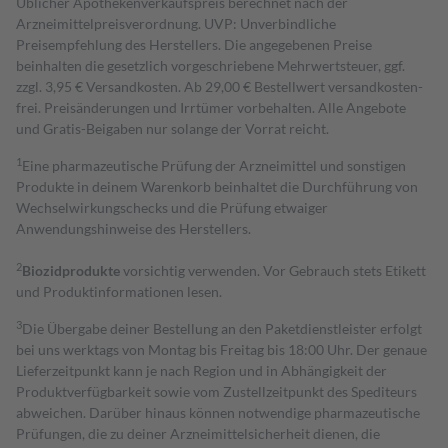
Üblicher Apothekenverkaufspreis berechnet nach der
Arzneimittelpreisverordnung. UVP: Unverbindliche
Preisempfehlung des Herstellers. Die angegebenen Preise
beinhalten die gesetzlich vorgeschriebene Mehrwertsteuer, ggf.
zzgl. 3,95 € Versandkosten. Ab 29,00 € Bestell­wert versand­kosten­
frei. Preisänderungen und Irrtümer vorbehalten. Alle Angebote
und Gratis-Beigaben nur solange der Vorrat reicht.
1
Eine pharmazeutische Prüfung der Arzneimittel und sonstigen
Produkte in deinem Warenkorb beinhaltet die Durchführung von
Wechselwirkungschecks und die Prüfung etwaiger
Anwendungshinweise des Herstellers.
2
Biozidprodukte
vorsichtig verwenden. Vor Gebrauch stets Etikett
und Produktinformationen lesen.
3
Die Übergabe deiner Bestellung an den Paketdienstleister erfolgt
bei uns werktags von Montag bis Freitag bis 18:00 Uhr. Der genaue
Lieferzeitpunkt kann je nach Region und in Abhängigkeit der
Produktverfügbarkeit sowie vom Zustellzeitpunkt des Spediteurs
abweichen. Darüber hinaus können notwendige pharmazeutische
Prüfungen, die zu deiner Arzneimittelsicherheit dienen, die