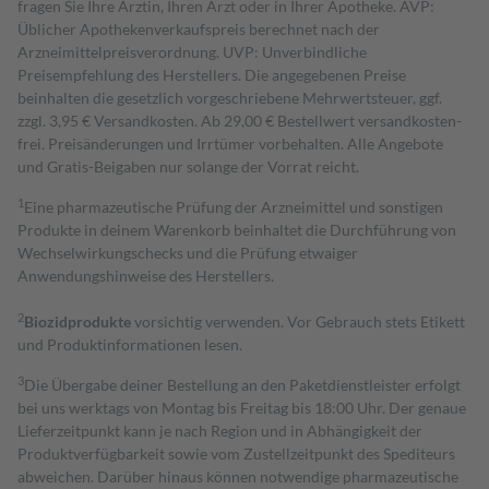
fragen Sie Ihre Ärztin, Ihren Arzt oder in Ihrer Apotheke. AVP:
Üblicher Apothekenverkaufspreis berechnet nach der
Arzneimittelpreisverordnung. UVP: Unverbindliche
Preisempfehlung des Herstellers. Die angegebenen Preise
beinhalten die gesetzlich vorgeschriebene Mehrwertsteuer, ggf.
zzgl. 3,95 € Versandkosten. Ab 29,00 € Bestell­wert versand­kosten­
frei. Preisänderungen und Irrtümer vorbehalten. Alle Angebote
und Gratis-Beigaben nur solange der Vorrat reicht.
1
Eine pharmazeutische Prüfung der Arzneimittel und sonstigen
Produkte in deinem Warenkorb beinhaltet die Durchführung von
Wechselwirkungschecks und die Prüfung etwaiger
Anwendungshinweise des Herstellers.
2
Biozidprodukte
vorsichtig verwenden. Vor Gebrauch stets Etikett
und Produktinformationen lesen.
3
Die Übergabe deiner Bestellung an den Paketdienstleister erfolgt
bei uns werktags von Montag bis Freitag bis 18:00 Uhr. Der genaue
Lieferzeitpunkt kann je nach Region und in Abhängigkeit der
Produktverfügbarkeit sowie vom Zustellzeitpunkt des Spediteurs
abweichen. Darüber hinaus können notwendige pharmazeutische