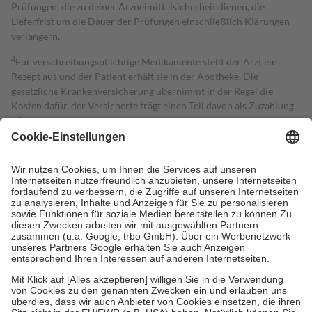
Prüfungen, die zu deiner Arzneimittelsicherheit dienen, die
Lieferfrist um die Dauer der Prüfungen einschließlich Klärungen
verlängern.
4
Für verschreibungspflichtige Medikamente stellt der Arzt ein
Rezept aus und der Patient erhält sie in der Apotheke. Die
gesetzliche Krankenversicherung übernimmt in der Regel die
Kosten dafür, der Versicherte trägt einen Teil davon als Zuzahlung
mit.
Grundsätzlich leisten Mitglieder Zuzahlungen in Höhe von zehn
Prozent des Abgabepreises,
mindestens
jedoch
fünf Euro
und
höchstens zehn Euro.
Es sind jedoch nie mehr als die tatsächlichen
Kosten der Leistung zu entrichten.
Diese Regeln gelten grundsätzlich auch für Online-Apotheken.
Bei Heilmitteln und häuslicher Krankenpflege beträgt die
Zuzahlung zehn Prozent der Kosten sowie zehn Euro je
Verordnung.
Um das Engagement der Versicherten für ihre eigene Gesundheit zu
stärken und die besondere Stellung der Familie zu unterstützen,
fallen
keine Zuzahlungen
an bei:
• Kindern und Jugendlichen bis zum vollendeten 18. Lebensjahr
mit Ausnahme der Fahrkosten