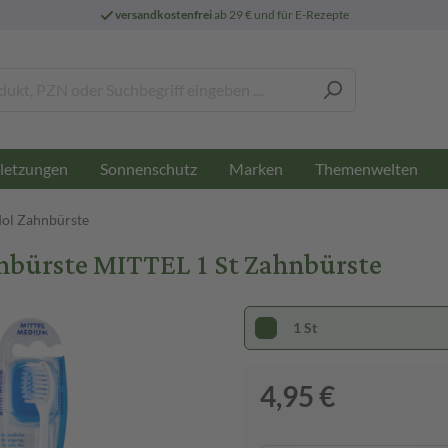
versandkostenfrei
ab 29 € und für E-Rezepte
letzungen
Sonnenschutz
Marken
Themenwelten
ol Zahnbürste
ürste MITTEL 1 St Zahnbürste
1 St
4,95 €