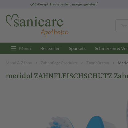
3
E-Rezept:
Heute bestellt,
morgen geliefert
Menü
Bestseller
Sparsets
Schmerzen & Ver
Mund & Zähne
Zahnpflege Produkte
Zahnbürsten
Merid
meridol ZAHNFLEISCHSCHUTZ Zahnb