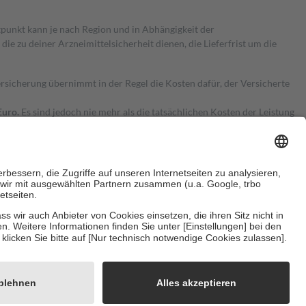
itpunkt kann je nach Region und in Abhängigkeit der
 zu deiner Arzneimittelsicherheit dienen, die Lieferfrist um die
ersicherung übernimmt in der Regel die Kosten dafür, der Versicherte
Euro.
Es sind jedoch nie mehr als die tatsächlichen Kosten der Leistung
e Zuzahlungen
an bei:
herzustellen, dass es sich um echte Bewertungen handelt. Mehr