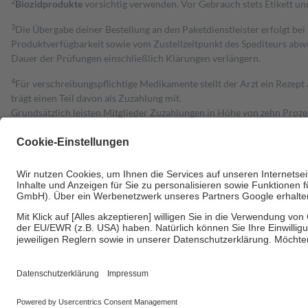
2
Biozidprodukte
vorsichtig verwenden. Vor Gebrauch stets Etikett u
3
Die Übergabe deiner Bestellung an den Paketdienstleister erfolgt bei
Produktverfügbarkeit sowie vom Zustellzeitpunkt des Spediteurs abwe
Dauer der Prüfungen einschließlich Klärungen verlängern.
4
Für verschreibungspflichtige Medikamente stellt der Arzt ein Rezept 
trägt einen Teil davon als Zuzahlung mit.
Grundsätzlich leisten Mitglieder Zuzahlungen in Höhe von zehn Proz
zu entrichten.
Diese Regeln gelten grundsätzlich auch für Online-Apotheken.
Bei Heilmitteln und häuslicher Krankenpflege beträgt die Zuzahlung 
Um das Engagement der Versicherten für ihre eigene Gesundheit zu stä
• Kindern und Jugendlichen bis zum vollendeten 18. Lebensjahr mit
• Untersuchungen zur Vorsorge und Früherkennung, die von der GKV
• empfohlenen Schutzimpfungen
• Harn- und Blutteststreifen
Wir nutzen Trusted Shops als unabhängigen Dienstleister für die Ein
Informationen findest du hier: https://help.etrusted.com/hc/de/arti
Einige Bilder und Inhalte wurden unter Zuhilfenahme künstlicher Intell