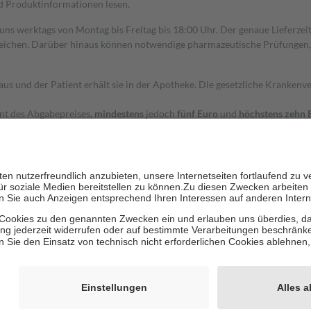
nd Produktinformationen lesen.
 uns werktags von Montag bis Freitag bis 18:00 Uhr. Der genaue Lieferze
ichen. Darüber hinaus können notwendige pharmazeutische Prüfungen, die
aus und der Patient erhält sie in der Apotheke. Die gesetzliche Krankenv
ent des Abgabepreises,
mindestens
jedoch
fünf Euro
und
höchstens zehn 
zehn Prozent der Kosten sowie zehn Euro je Verordnung.
rken und die besondere Stellung der Familie zu unterstützen, fallen
kein
 Ausnahme der Fahrkosten
 getragen werden
holung von Bewertungen. Trusted Shops hat Maßnahmen getroffen, um sic
cles/4419944605341
igenz erstellt.