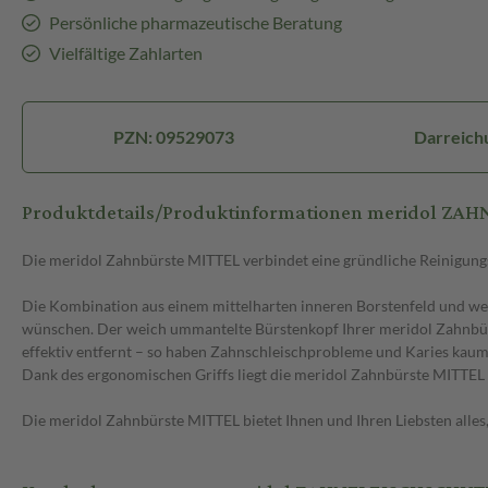
Persönliche pharmazeutische Beratung
Vielfältige Zahlarten
PZN: 09529073
Darreich
Produktdetails/Produktinformationen meridol ZA
Die meridol Zahnbürste MITTEL verbindet eine gründliche Reinigungs
Die Kombination aus einem mittelharten inneren Borstenfeld und wei
wünschen. Der weich ummantelte Bürstenkopf Ihrer meridol Zahnbürs
effektiv entfernt – so haben Zahnschleischprobleme und Karies kaum
Dank des ergonomischen Griffs liegt die meridol Zahnbürste MITTEL ä
Die meridol Zahnbürste MITTEL bietet Ihnen und Ihren Liebsten alles