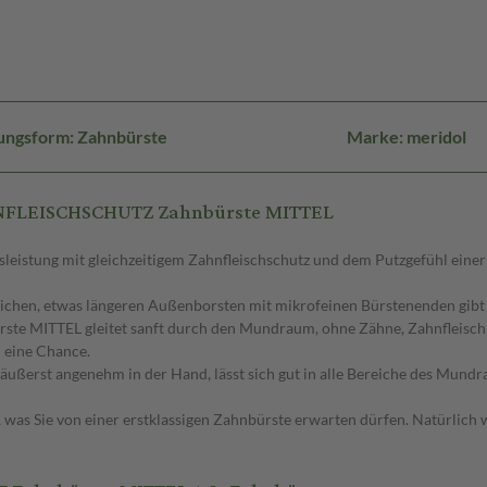
ungsform: Zahnbürste
Marke: meridol
HNFLEISCHSCHUTZ Zahnbürste MITTEL
leistung mit gleichzeitigem Zahnfleischschutz und dem Putzgefühl einer
chen, etwas längeren Außenborsten mit mikrofeinen Bürstenenden gibt Ih
te MITTEL gleitet sanft durch den Mundraum, ohne Zähne, Zahnfleisch 
 eine Chance.
ußerst angenehm in der Hand, lässt sich gut in alle Bereiche des Mundra
, was Sie von einer erstklassigen Zahnbürste erwarten dürfen. Natürlich