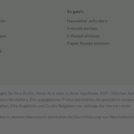
e
So geht's
nto
Newsletter anfordern
Freunde werben
gen
E-Rezept einlösen
Papier Rezept einlösen
g
gen Sie Ihre Ärztin, Ihren Arzt oder in Ihrer Apotheke. AVP: Üblicher A
s Herstellers. Die angegebenen Preise beinhalten die gesetzlich vorgesc
alten. Alle Angebote und Gratis-Beigaben nur solange der Vorrat reicht.
dukte in deinem Warenkorb beinhaltet die Durchführung von Wechselwir