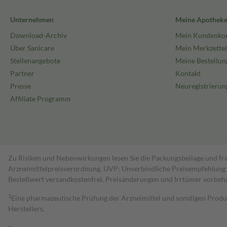
Unternehmen
Meine Apothek
Download-Archiv
Mein Kundenko
Über Sanicare
Mein Merkzettel
Stellenangebote
Meine Bestellun
Partner
Kontakt
Presse
Neuregistrierun
Affiliate Programm
Zu Risiken und Nebenwirkungen lesen Sie die Packungsbeilage und fra
Arzneimittelpreisverordnung. UVP: Unverbindliche Preisempfehlung de
Bestell­wert versand­kosten­frei. Preisänderungen und Irrtümer vorbeh
1
Eine pharmazeutische Prüfung der Arzneimittel und sonstigen Pro
Herstellers.