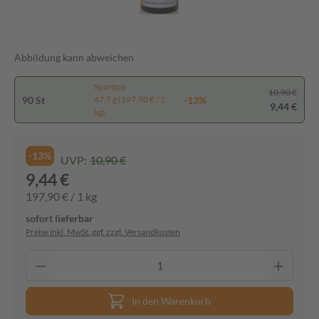
Abbildung kann abweichen
Spartipp
10,90 €
90 St
-13%
47,7 g (197,90 € / 1
9,44 €
kg)
-13%
UVP:
10,90 €
9,44 €
197,90 € / 1 kg
sofort lieferbar
Preise inkl. MwSt. ggf. zzgl. Versandkosten
In den Warenkorb