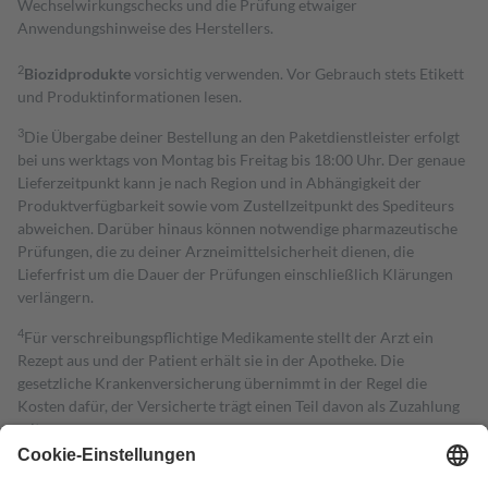
Wechselwirkungschecks und die Prüfung etwaiger
Anwendungshinweise des Herstellers.
2
Biozidprodukte
vorsichtig verwenden. Vor Gebrauch stets Etikett
und Produktinformationen lesen.
3
Die Übergabe deiner Bestellung an den Paketdienstleister erfolgt
bei uns werktags von Montag bis Freitag bis 18:00 Uhr. Der genaue
Lieferzeitpunkt kann je nach Region und in Abhängigkeit der
Produktverfügbarkeit sowie vom Zustellzeitpunkt des Spediteurs
abweichen. Darüber hinaus können notwendige pharmazeutische
Prüfungen, die zu deiner Arzneimittelsicherheit dienen, die
Lieferfrist um die Dauer der Prüfungen einschließlich Klärungen
verlängern.
4
Für verschreibungspflichtige Medikamente stellt der Arzt ein
Rezept aus und der Patient erhält sie in der Apotheke. Die
gesetzliche Krankenversicherung übernimmt in der Regel die
Kosten dafür, der Versicherte trägt einen Teil davon als Zuzahlung
mit.
Grundsätzlich leisten Mitglieder Zuzahlungen in Höhe von zehn
Prozent des Abgabepreises,
mindestens
jedoch
fünf Euro
und