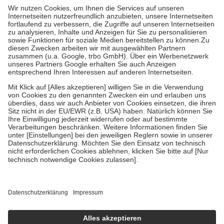
höchstens zehn Euro.
Es sind jedoch nie mehr als die tatsächlichen
Kosten der Leistung zu entrichten.
Diese Regeln gelten grundsätzlich auch für Online-Apotheken.
Bei Heilmitteln und häuslicher Krankenpflege beträgt die
Zuzahlung zehn Prozent der Kosten sowie zehn Euro je
Verordnung.
Um das Engagement der Versicherten für ihre eigene Gesundheit zu
stärken und die besondere Stellung der Familie zu unterstützen,
fallen
keine Zuzahlungen
an bei:
• Kindern und Jugendlichen bis zum vollendeten 18. Lebensjahr
mit Ausnahme der Fahrkosten
• Untersuchungen zur Vorsorge und Früherkennung, die von der
GKV getragen werden
• empfohlenen Schutzimpfungen
• Harn- und Blutteststreifen
Wir nutzen Trusted Shops als unabhängigen Dienstleister für die
Einholung von Bewertungen. Trusted Shops hat Maßnahmen
getroffen, um sicherzustellen, dass es sich um echte Bewertungen
handelt. Mehr Informationen findest du hier:
https://help.etrusted.com/hc/de/articles/4419944605341