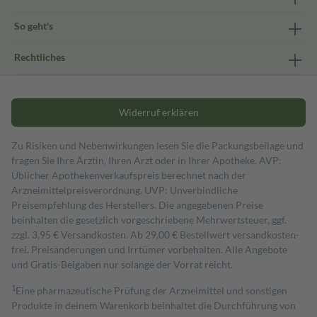
So geht's
Rechtliches
Widerruf erklären
Zu Risiken und Nebenwirkungen lesen Sie die Packungsbeilage und
fragen Sie Ihre Ärztin, Ihren Arzt oder in Ihrer Apotheke. AVP:
Üblicher Apothekenverkaufspreis berechnet nach der
Arzneimittelpreisverordnung. UVP: Unverbindliche
Preisempfehlung des Herstellers. Die angegebenen Preise
beinhalten die gesetzlich vorgeschriebene Mehrwertsteuer, ggf.
zzgl. 3,95 € Versandkosten. Ab 29,00 € Bestell­wert versand­kosten­
frei. Preisänderungen und Irrtümer vorbehalten. Alle Angebote
und Gratis-Beigaben nur solange der Vorrat reicht.
1
Eine pharmazeutische Prüfung der Arzneimittel und sonstigen
Produkte in deinem Warenkorb beinhaltet die Durchführung von