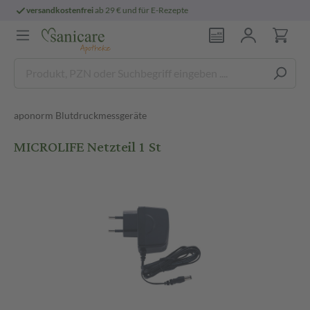
epte
persönliche
pharmazeutische Beratu
aponorm Blutdruckmessgeräte
MICROLIFE Netzteil 1 St