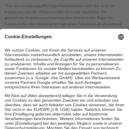
4
Für verschreibungspflichtige Medikamente stellt der Arzt ein
Rezept aus und der Patient erhält sie in der Apotheke. Die
gesetzliche Krankenversicherung übernimmt in der Regel die
Kosten dafür, der Versicherte trägt einen Teil davon als Zuzahlung
mit.
Grundsätzlich leisten Mitglieder Zuzahlungen in Höhe von zehn
Prozent des Abgabepreises,
mindestens
jedoch
fünf Euro
und
höchstens zehn Euro.
Es sind jedoch nie mehr als die tatsächlichen
Kosten der Leistung zu entrichten.
Diese Regeln gelten grundsätzlich auch für Online-Apotheken.
Bei Heilmitteln und häuslicher Krankenpflege beträgt die
Zuzahlung zehn Prozent der Kosten sowie zehn Euro je
Verordnung.
Um das Engagement der Versicherten für ihre eigene Gesundheit zu
stärken und die besondere Stellung der Familie zu unterstützen,
fallen
keine Zuzahlungen
an bei:
• Kindern und Jugendlichen bis zum vollendeten 18. Lebensjahr
mit Ausnahme der Fahrkosten
• Untersuchungen zur Vorsorge und Früherkennung, die von der
GKV getragen werden
• empfohlenen Schutzimpfungen