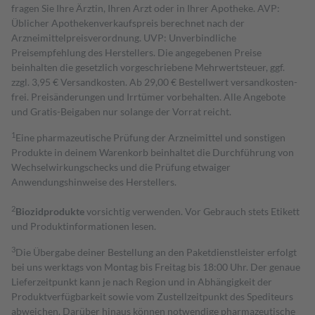
fragen Sie Ihre Ärztin, Ihren Arzt oder in Ihrer Apotheke. AVP:
Üblicher Apothekenverkaufspreis berechnet nach der
Arzneimittelpreisverordnung. UVP: Unverbindliche
Preisempfehlung des Herstellers. Die angegebenen Preise
beinhalten die gesetzlich vorgeschriebene Mehrwertsteuer, ggf.
zzgl. 3,95 € Versandkosten. Ab 29,00 € Bestell­wert versand­kosten­
frei. Preisänderungen und Irrtümer vorbehalten. Alle Angebote
und Gratis-Beigaben nur solange der Vorrat reicht.
1
Eine pharmazeutische Prüfung der Arzneimittel und sonstigen
Produkte in deinem Warenkorb beinhaltet die Durchführung von
Wechselwirkungschecks und die Prüfung etwaiger
Anwendungshinweise des Herstellers.
2
Biozidprodukte
vorsichtig verwenden. Vor Gebrauch stets Etikett
und Produktinformationen lesen.
3
Die Übergabe deiner Bestellung an den Paketdienstleister erfolgt
bei uns werktags von Montag bis Freitag bis 18:00 Uhr. Der genaue
Lieferzeitpunkt kann je nach Region und in Abhängigkeit der
Produktverfügbarkeit sowie vom Zustellzeitpunkt des Spediteurs
abweichen. Darüber hinaus können notwendige pharmazeutische