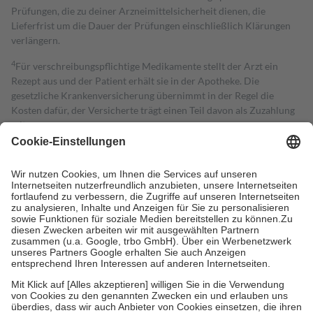
Prüfungen, die zu deiner Arzneimittelsicherheit dienen, die
Lieferfrist um die Dauer der Prüfungen einschließlich Klärungen
verlängern.
4
Für verschreibungspflichtige Medikamente stellt der Arzt ein
Rezept aus und der Patient erhält sie in der Apotheke. Die
gesetzliche Krankenversicherung übernimmt in der Regel die
Kosten dafür, der Versicherte trägt einen Teil davon als Zuzahlung
mit.
Grundsätzlich leisten Mitglieder Zuzahlungen in Höhe von zehn
Prozent des Abgabepreises,
mindestens
jedoch
fünf Euro
und
höchstens zehn Euro.
Es sind jedoch nie mehr als die tatsächlichen
Kosten der Leistung zu entrichten.
Diese Regeln gelten grundsätzlich auch für Online-Apotheken.
Bei Heilmitteln und häuslicher Krankenpflege beträgt die
Zuzahlung zehn Prozent der Kosten sowie zehn Euro je
Verordnung.
Um das Engagement der Versicherten für ihre eigene Gesundheit zu
stärken und die besondere Stellung der Familie zu unterstützen,
fallen
keine Zuzahlungen
an bei:
• Kindern und Jugendlichen bis zum vollendeten 18. Lebensjahr