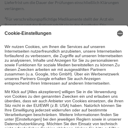
Lieferfrist um die Dauer der Prüfungen einschließlich Klärungen
verlängern.
4
Für verschreibungspflichtige Medikamente stellt der Arzt ein
Rezept aus und der Patient erhält sie in der Apotheke. Die
gesetzliche Krankenversicherung übernimmt in der Regel die
Kosten dafür, der Versicherte trägt einen Teil davon als Zuzahlung
mit.
Grundsätzlich leisten Mitglieder Zuzahlungen in Höhe von zehn
Prozent des Abgabepreises,
mindestens
jedoch
fünf Euro
und
höchstens zehn Euro.
Es sind jedoch nie mehr als die tatsächlichen
Kosten der Leistung zu entrichten.
Diese Regeln gelten grundsätzlich auch für Online-Apotheken.
Bei Heilmitteln und häuslicher Krankenpflege beträgt die
Zuzahlung zehn Prozent der Kosten sowie zehn Euro je
Verordnung.
Um das Engagement der Versicherten für ihre eigene Gesundheit zu
stärken und die besondere Stellung der Familie zu unterstützen,
fallen
keine Zuzahlungen
an bei:
• Kindern und Jugendlichen bis zum vollendeten 18. Lebensjahr
mit Ausnahme der Fahrkosten
• Untersuchungen zur Vorsorge und Früherkennung, die von der