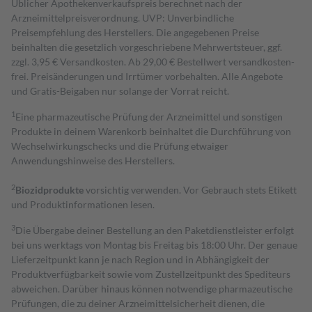
Üblicher Apothekenverkaufspreis berechnet nach der
Arzneimittelpreisverordnung. UVP: Unverbindliche
Preisempfehlung des Herstellers. Die angegebenen Preise
beinhalten die gesetzlich vorgeschriebene Mehrwertsteuer, ggf.
zzgl. 3,95 € Versandkosten. Ab 29,00 € Bestell­wert versand­kosten­
frei. Preisänderungen und Irrtümer vorbehalten. Alle Angebote
und Gratis-Beigaben nur solange der Vorrat reicht.
1
Eine pharmazeutische Prüfung der Arzneimittel und sonstigen
Produkte in deinem Warenkorb beinhaltet die Durchführung von
Wechselwirkungschecks und die Prüfung etwaiger
Anwendungshinweise des Herstellers.
2
Biozidprodukte
vorsichtig verwenden. Vor Gebrauch stets Etikett
und Produktinformationen lesen.
3
Die Übergabe deiner Bestellung an den Paketdienstleister erfolgt
bei uns werktags von Montag bis Freitag bis 18:00 Uhr. Der genaue
Lieferzeitpunkt kann je nach Region und in Abhängigkeit der
Produktverfügbarkeit sowie vom Zustellzeitpunkt des Spediteurs
abweichen. Darüber hinaus können notwendige pharmazeutische
Prüfungen, die zu deiner Arzneimittelsicherheit dienen, die