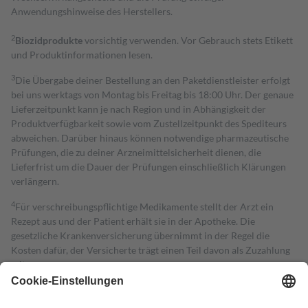
Anwendungshinweise des Herstellers.
2
Biozidprodukte
vorsichtig verwenden. Vor Gebrauch stets Etikett
und Produktinformationen lesen.
3
Die Übergabe deiner Bestellung an den Paketdienstleister erfolgt
bei uns werktags von Montag bis Freitag bis 18:00 Uhr. Der genaue
Lieferzeitpunkt kann je nach Region und in Abhängigkeit der
Produktverfügbarkeit sowie vom Zustellzeitpunkt des Spediteurs
abweichen. Darüber hinaus können notwendige pharmazeutische
Prüfungen, die zu deiner Arzneimittelsicherheit dienen, die
Lieferfrist um die Dauer der Prüfungen einschließlich Klärungen
verlängern.
4
Für verschreibungspflichtige Medikamente stellt der Arzt ein
Rezept aus und der Patient erhält sie in der Apotheke. Die
gesetzliche Krankenversicherung übernimmt in der Regel die
Kosten dafür, der Versicherte trägt einen Teil davon als Zuzahlung
mit.
Grundsätzlich leisten Mitglieder Zuzahlungen in Höhe von zehn
Prozent des Abgabepreises,
mindestens
jedoch
fünf Euro
und
höchstens zehn Euro.
Es sind jedoch nie mehr als die tatsächlichen