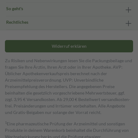
So geht's
Rechtliches
Widerruf erklären
Zu Risiken und Nebenwirkungen lesen Sie die Packungsbeilage und
fragen Sie Ihre Ärztin, Ihren Arzt oder in Ihrer Apotheke. AVP:
Üblicher Apothekenverkaufspreis berechnet nach der
Arzneimittelpreisverordnung. UVP: Unverbindliche
Preisempfehlung des Herstellers. Die angegebenen Preise
beinhalten die gesetzlich vorgeschriebene Mehrwertsteuer, ggf.
zzgl. 3,95 € Versandkosten. Ab 29,00 € Bestell­wert versand­kosten­
frei. Preisänderungen und Irrtümer vorbehalten. Alle Angebote
und Gratis-Beigaben nur solange der Vorrat reicht.
1
Eine pharmazeutische Prüfung der Arzneimittel und sonstigen
Produkte in deinem Warenkorb beinhaltet die Durchführung von
Wechselwirkungschecks und die Prüfung etwaiger