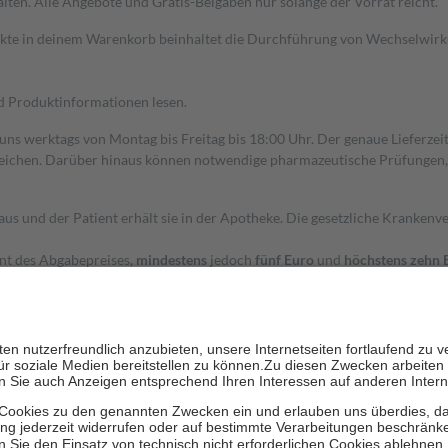
alten. Alle Angebote und Gratis-Beigaben nur solange der Vorrat reicht.
dukte in deinem Warenkorb beinhaltet die Durchführung von Wechselwir
nd Produktinformationen lesen.
 uns werktags von Montag bis Freitag bis 18:00 Uhr. Der genaue Lieferze
ichen. Darüber hinaus können notwendige pharmazeutische Prüfungen, die
aus und der Patient erhält sie in der Apotheke. Die gesetzliche Krankenv
ent des Abgabepreises,
mindestens
jedoch
fünf Euro
und
höchstens zehn 
zehn Prozent der Kosten sowie zehn Euro je Verordnung.
rken und die besondere Stellung der Familie zu unterstützen, fallen
kein
 Ausnahme der Fahrkosten
 getragen werden