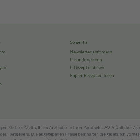
e
So geht's
nto
Newsletter anfordern
Freunde werben
gen
E-Rezept einlösen
Papier Rezept einlösen
g
gen Sie Ihre Ärztin, Ihren Arzt oder in Ihrer Apotheke. AVP: Üblicher A
s Herstellers. Die angegebenen Preise beinhalten die gesetzlich vorgesc