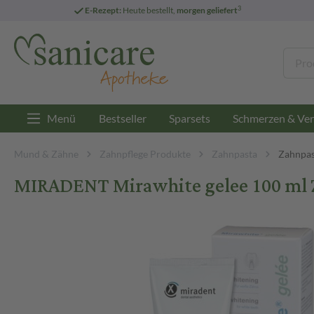
3
E-Rezept:
Heute bestellt,
morgen geliefert
Menü
Bestseller
Sparsets
Schmerzen & Ver
Mund & Zähne
Zahnpflege Produkte
Zahnpasta
Zahnpas
MIRADENT Mirawhite gelee 100 ml 