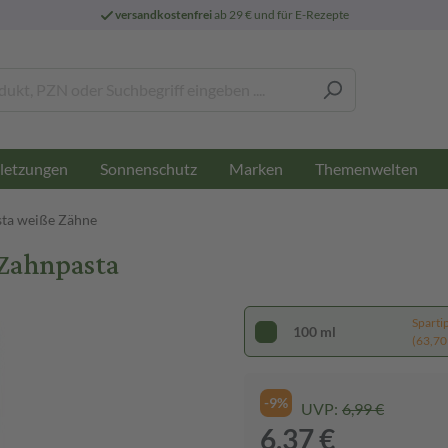
versandkostenfrei
ab 29 € und für E-Rezepte
letzungen
Sonnenschutz
Marken
Themenwelten
ta weiße Zähne
Zahnpasta
Sparti
100 ml
(63,70 €
-9%
UVP:
6,99 €
6,37 €