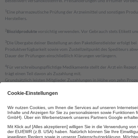
Bestell­wert versand­kosten­frei. Preisänderungen und Irrtümer vorbeh
1
Eine pharmazeutische Prüfung der Arzneimittel und sonstigen Pro
Herstellers.
2
Biozidprodukte
vorsichtig verwenden. Vor Gebrauch stets Etikett u
3
Die Übergabe deiner Bestellung an den Paketdienstleister erfolgt bei
Produktverfügbarkeit sowie vom Zustellzeitpunkt des Spediteurs abwe
Dauer der Prüfungen einschließlich Klärungen verlängern.
4
Für verschreibungspflichtige Medikamente stellt der Arzt ein Rezept 
trägt einen Teil davon als Zuzahlung mit.
Grundsätzlich leisten Mitglieder Zuzahlungen in Höhe von zehn Proz
zu entrichten.
Diese Regeln gelten grundsätzlich auch für Online-Apotheken.
Bei Heilmitteln und häuslicher Krankenpflege beträgt die Zuzahlung 
Um das Engagement der Versicherten für ihre eigene Gesundheit zu stä
• Kindern und Jugendlichen bis zum vollendeten 18. Lebensjahr mit
• Untersuchungen zur Vorsorge und Früherkennung, die von der GKV
• empfohlenen Schutzimpfungen
• Harn- und Blutteststreifen