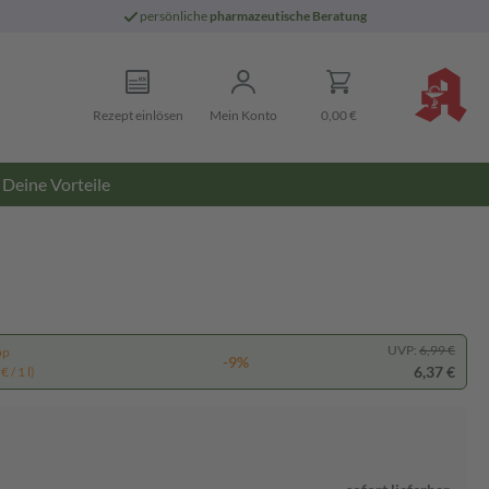
persönliche
pharmazeutische Beratung
Rezept einlösen
Mein Konto
0,00 €
Deine Vorteile
UVP:
6,99 €
pp
-9%
6,37 €
 / 1 l)