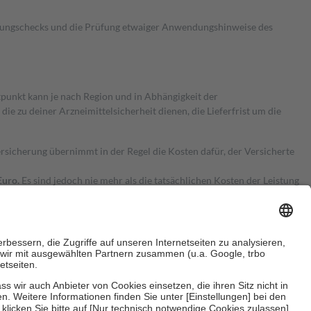
kungschecks und die Prüfung etwaiger Anwendungshinweise des
itpunkt kann je nach Region und in Abhängigkeit der
 zu deiner Arzneimittelsicherheit dienen, die Lieferfrist um die
ersicherung übernimmt in der Regel die Kosten dafür, der Versicherte
Euro.
Es sind jedoch nie mehr als die tatsächlichen Kosten der Leistung
e Zuzahlungen
an bei: