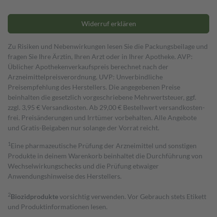
Widerruf erklären
Zu Risiken und Nebenwirkungen lesen Sie die Packungsbeilage und
fragen Sie Ihre Ärztin, Ihren Arzt oder in Ihrer Apotheke. AVP:
Üblicher Apothekenverkaufspreis berechnet nach der
Arzneimittelpreisverordnung. UVP: Unverbindliche
Preisempfehlung des Herstellers. Die angegebenen Preise
beinhalten die gesetzlich vorgeschriebene Mehrwertsteuer, ggf.
zzgl. 3,95 € Versandkosten. Ab 29,00 € Bestell­wert versand­kosten­
frei. Preisänderungen und Irrtümer vorbehalten. Alle Angebote
und Gratis-Beigaben nur solange der Vorrat reicht.
1
Eine pharmazeutische Prüfung der Arzneimittel und sonstigen
Produkte in deinem Warenkorb beinhaltet die Durchführung von
Wechselwirkungschecks und die Prüfung etwaiger
Anwendungshinweise des Herstellers.
2
Biozidprodukte
vorsichtig verwenden. Vor Gebrauch stets Etikett
und Produktinformationen lesen.