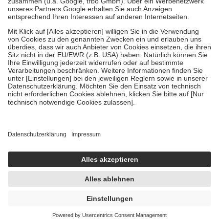
Verordnung.
Um das Engagement der Versicherten für ihre eigene Gesundheit zu
stärken und die besondere Stellung der Familie zu unterstützen,
fallen
keine Zuzahlungen
an bei:
• Kindern und Jugendlichen bis zum vollendeten 18. Lebensjahr
mit Ausnahme der Fahrkosten
• Untersuchungen zur Vorsorge und Früherkennung, die von der
GKV getragen werden
• empfohlenen Schutzimpfungen
• Harn- und Blutteststreifen
Wir nutzen Trusted Shops als unabhängigen Dienstleister für die
Einholung von Bewertungen. Trusted Shops hat Maßnahmen
getroffen, um sicherzustellen, dass es sich um echte Bewertungen
handelt. Mehr Informationen findest du hier:
https://help.etrusted.com/hc/de/articles/4419944605341
Einige Bilder und Inhalte wurden unter Zuhilfenahme künstlicher
Intelligenz erstellt.
UVP:
4,99 €
4,71 €