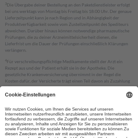
3
Die Übergabe deiner Bestellung an den Paketdienstleister erfolgt
bei uns werktags von Montag bis Freitag bis 18:00 Uhr. Der genaue
Lieferzeitpunkt kann je nach Region und in Abhängigkeit der
Produktverfügbarkeit sowie vom Zustellzeitpunkt des Spediteurs
abweichen. Darüber hinaus können notwendige pharmazeutische
Prüfungen, die zu deiner Arzneimittelsicherheit dienen, die
Lieferfrist um die Dauer der Prüfungen einschließlich Klärungen
verlängern.
4
Für verschreibungspflichtige Medikamente stellt der Arzt ein
Rezept aus und der Patient erhält sie in der Apotheke. Die
gesetzliche Krankenversicherung übernimmt in der Regel die
Kosten dafür, der Versicherte trägt einen Teil davon als Zuzahlung
mit.
Grundsätzlich leisten Mitglieder Zuzahlungen in Höhe von zehn
Prozent des Abgabepreises,
mindestens
jedoch
fünf Euro
und
höchstens zehn Euro.
Es sind jedoch nie mehr als die tatsächlichen
Kosten der Leistung zu entrichten.
Diese Regeln gelten grundsätzlich auch für Online-Apotheken.
Bei Heilmitteln und häuslicher Krankenpflege beträgt die
Zuzahlung zehn Prozent der Kosten sowie zehn Euro je