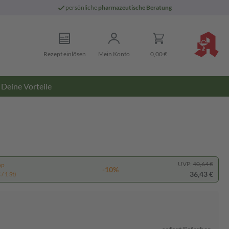
persönliche
pharmazeutische Beratung
Rezept einlösen
Mein Konto
0,00 €
Deine Vorteile
UVP:
40,64 €
pp
-10%
36,43 €
/ 1 St)