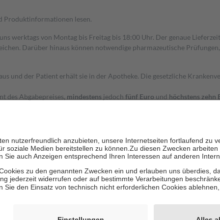
nd Produktinformationen lesen.
 uns werktags von Montag bis Freitag bis 18:00 Uhr. Der genaue Lieferze
ichen. Darüber hinaus können notwendige pharmazeutische Prüfungen, die
aus und der Patient erhält sie in der Apotheke. Die gesetzliche Krankenv
ent des Abgabepreises,
mindestens
jedoch
fünf Euro
und
höchstens zehn 
zehn Prozent der Kosten sowie zehn Euro je Verordnung.
rken und die besondere Stellung der Familie zu unterstützen, fallen
kein
 Ausnahme der Fahrkosten
 getragen werden
holung von Bewertungen. Trusted Shops hat Maßnahmen getroffen, um sic
cles/4419944605341