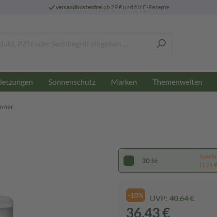
versandkostenfrei
ab 29 € und für E-Rezepte
letzungen
Sonnenschutz
Marken
Themenwelten
änner
Sparti
30 St
(1,21 € 
-10%
UVP:
40,64 €
36,43 €