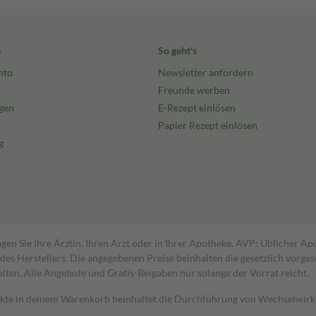
e
So geht's
nto
Newsletter anfordern
Freunde werben
gen
E-Rezept einlösen
Papier Rezept einlösen
g
gen Sie Ihre Ärztin, Ihren Arzt oder in Ihrer Apotheke. AVP: Üblicher A
s Herstellers. Die angegebenen Preise beinhalten die gesetzlich vorgesc
alten. Alle Angebote und Gratis-Beigaben nur solange der Vorrat reicht.
dukte in deinem Warenkorb beinhaltet die Durchführung von Wechselwir