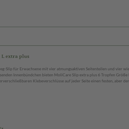
 L extra plus
nweg-Slip für Erwachsene mit vier atmungsaktiven Seitenteilen und vier w
nden Innenbündchen bieten MoliCare Slip extra plus 6 Tropfen Größe M,
erschließbaren Klebeverschlüsse auf jeder Seite einen festen, aber denn
St