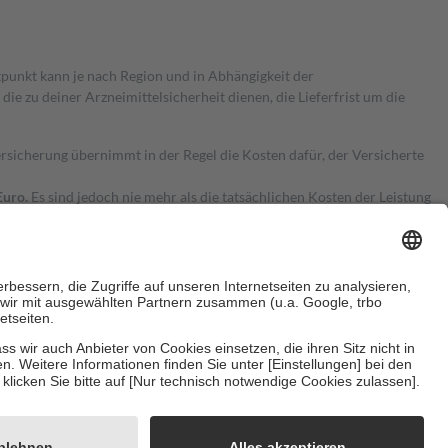
itpunkt kann je nach Region und in Abhängigkeit der
 zu deiner Arzneimittelsicherheit dienen, die Lieferfrist um die
ersicherung übernimmt in der Regel die Kosten dafür, der Versicherte
Euro.
Es sind jedoch nie mehr als die tatsächlichen Kosten der Leistung
e Zuzahlungen
an bei:
herzustellen, dass es sich um echte Bewertungen handelt. Mehr