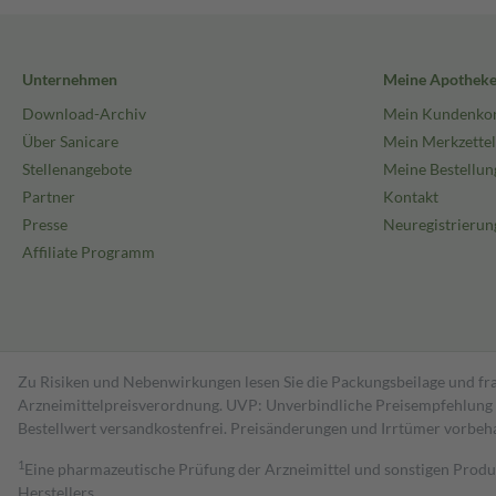
Unternehmen
Meine Apothek
Download-Archiv
Mein Kundenko
Über Sanicare
Mein Merkzettel
Stellenangebote
Meine Bestellun
Partner
Kontakt
Presse
Neuregistrierun
Affiliate Programm
Zu Risiken und Nebenwirkungen lesen Sie die Packungsbeilage und fra
Arzneimittelpreisverordnung. UVP: Unverbindliche Preisempfehlung de
Bestell­wert versand­kosten­frei. Preisänderungen und Irrtümer vorbeh
1
Eine pharmazeutische Prüfung der Arzneimittel und sonstigen Pro
Herstellers.