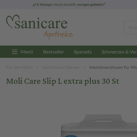
3
E-Rezept:
Heute bestellt,
morgen geliefert
Menü
Bestseller
Sparsets
Schmerzen & Ver
Für den Mann
Inkontinenz Männer
Inkontinenzhosen für M
Moli Care Slip L extra plus 30 St