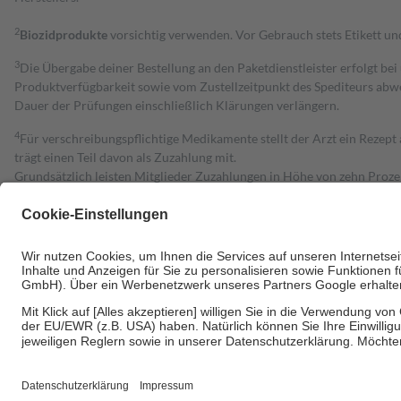
2
Biozidprodukte
vorsichtig verwenden. Vor Gebrauch stets Etikett u
3
Die Übergabe deiner Bestellung an den Paketdienstleister erfolgt bei
Produktverfügbarkeit sowie vom Zustellzeitpunkt des Spediteurs abwe
Dauer der Prüfungen einschließlich Klärungen verlängern.
4
Für verschreibungspflichtige Medikamente stellt der Arzt ein Rezept 
trägt einen Teil davon als Zuzahlung mit.
Grundsätzlich leisten Mitglieder Zuzahlungen in Höhe von zehn Proz
zu entrichten.
Diese Regeln gelten grundsätzlich auch für Online-Apotheken.
Bei Heilmitteln und häuslicher Krankenpflege beträgt die Zuzahlung 
Um das Engagement der Versicherten für ihre eigene Gesundheit zu stä
• Kindern und Jugendlichen bis zum vollendeten 18. Lebensjahr mit
• Untersuchungen zur Vorsorge und Früherkennung, die von der GKV
• empfohlenen Schutzimpfungen
• Harn- und Blutteststreifen
Wir nutzen Trusted Shops als unabhängigen Dienstleister für die Ein
Informationen findest du hier: https://help.etrusted.com/hc/de/arti