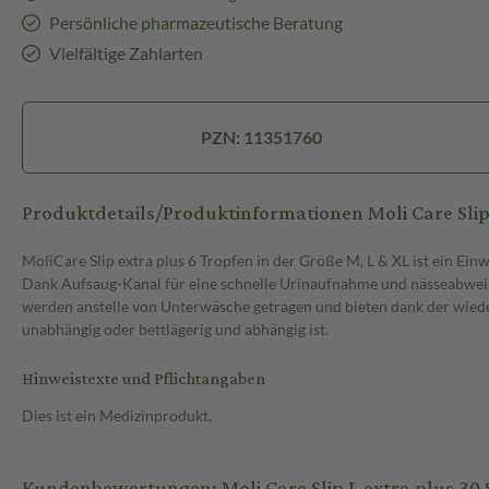
Persönliche pharmazeutische Beratung
Vielfältige Zahlarten
PZN: 11351760
Produktdetails/Produktinformationen Moli Care Slip
MoliCare Slip extra plus 6 Tropfen in der Größe M, L & XL ist ein Ei
Dank Aufsaug-Kanal für eine schnelle Urinaufnahme und nässeabweise
werden anstelle von Unterwäsche getragen und bieten dank der wiederv
unabhängig oder bettlägerig und abhängig ist.
Hinweistexte und Pflichtangaben
Dies ist ein Medizinprodukt.
Kundenbewertungen: Moli Care Slip L extra plus 30 