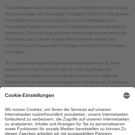
3
Die Übergabe deiner Bestellung an den Paketdienstleister erfolgt
bei uns werktags von Montag bis Freitag bis 18:00 Uhr. Der genaue
Lieferzeitpunkt kann je nach Region und in Abhängigkeit der
Produktverfügbarkeit sowie vom Zustellzeitpunkt des Spediteurs
abweichen. Darüber hinaus können notwendige pharmazeutische
Prüfungen, die zu deiner Arzneimittelsicherheit dienen, die
Lieferfrist um die Dauer der Prüfungen einschließlich Klärungen
verlängern.
4
Für verschreibungspflichtige Medikamente stellt der Arzt ein
Rezept aus und der Patient erhält sie in der Apotheke. Die
gesetzliche Krankenversicherung übernimmt in der Regel die
Kosten dafür, der Versicherte trägt einen Teil davon als Zuzahlung
mit.
Grundsätzlich leisten Mitglieder Zuzahlungen in Höhe von zehn
Prozent des Abgabepreises,
mindestens
jedoch
fünf Euro
und
höchstens zehn Euro.
Es sind jedoch nie mehr als die tatsächlichen
Kosten der Leistung zu entrichten.
Diese Regeln gelten grundsätzlich auch für Online-Apotheken.
Bei Heilmitteln und häuslicher Krankenpflege beträgt die
Zuzahlung zehn Prozent der Kosten sowie zehn Euro je