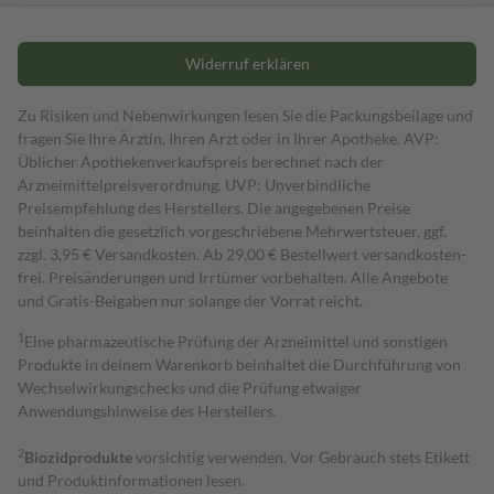
Widerruf erklären
Zu Risiken und Nebenwirkungen lesen Sie die Packungsbeilage und
fragen Sie Ihre Ärztin, Ihren Arzt oder in Ihrer Apotheke. AVP:
Üblicher Apothekenverkaufspreis berechnet nach der
Arzneimittelpreisverordnung. UVP: Unverbindliche
Preisempfehlung des Herstellers. Die angegebenen Preise
beinhalten die gesetzlich vorgeschriebene Mehrwertsteuer, ggf.
zzgl. 3,95 € Versandkosten. Ab 29,00 € Bestell­wert versand­kosten­
frei. Preisänderungen und Irrtümer vorbehalten. Alle Angebote
und Gratis-Beigaben nur solange der Vorrat reicht.
1
Eine pharmazeutische Prüfung der Arzneimittel und sonstigen
Produkte in deinem Warenkorb beinhaltet die Durchführung von
Wechselwirkungschecks und die Prüfung etwaiger
Anwendungshinweise des Herstellers.
2
Biozidprodukte
vorsichtig verwenden. Vor Gebrauch stets Etikett
und Produktinformationen lesen.