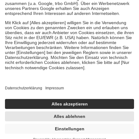
Verordnung.
Um das Engagement der Versicherten für ihre eigene Gesundheit zu
stärken und die besondere Stellung der Familie zu unterstützen,
fallen
keine Zuzahlungen
an bei:
• Kindern und Jugendlichen bis zum vollendeten 18. Lebensjahr
mit Ausnahme der Fahrkosten
• Untersuchungen zur Vorsorge und Früherkennung, die von der
GKV getragen werden
• empfohlenen Schutzimpfungen
• Harn- und Blutteststreifen
Wir nutzen Trusted Shops als unabhängigen Dienstleister für die
Einholung von Bewertungen. Trusted Shops hat Maßnahmen
getroffen, um sicherzustellen, dass es sich um echte Bewertungen
handelt. Mehr Informationen findest du hier:
https://help.etrusted.com/hc/de/articles/4419944605341
Einige Bilder und Inhalte wurden unter Zuhilfenahme künstlicher
Intelligenz erstellt.
4,90 €