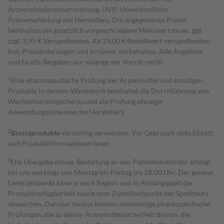
Arzneimittelpreisverordnung. UVP: Unverbindliche
Preisempfehlung des Herstellers. Die angegebenen Preise
beinhalten die gesetzlich vorgeschriebene Mehrwertsteuer, ggf.
zzgl. 3,95 € Versandkosten. Ab 29,00 € Bestell­wert versand­kosten­
frei. Preisänderungen und Irrtümer vorbehalten. Alle Angebote
und Gratis-Beigaben nur solange der Vorrat reicht.
1
Eine pharmazeutische Prüfung der Arzneimittel und sonstigen
Produkte in deinem Warenkorb beinhaltet die Durchführung von
Wechselwirkungschecks und die Prüfung etwaiger
Anwendungshinweise des Herstellers.
2
Biozidprodukte
vorsichtig verwenden. Vor Gebrauch stets Etikett
und Produktinformationen lesen.
3
Die Übergabe deiner Bestellung an den Paketdienstleister erfolgt
bei uns werktags von Montag bis Freitag bis 18:00 Uhr. Der genaue
Lieferzeitpunkt kann je nach Region und in Abhängigkeit der
Produktverfügbarkeit sowie vom Zustellzeitpunkt des Spediteurs
abweichen. Darüber hinaus können notwendige pharmazeutische
Prüfungen, die zu deiner Arzneimittelsicherheit dienen, die