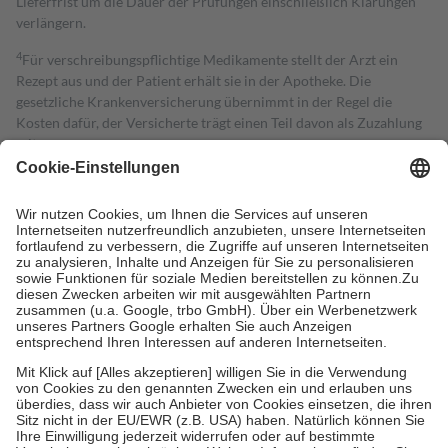
Lieferfrist um die Dauer der Prüfungen einschließlich Klärungen
verlängern.
4
Für verschreibungspflichtige Medikamente stellt der Arzt ein
Rezept aus und der Patient erhält sie in der Apotheke. Die
gesetzliche Krankenversicherung übernimmt in der Regel die
Kosten dafür, der Versicherte trägt einen Teil davon als Zuzahlung
mit.
Grundsätzlich leisten Mitglieder Zuzahlungen in Höhe von zehn
Prozent des Abgabepreises,
mindestens
jedoch
fünf Euro
und
höchstens zehn Euro.
Es sind jedoch nie mehr als die tatsächlichen
Kosten der Leistung zu entrichten.
Diese Regeln gelten grundsätzlich auch für Online-Apotheken.
Bei Heilmitteln und häuslicher Krankenpflege beträgt die
Zuzahlung zehn Prozent der Kosten sowie zehn Euro je
Verordnung.
Um das Engagement der Versicherten für ihre eigene Gesundheit zu
stärken und die besondere Stellung der Familie zu unterstützen,
fallen
keine Zuzahlungen
an bei:
• Kindern und Jugendlichen bis zum vollendeten 18. Lebensjahr
mit Ausnahme der Fahrkosten
• Untersuchungen zur Vorsorge und Früherkennung, die von der