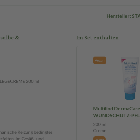
Hersteller: S
lsalbe &
Im Set enthalten
Vegan
FLEGECREME 200 ml
Multilind DermaCare
WUNDSCHUTZ-PFL
200 ml Creme
200 ml
Creme
anische Reizung bedingtes
rfalten, im Gesäß- und