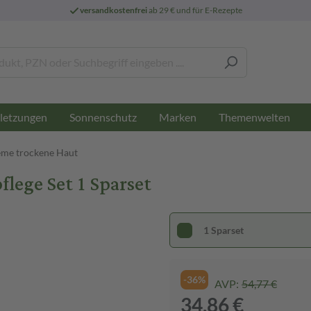
versandkostenfrei
ab 29 € und für E-Rezepte
letzungen
Sonnenschutz
Marken
Themenwelten
me trockene Haut
lege Set 1 Sparset
1 Sparset
-36%
AVP:
54,77 €
34,86 €