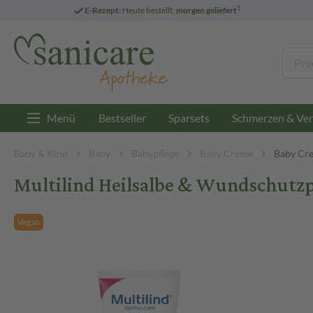
3
E-Rezept:
Heute bestellt,
morgen geliefert
Menü
Bestseller
Sparsets
Schmerzen & Ver
Baby & Kind
Baby
Babypflege
Baby Creme
Baby Cre
Multilind Heilsalbe & Wundschutzpf
Vegan