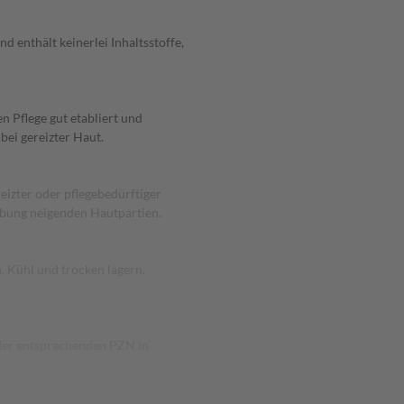
d enthält keinerlei Inhaltsstoffe,
n Pflege gut etabliert und
ei gereizter Haut.
eizter oder pflegebedürftiger
eibung neigenden Hautpartien.
 Kühl und trocken lagern.
 der entsprechenden PZN in