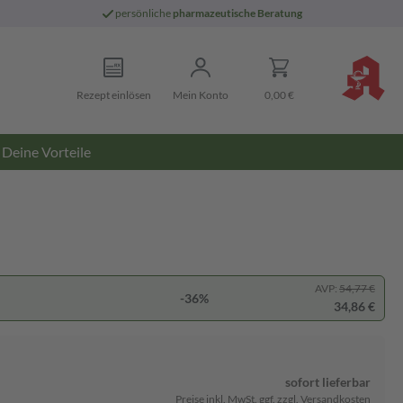
persönliche
pharmazeutische Beratung
Rezept einlösen
Mein Konto
0,00 €
Deine Vorteile
AVP:
54,77 €
-36%
34,86 €
sofort lieferbar
Preise inkl. MwSt. ggf. zzgl. Versandkosten