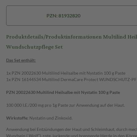
PZN: 81932820
Produktdetails/Produktinformationen Multilind Hei
Wundschutzpflege Set
Das Set enthält:
1x PZN 20022630 Multilind Heilsalbe mit Nystatin 100 g Paste
1x PZN 16144534 Multilind DermaCare Protect WUNDSCHUTZ-P
PZN 20022630 Multilind Heilsalbe mit Nystatin 100 g Paste
100 000 I.E./200 mg pro 1g Paste zur Anwendung auf der Haut.
Wirkstoffe:
Nystatin und Zinkoxid.
Anwendung bei Entzündungen der Haut und Schleimhaut, durch mech
Wundsein („Wolf“), rote, juckende und brennende Herde in den Körpe