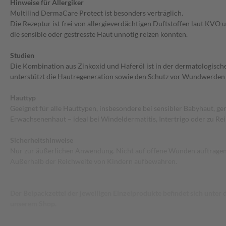
Hinweise für Allergiker
Multilind DermaCare Protect ist besonders verträglich.
Die Rezeptur ist frei von allergieverdächtigen Duftstoffen laut KVO un
die sensible oder gestresste Haut unnötig reizen könnten.
Studien
Die Kombination aus Zinkoxid und Haferöl ist in der dermatologische
unterstützt die Hautregeneration sowie den Schutz vor Wundwerden b
Hauttyp
Geeignet für alle Hauttypen, insbesondere bei sensibler Babyhaut, ger
Erwachsenenhaut – ideal bei Windeldermatitis, Intertrigo oder zu R
Sicherheitshinweise
Nur zur äußerlichen Anwendung. Nicht auf offene Wunden auftragen.
Außerhalb der Reichweite von Kindern aufbewahren.
Der Beipackzettel der jeweiligen Einzelprodukte befindet sich unter
unserem Shop.