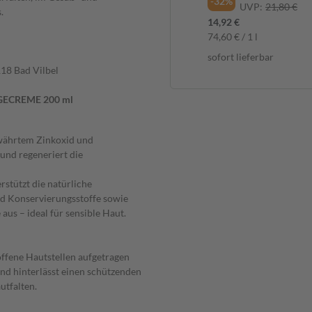
-32%
UVP:
21,80 €
.
14,92 €
74,60 € / 1 l
sofort lieferbar
18 Bad Vilbel
GECREME 200 ml
ewährtem Zinkoxid und
 und regeneriert die
rstützt die natürliche
nd Konservierungsstoffe sowie
aus – ideal für sensible Haut.
ffene Hautstellen aufgetragen
n und hinterlässt einen schützenden
utfalten.