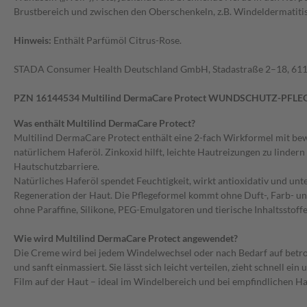
Brustbereich und zwischen den Oberschenkeln, z.B. Windeldermatitis
Hinweis:
Enthält Parfümöl Citrus-Rose.
STADA Consumer Health Deutschland GmbH, Stadastraße 2–18, 611
PZN 16144534 Multilind DermaCare Protect WUNDSCHUTZ-PFLE
Was enthält Multilind DermaCare Protect?
Multilind DermaCare Protect enthält eine 2-fach Wirkformel mit b
natürlichem Haferöl. Zinkoxid hilft, leichte Hautreizungen zu lindern
Hautschutzbarriere.
Natürliches Haferöl spendet Feuchtigkeit, wirkt antioxidativ und unte
Regeneration der Haut. Die Pflegeformel kommt ohne Duft-, Farb- u
ohne Paraffine, Silikone, PEG-Emulgatoren und tierische Inhaltsstoffe 
Wie wird Multilind DermaCare Protect angewendet?
Die Creme wird bei jedem Windelwechsel oder nach Bedarf auf betro
und sanft einmassiert. Sie lässt sich leicht verteilen, zieht schnell ei
Film auf der Haut – ideal im Windelbereich und bei empfindlichen Ha