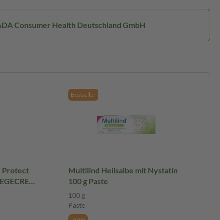
TADA Consumer Health Deutschland GmbH
Bestseller
 Protect
Multilind Heilsalbe mit Nystatin
EGECREME
100 g Paste
100 g
Paste